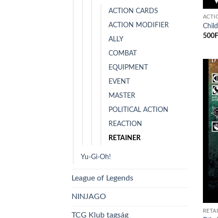
ACTION CARDS
ACTI
ACTION MODIFIER
Chil
500
F
ALLY
COMBAT
EQUIPMENT
EVENT
MASTER
POLITICAL ACTION
REACTION
RETAINER
Yu-Gi-Oh!
League of Legends
NINJAGO
RETA
TCG Klub tagság