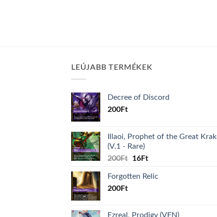
LEÚJABB TERMÉKEK
Decree of Discord
200
Ft
Illaoi, Prophet of the Great Kra
(V.1 - Rare)
Original
Current
200
Ft
16
Ft
price
price
Forgotten Relic
was:
is:
200
Ft
200Ft.
16Ft.
Ezreal, Prodigy (VEN)