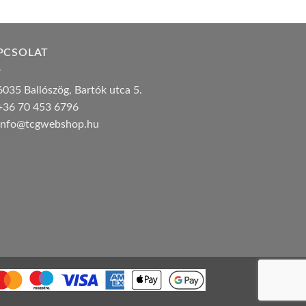
PCSOLAT
035 Ballószög, Bartók utca 5.
36 70 453 6796
nfo@tcgwebshop.hu