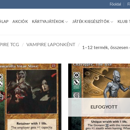
Főoldal
F
ŐLAP
AKCIÓK
KÁRTYAJÁTÉKOK
JÁTÉK KIEGÉSZÍTŐK
KLUB 
PIRE TCG
/
VAMPIRE LAPONKÉNT
/
1–12 termék, összesen
Add to
Ad
wishlist
wis
ELFOGYOTT