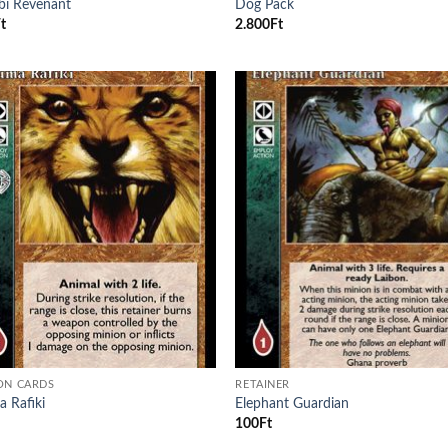
bi Revenant
Dog Pack
t
2.800
Ft
Add to
Ad
wishlist
wis
ON CARDS
RETAINER
 Rafiki
Elephant Guardian
100
Ft