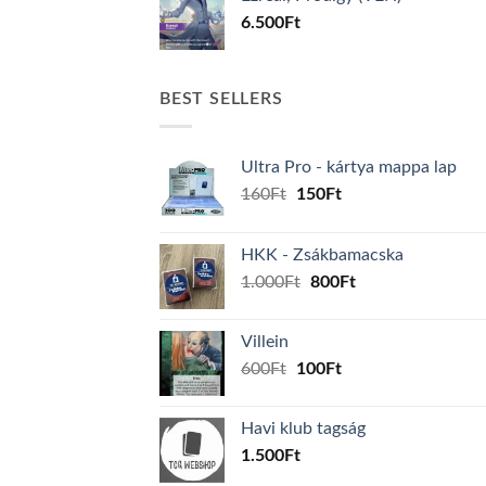
6.500
Ft
BEST SELLERS
Ultra Pro - kártya mappa lap
Original
Current
160
Ft
150
Ft
price
price
was:
is:
HKK - Zsákbamacska
160Ft.
150Ft.
Original
Current
1.000
Ft
800
Ft
price
price
was:
is:
Villein
1.000Ft.
800Ft.
Original
Current
600
Ft
100
Ft
price
price
was:
is:
Havi klub tagság
600Ft.
100Ft.
1.500
Ft