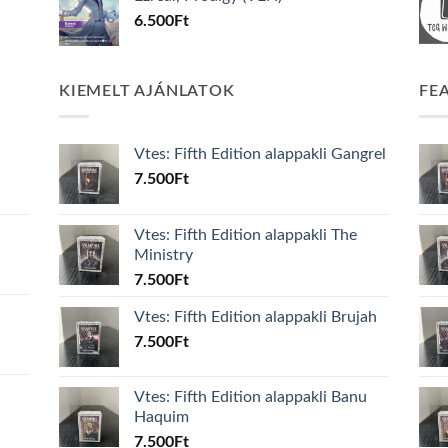
6.500
Ft
KIEMELT AJÁNLATOK
FE
Vtes: Fifth Edition alappakli Gangrel
7.500
Ft
Vtes: Fifth Edition alappakli The
Ministry
7.500
Ft
Vtes: Fifth Edition alappakli Brujah
7.500
Ft
Vtes: Fifth Edition alappakli Banu
Haquim
7.500
Ft