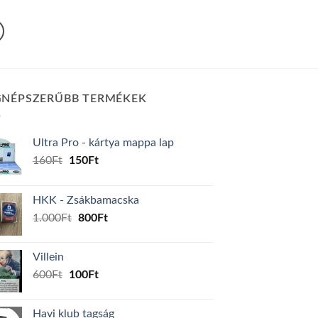
GNÉPSZERŰBB TERMÉKEK
Ultra Pro - kártya mappa lap
Original
Current
160
Ft
150
Ft
price
price
was:
is:
HKK - Zsákbamacska
160Ft.
150Ft.
Original
Current
1.000
Ft
800
Ft
price
price
was:
is:
Villein
1.000Ft.
800Ft.
Original
Current
600
Ft
100
Ft
price
price
was:
is:
Havi klub tagság