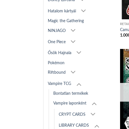
Hatalom kártyái
Magic the Gathering
RETA
Camar
NINJAGO
1.00
One Piece
Ősök Hajnala
Pokémon
Riftbound
Vampire TCG
Bontatlan termékek
Vampire laponként
CRYPT CARDS
LIBRARY CARDS