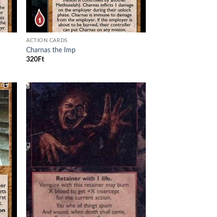
ACTION CARDS
Charnas the Imp
320
Ft
d to
Add to
hlist
wishlist