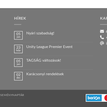
HÍREK
KA
6
Nyári szabadság!
05
jún
+
Nincs
hozzászólás
i
a(z)
Unity League Premier Event
23
Nyári
febr
szabadság!
Nincs
bejegyzéshez
hozzászólás
a(z)
TAGSÁG változások!
05
Unity
jan
League
Nincs
Premier
hozzászólás
Event
a(z)
bejegyzéshez
Karácsonyi rendelések
02
TAGSÁG
dec
változások!
Nincs
bejegyzéshez
hozzászólás
a(z)
Karácsonyi
rendelések
bejegyzéshez
ESEMÉNYNAPTÁR