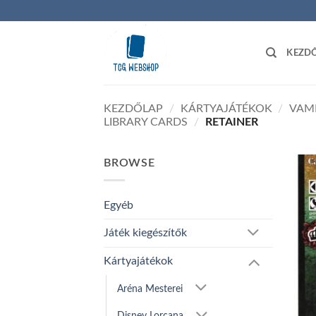
Skip
to
content
KEZD
KEZDŐLAP
/
KÁRTYAJÁTÉKOK
/
VAM
LIBRARY CARDS
/
RETAINER
BROWSE
Egyéb
Játék kiegészítők
Kártyajátékok
Aréna Mesterei
Disney Lorcana