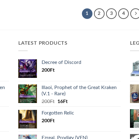
1
2
3
4
LATEST PRODUCTS
LE
Decree of Discord
200
Ft
ken
Illaoi, Prophet of the Great Kraken
(V.1 - Rare)
Original
Current
200
Ft
16
Ft
price
price
Forgotten Relic
was:
is:
200
Ft
200Ft.
16Ft.
Ezreal, Prodigy (VEN)