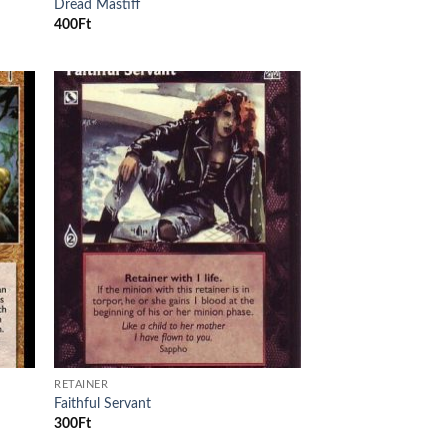
Dread Mastiff
400
Ft
d to
Add to
hlist
wishlist
RETAINER
Faithful Servant
300
Ft