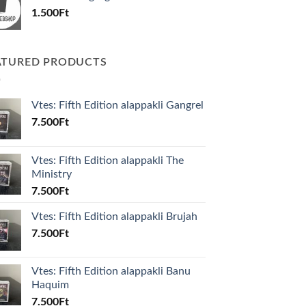
600Ft.
100Ft.
1.500
Ft
ATURED PRODUCTS
Vtes: Fifth Edition alappakli Gangrel
7.500
Ft
Vtes: Fifth Edition alappakli The
Ministry
7.500
Ft
Vtes: Fifth Edition alappakli Brujah
7.500
Ft
Vtes: Fifth Edition alappakli Banu
Haquim
7.500
Ft