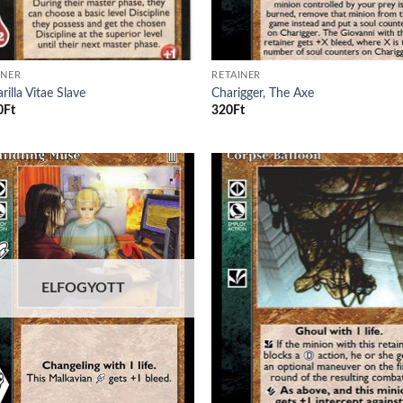
INER
RETAINER
illa Vitae Slave
Charigger, The Axe
0
Ft
320
Ft
Add to
Ad
wishlist
wis
ELFOGYOTT