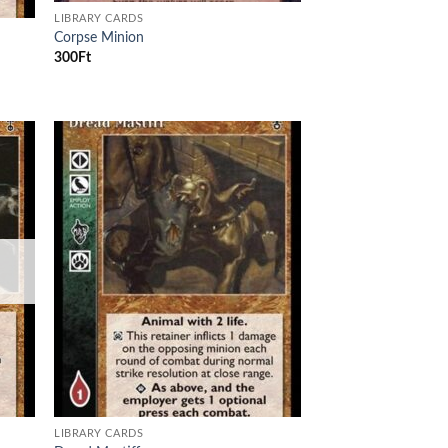
LIBRARY CARDS
Corpse Minion
300
Ft
d to
Add to
hlist
wishlist
LIBRARY CARDS