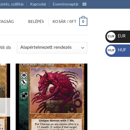
izetés, szállítás
Kapcsolat
Eseménynaptár
0
TAGSÁG
BELÉPÉS
KOSÁR /
0
FT
EUR
EUR
€
 48 db
HUF
HUF
Ft
d to
Add to
hlist
wishlist