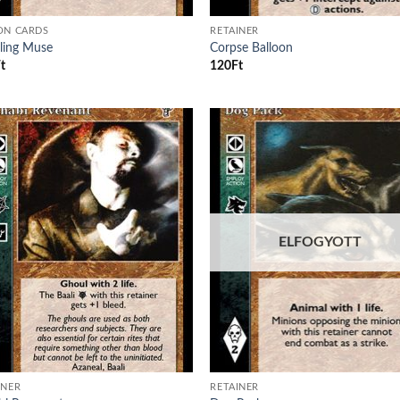
ON CARDS
RETAINER
dling Muse
Corpse Balloon
t
120
Ft
Add to
Ad
wishlist
wis
ELFOGYOTT
INER
RETAINER