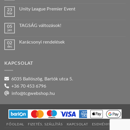
hozzászólás
a(z)
Unity League Premier Event
23
Nyári
febr
szabadság!
Nincs
bejegyzéshez
hozzászólás
a(z)
TAGSÁG változások!
05
Unity
jan
League
Nincs
Premier
hozzászólás
Event
a(z)
bejegyzéshez
Karácsonyi rendelések
02
TAGSÁG
dec
változások!
Nincs
bejegyzéshez
hozzászólás
a(z)
Karácsonyi
KAPCSOLAT
rendelések
bejegyzéshez
6035 Ballószög, Bartók utca 5.
+36 70 453 6796
info@tcgwebshop.hu
FŐOLDAL
FIZETÉS, SZÁLLÍTÁS
KAPCSOLAT
ESEMÉNYNAPTÁR