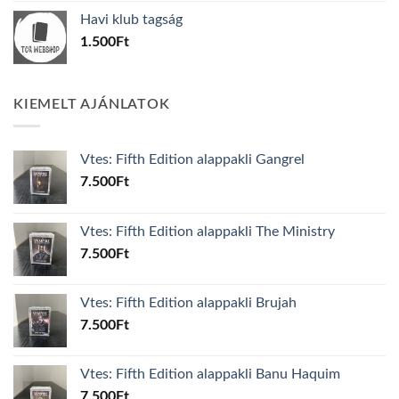
was:
is:
Havi klub tagság
600Ft.
100Ft.
1.500
Ft
KIEMELT AJÁNLATOK
Vtes: Fifth Edition alappakli Gangrel
7.500
Ft
Vtes: Fifth Edition alappakli The Ministry
7.500
Ft
Vtes: Fifth Edition alappakli Brujah
7.500
Ft
Vtes: Fifth Edition alappakli Banu Haquim
7.500
Ft