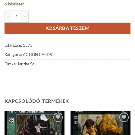
6 készleten
Jar the Soul mennyiség
KOSÁRBA TESZEM
Cikkszám:
1575
Kategória:
ACTION CARDS
Címke:
Jar the Soul
KAPCSOLÓDÓ TERMÉKEK
Add to
Add to
wishlist
wishlist