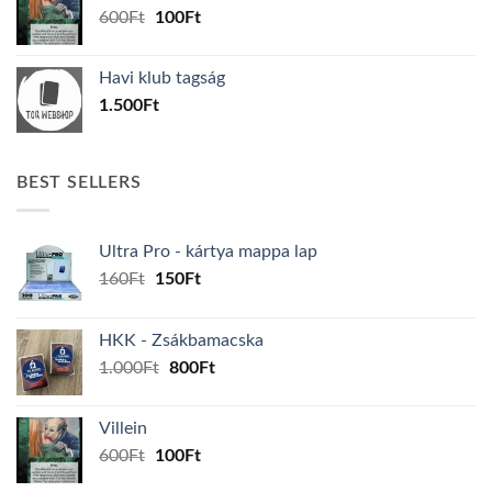
Original
Current
600
Ft
100
Ft
price
price
was:
is:
Havi klub tagság
600Ft.
100Ft.
1.500
Ft
BEST SELLERS
Ultra Pro - kártya mappa lap
Original
Current
160
Ft
150
Ft
price
price
was:
is:
HKK - Zsákbamacska
160Ft.
150Ft.
Original
Current
1.000
Ft
800
Ft
price
price
was:
is:
Villein
1.000Ft.
800Ft.
Original
Current
600
Ft
100
Ft
price
price