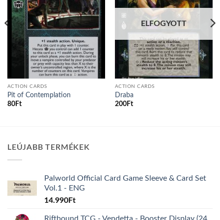
ELFOGYOTT
ACTION CARDS
ACTION CARDS
Pit of Contemplation
Draba
80
Ft
200
Ft
LEÚJABB TERMÉKEK
Palworld Official Card Game Sleeve & Card Set
Vol.1 - ENG
14.990
Ft
Riftbound TCG - Vendetta - Booster Display (24