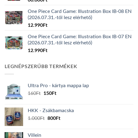
One Piece Card Game: Illustration Box IB-08 EN
(2026.07.31.-től lesz elérhető)
12.990
Ft
One Piece Card Game: Illustration Box IB-07 EN
(2026.07.31.-től lesz elérhető)
12.990
Ft
LEGNÉPSZERŰBB TERMÉKEK
Ultra Pro - kártya mappa lap
Original
Current
160
Ft
150
Ft
price
price
was:
is:
HKK - Zsákbamacska
160Ft.
150Ft.
Original
Current
1.000
Ft
800
Ft
price
price
was:
is:
Villein
1.000Ft.
800Ft.