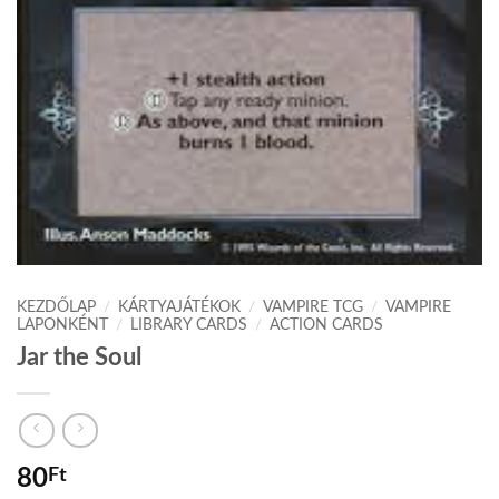
KEZDŐLAP
/
KÁRTYAJÁTÉKOK
/
VAMPIRE TCG
/
VAMPIRE
LAPONKÉNT
/
LIBRARY CARDS
/
ACTION CARDS
Jar the Soul
80
Ft