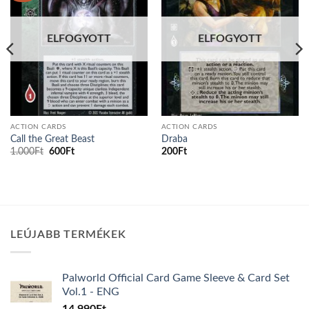
ELFOGYOTT
ELFOGYOTT
ACTION CARDS
ACTION CARDS
Call the Great Beast
Draba
Original
Current
1.000
Ft
600
Ft
200
Ft
price
price
was:
is:
1.000Ft.
600Ft.
LEÚJABB TERMÉKEK
Palworld Official Card Game Sleeve & Card Set
Vol.1 - ENG
14.990
Ft