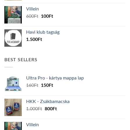
was:
is:
Villein
1.000Ft.
800Ft.
Original
Current
600
Ft
100
Ft
price
price
was:
is:
Havi klub tagság
600Ft.
100Ft.
1.500
Ft
BEST SELLERS
Ultra Pro - kártya mappa lap
Original
Current
160
Ft
150
Ft
price
price
was:
is:
HKK - Zsákbamacska
160Ft.
150Ft.
Original
Current
1.000
Ft
800
Ft
price
price
was:
is:
Villein
1.000Ft.
800Ft.