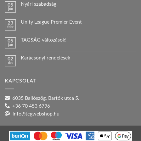
Nyári szabadság!
05
jún
Nincs
hozzászólás
a(z)
Unity League Premier Event
23
Nyári
febr
szabadság!
Nincs
bejegyzéshez
hozzászólás
a(z)
TAGSÁG változások!
05
Unity
jan
League
Nincs
Premier
hozzászólás
Event
a(z)
bejegyzéshez
Karácsonyi rendelések
02
TAGSÁG
dec
változások!
Nincs
bejegyzéshez
hozzászólás
a(z)
Karácsonyi
KAPCSOLAT
rendelések
bejegyzéshez
6035 Ballószög, Bartók utca 5.
+36 70 453 6796
info@tcgwebshop.hu