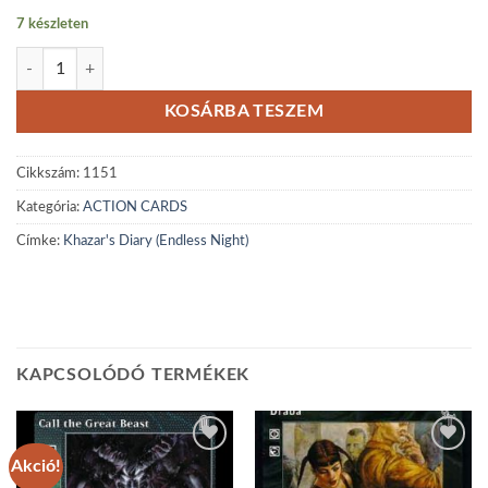
7 készleten
Khazar's Diary (Endless Night) mennyiség
KOSÁRBA TESZEM
Cikkszám:
1151
Kategória:
ACTION CARDS
Címke:
Khazar's Diary (Endless Night)
KAPCSOLÓDÓ TERMÉKEK
Akció!
Add to
Add to
wishlist
wishlist