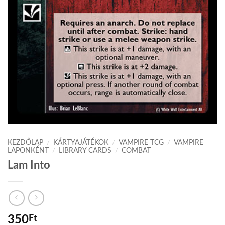
KEZDŐLAP
/
KÁRTYAJÁTÉKOK
/
VAMPIRE TCG
/
VAMPIRE
LAPONKÉNT
/
LIBRARY CARDS
/
COMBAT
Lam Into
350
Ft