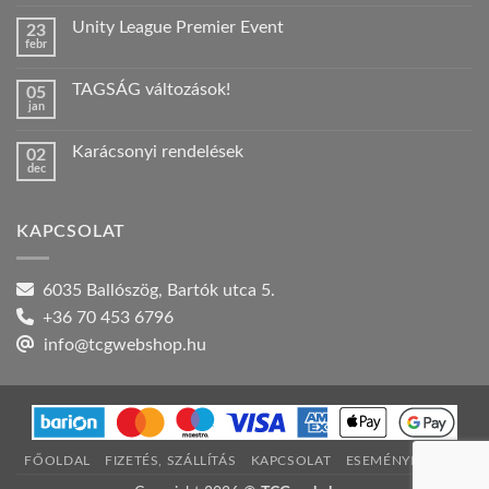
hozzászólás
a(z)
Unity League Premier Event
23
Nyári
febr
szabadság!
Nincs
bejegyzéshez
hozzászólás
a(z)
TAGSÁG változások!
05
Unity
jan
League
Nincs
Premier
hozzászólás
Event
a(z)
bejegyzéshez
Karácsonyi rendelések
02
TAGSÁG
dec
változások!
Nincs
bejegyzéshez
hozzászólás
a(z)
Karácsonyi
KAPCSOLAT
rendelések
bejegyzéshez
6035 Ballószög, Bartók utca 5.
+36 70 453 6796
info@tcgwebshop.hu
FŐOLDAL
FIZETÉS, SZÁLLÍTÁS
KAPCSOLAT
ESEMÉNYNAPTÁR