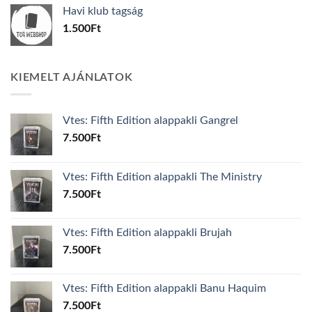
was:
is:
Havi klub tagság
600Ft.
100Ft.
1.500
Ft
KIEMELT AJÁNLATOK
Vtes: Fifth Edition alappakli Gangrel
7.500
Ft
Vtes: Fifth Edition alappakli The Ministry
7.500
Ft
Vtes: Fifth Edition alappakli Brujah
7.500
Ft
Vtes: Fifth Edition alappakli Banu Haquim
7.500
Ft