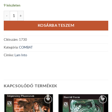
9 készleten
Lam Into mennyiség
KOSÁRBA TESZEM
Cikkszám:
1730
Kategória:
COMBAT
Címke:
Lam Into
KAPCSOLÓDÓ TERMÉKEK
Add to
Add to
wishlist
wishlist