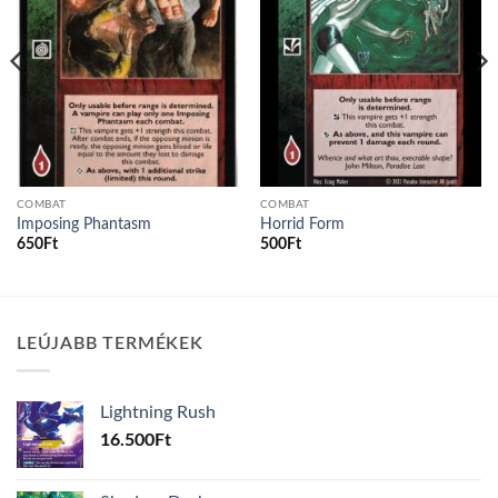
COMBAT
COMBAT
Imposing Phantasm
Horrid Form
650
Ft
500
Ft
LEÚJABB TERMÉKEK
Lightning Rush
16.500
Ft