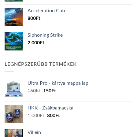
Acceleration Gate
800
Ft
Siphoning Strike
2.000
Ft
LEGNÉPSZERŰBB TERMÉKEK
Ultra Pro - kártya mappa lap
Original
Current
160
Ft
150
Ft
price
price
was:
is:
HKK - Zsákbamacska
160Ft.
150Ft.
Original
Current
1.000
Ft
800
Ft
price
price
was:
is:
Villein
1.000Ft.
800Ft.