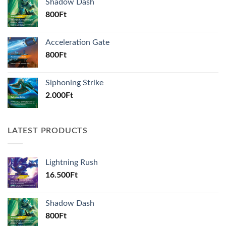
Shadow Dash
800
Ft
Acceleration Gate
800
Ft
Siphoning Strike
2.000
Ft
LATEST PRODUCTS
Lightning Rush
16.500
Ft
Shadow Dash
800
Ft