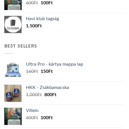
Original
Current
600
Ft
100
Ft
price
price
was:
is:
Havi klub tagság
600Ft.
100Ft.
1.500
Ft
BEST SELLERS
Ultra Pro - kártya mappa lap
Original
Current
160
Ft
150
Ft
price
price
was:
is:
HKK - Zsákbamacska
160Ft.
150Ft.
Original
Current
1.000
Ft
800
Ft
price
price
was:
is:
Villein
1.000Ft.
800Ft.
Original
Current
600
Ft
100
Ft
price
price