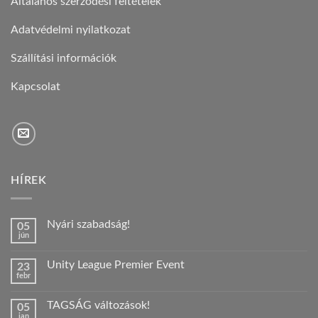
Általános szerződési feltételek
Adatvédelmi nyilatkozat
Szállítási információk
Kapcsolat
HÍREK
Nyári szabadság!
05
jún
Nincs
hozzászólás
a(z)
Unity League Premier Event
23
Nyári
febr
szabadság!
Nincs
bejegyzéshez
hozzászólás
a(z)
TAGSÁG változások!
05
Unity
jan
League