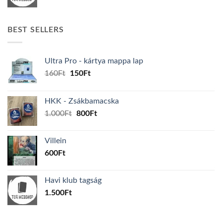
BEST SELLERS
Ultra Pro - kártya mappa lap
Original
Current
160
Ft
150
Ft
price
price
was:
is:
HKK - Zsákbamacska
160Ft.
150Ft.
Original
Current
1.000
Ft
800
Ft
price
price
was:
is:
Villein
1.000Ft.
800Ft.
600
Ft
Havi klub tagság
1.500
Ft