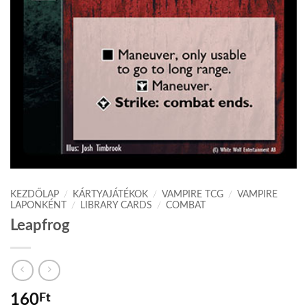
KEZDŐLAP
/
KÁRTYAJÁTÉKOK
/
VAMPIRE TCG
/
VAMPIRE
LAPONKÉNT
/
LIBRARY CARDS
/
COMBAT
Leapfrog
160
Ft