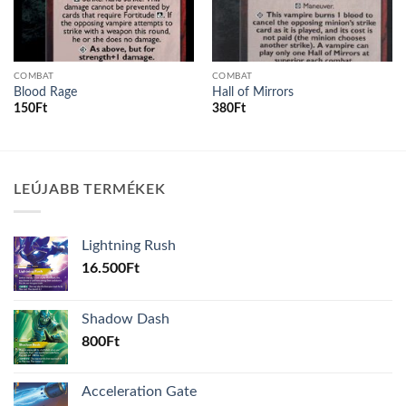
COMBAT
COMBAT
Blood Rage
Hall of Mirrors
150
Ft
380
Ft
LEÚJABB TERMÉKEK
Lightning Rush
16.500
Ft
Shadow Dash
800
Ft
Acceleration Gate