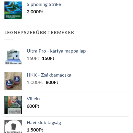
Siphoning Strike
2.000
Ft
LEGNÉPSZERŰBB TERMÉKEK
Ultra Pro - kártya mappa lap
Original
Current
160
Ft
150
Ft
price
price
was:
is:
HKK - Zsákbamacska
160Ft.
150Ft.
Original
Current
1.000
Ft
800
Ft
price
price
was:
is:
Villein
1.000Ft.
800Ft.
600
Ft
Havi klub tagság
1.500
Ft