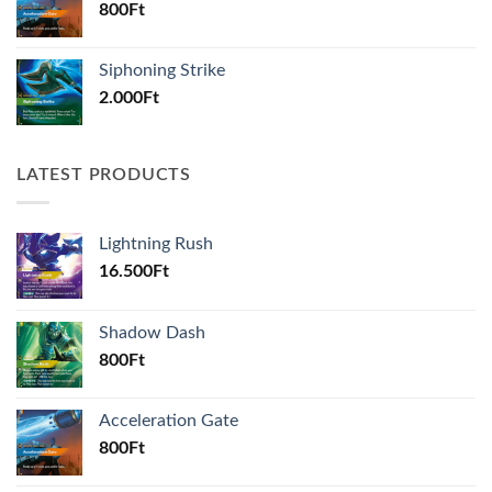
800
Ft
Siphoning Strike
2.000
Ft
LATEST PRODUCTS
Lightning Rush
16.500
Ft
Shadow Dash
800
Ft
Acceleration Gate
800
Ft