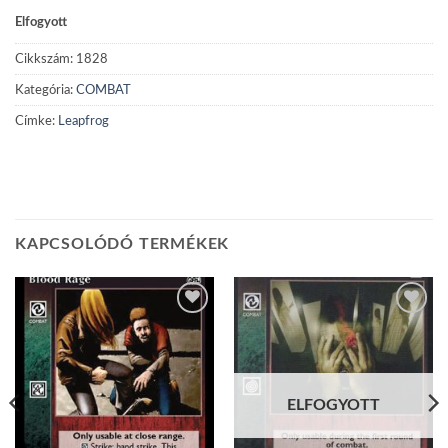
Elfogyott
Cikkszám:
1828
Kategória:
COMBAT
Címke:
Leapfrog
KAPCSOLÓDÓ TERMÉKEK
Add to
Add to
wishlist
wishlist
ELFOGYOTT