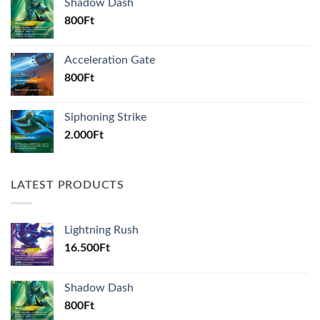
Shadow Dash
800
Ft
Acceleration Gate
800
Ft
Siphoning Strike
2.000
Ft
LATEST PRODUCTS
Lightning Rush
16.500
Ft
Shadow Dash
800
Ft