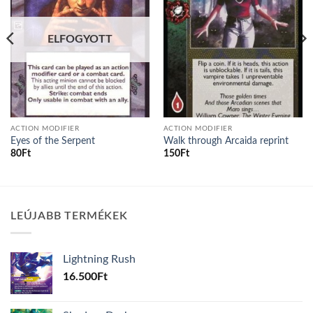
ELFOGYOTT
ACTION MODIFIER
ACTION MODIFIER
Eyes of the Serpent
Walk through Arcaida reprint
80
Ft
150
Ft
LEÚJABB TERMÉKEK
Lightning Rush
16.500
Ft