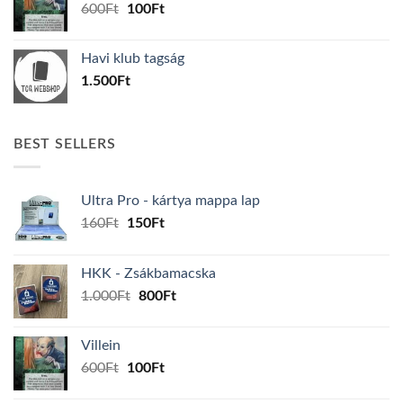
Original
Current
600
Ft
100
Ft
price
price
was:
is:
Havi klub tagság
600Ft.
100Ft.
1.500
Ft
BEST SELLERS
Ultra Pro - kártya mappa lap
Original
Current
160
Ft
150
Ft
price
price
was:
is:
HKK - Zsákbamacska
160Ft.
150Ft.
Original
Current
1.000
Ft
800
Ft
price
price
was:
is:
Villein
1.000Ft.
800Ft.
Original
Current
600
Ft
100
Ft
price
price