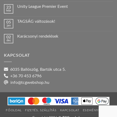
hozzászólás
a(z)
Unity League Premier Event
23
Nyári
febr
szabadság!
Nincs
bejegyzéshez
hozzászólás
a(z)
TAGSÁG változások!
05
Unity
jan
League
Nincs
Premier
hozzászólás
Event
a(z)
bejegyzéshez
Karácsonyi rendelések
02
TAGSÁG
dec
változások!
Nincs
bejegyzéshez
hozzászólás
a(z)
Karácsonyi
KAPCSOLAT
rendelések
bejegyzéshez
6035 Ballószög, Bartók utca 5.
+36 70 453 6796
info@tcgwebshop.hu
FŐOLDAL
FIZETÉS, SZÁLLÍTÁS
KAPCSOLAT
ESEMÉNYNAPTÁR