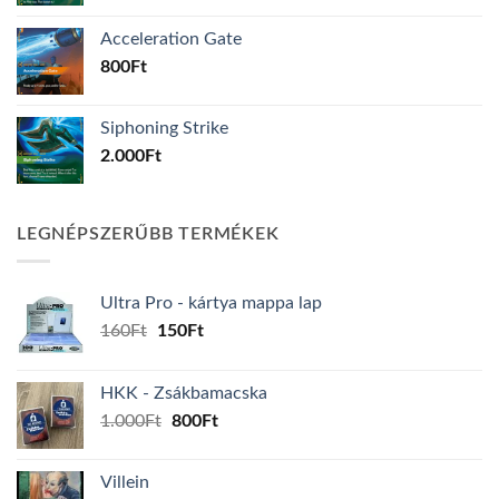
Acceleration Gate
800
Ft
Siphoning Strike
2.000
Ft
LEGNÉPSZERŰBB TERMÉKEK
Ultra Pro - kártya mappa lap
Original
Current
160
Ft
150
Ft
price
price
was:
is:
HKK - Zsákbamacska
160Ft.
150Ft.
Original
Current
1.000
Ft
800
Ft
price
price
was:
is:
Villein
1.000Ft.
800Ft.