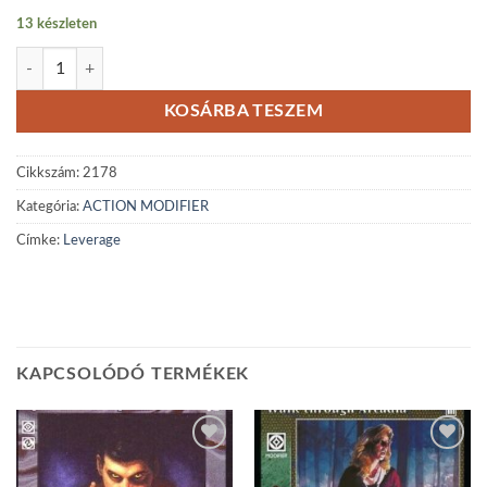
13 készleten
Leverage mennyiség
KOSÁRBA TESZEM
Cikkszám:
2178
Kategória:
ACTION MODIFIER
Címke:
Leverage
KAPCSOLÓDÓ TERMÉKEK
Add to
Add to
wishlist
wishlist