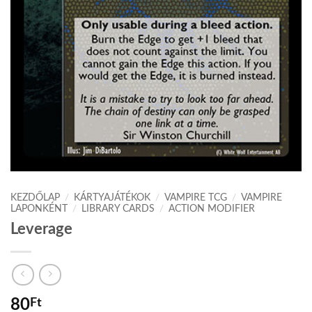
KEZDŐLAP
/
KÁRTYAJÁTÉKOK
/
VAMPIRE TCG
/
VAMPIRE
LAPONKÉNT
/
LIBRARY CARDS
/
ACTION MODIFIER
Leverage
80
Ft