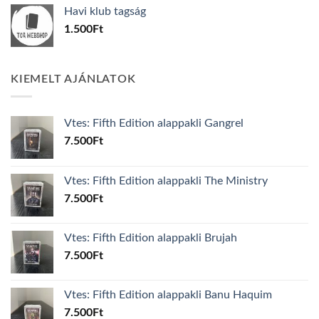
was:
is:
Havi klub tagság
600Ft.
100Ft.
1.500
Ft
KIEMELT AJÁNLATOK
Vtes: Fifth Edition alappakli Gangrel
7.500
Ft
Vtes: Fifth Edition alappakli The Ministry
7.500
Ft
Vtes: Fifth Edition alappakli Brujah
7.500
Ft
Vtes: Fifth Edition alappakli Banu Haquim
7.500
Ft