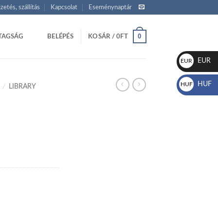
izetés, szállítás
Kapcsolat
Eseménynaptár
0
TAGSÁG
BELÉPÉS
KOSÁR /
0
FT
EUR
EUR
€
HUF
HUF
/
LIBRARY
Ft