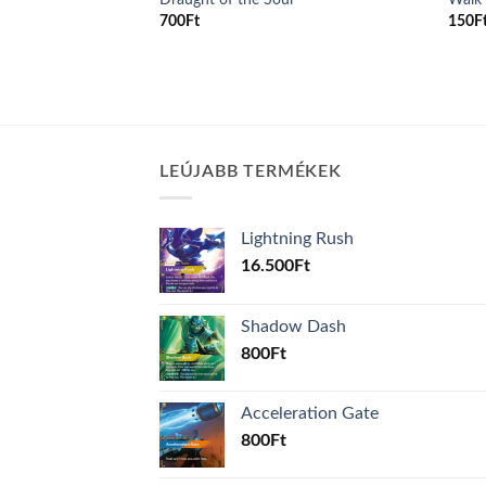
700
Ft
150
F
LEÚJABB TERMÉKEK
Lightning Rush
16.500
Ft
Shadow Dash
800
Ft
Acceleration Gate
800
Ft