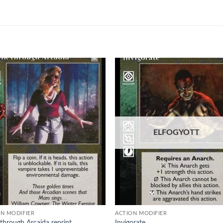
Add to
Add
wishlist
wish
ELFOGYOTT
N MODIFIER
ACTION MODIFIER
through Arcaida reprint
Invigorate