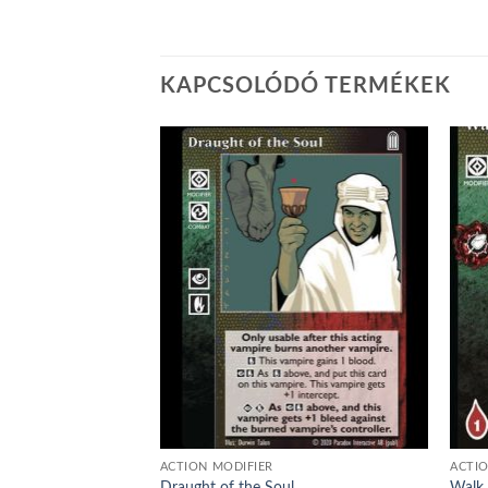
KAPCSOLÓDÓ TERMÉKEK
Add to
Add to
wishlist
wishlist
GYOTT
ACTION MODIFIER
ACTIO
Draught of the Soul
Walk 