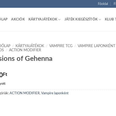
Főoldal
F
ŐLAP
AKCIÓK
KÁRTYAJÁTÉKOK
JÁTÉK KIEGÉSZÍTŐK
KLUB 
DŐLAP
/
KÁRTYAJÁTÉKOK
/
VAMPIRE TCG
/
VAMPIRE LAPONKÉNT
DS
/
ACTION MODIFIER
sions of Gehenna
0
Ft
yott
óriák:
ACTION MODIFIER
,
Vampire laponként