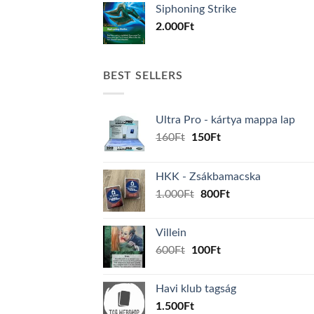
Siphoning Strike
2.000
Ft
BEST SELLERS
Ultra Pro - kártya mappa lap
Original
Current
160
Ft
150
Ft
price
price
was:
is:
HKK - Zsákbamacska
160Ft.
150Ft.
Original
Current
1.000
Ft
800
Ft
price
price
was:
is:
Villein
1.000Ft.
800Ft.
Original
Current
600
Ft
100
Ft
price
price
was:
is:
Havi klub tagság
600Ft.
100Ft.
1.500
Ft