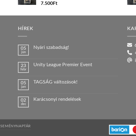
7.500
Ft
HÍREK
KA
6
Nyári szabadság!
05
jún
+
Nincs
hozzászólás
i
a(z)
Unity League Premier Event
23
Nyári
febr
szabadság!
Nincs
bejegyzéshez
hozzászólás
a(z)
TAGSÁG változások!
05
Unity
jan
League
Nincs
Premier
hozzászólás
Event
a(z)
bejegyzéshez
Karácsonyi rendelések
02
TAGSÁG
dec
változások!
Nincs
bejegyzéshez
hozzászólás
a(z)
Karácsonyi
rendelések
bejegyzéshez
ESEMÉNYNAPTÁR