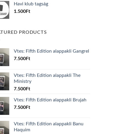
Havi klub tagság
600Ft.
100Ft.
1.500
Ft
ATURED PRODUCTS
Vtes: Fifth Edition alappakli Gangrel
7.500
Ft
Vtes: Fifth Edition alappakli The
Ministry
7.500
Ft
Vtes: Fifth Edition alappakli Brujah
7.500
Ft
Vtes: Fifth Edition alappakli Banu
Haquim