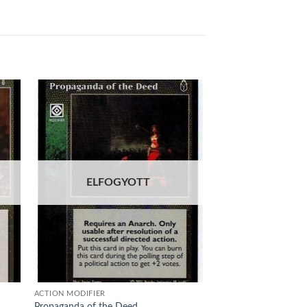
 to
Add to
list
wishlist
ELFOGYOTT
ACTION MODIFIER
Propaganda of the Deed