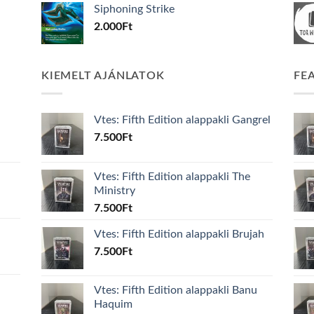
Siphoning Strike
2.000
Ft
KIEMELT AJÁNLATOK
FE
Vtes: Fifth Edition alappakli Gangrel
7.500
Ft
Vtes: Fifth Edition alappakli The
Ministry
7.500
Ft
Vtes: Fifth Edition alappakli Brujah
7.500
Ft
Vtes: Fifth Edition alappakli Banu
Haquim