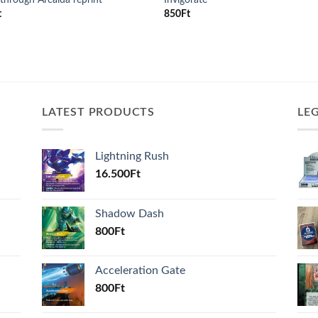
t
850
Ft
LATEST PRODUCTS
LE
Lightning Rush
16.500
Ft
Shadow Dash
800
Ft
Acceleration Gate
800
Ft