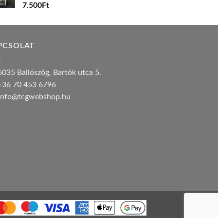
7.500
Ft
PCSOLAT
035 Ballószög, Bartók utca 5.
36 70 453 6796
nfo@tcgwebshop.hu