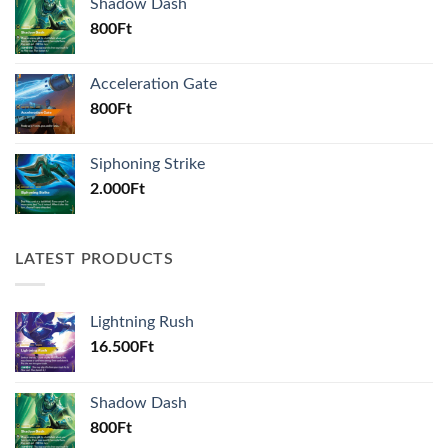
Shadow Dash
800
Ft
Acceleration Gate
800
Ft
Siphoning Strike
2.000
Ft
LATEST PRODUCTS
Lightning Rush
16.500
Ft
Shadow Dash
800
Ft