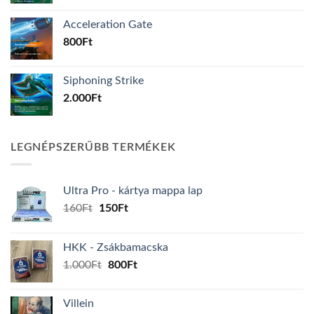
Acceleration Gate
800
Ft
Siphoning Strike
2.000
Ft
LEGNÉPSZERŰBB TERMÉKEK
Ultra Pro - kártya mappa lap
Original
Current
160
Ft
150
Ft
price
price
was:
is:
HKK - Zsákbamacska
160Ft.
150Ft.
Original
Current
1.000
Ft
800
Ft
price
price
was:
is:
Villein
1.000Ft.
800Ft.