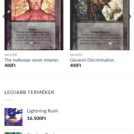
MASTER
MASTER
The malkavian seven miseries
Giovanni Discrimination
400
Ft
400
Ft
LEÚJABB TERMÉKEK
Lightning Rush
16.500
Ft