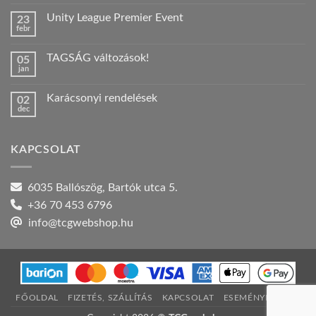
hozzászólás
a(z)
Unity League Premier Event
23
Nyári
febr
szabadság!
Nincs
bejegyzéshez
hozzászólás
a(z)
TAGSÁG változások!
05
Unity
jan
League
Nincs
Premier
hozzászólás
Event
a(z)
bejegyzéshez
Karácsonyi rendelések
02
TAGSÁG
dec
változások!
Nincs
bejegyzéshez
hozzászólás
a(z)
Karácsonyi
KAPCSOLAT
rendelések
bejegyzéshez
6035 Ballószög, Bartók utca 5.
+36 70 453 6796
info@tcgwebshop.hu
FŐOLDAL
FIZETÉS, SZÁLLÍTÁS
KAPCSOLAT
ESEMÉNYNAPTÁR