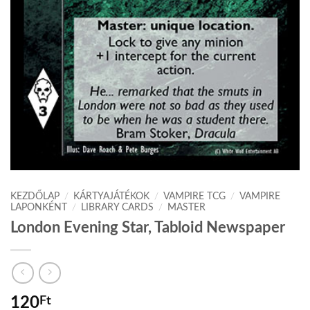
KEZDŐLAP
/
KÁRTYAJÁTÉKOK
/
VAMPIRE TCG
/
VAMPIRE
LAPONKÉNT
/
LIBRARY CARDS
/
MASTER
London Evening Star, Tabloid Newspaper
120
Ft