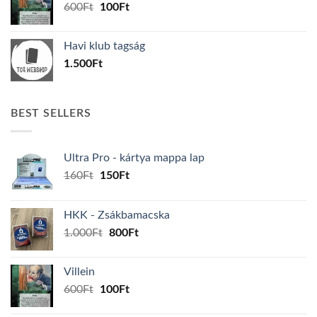
Original
Current
600
Ft
100
Ft
price
price
was:
is:
Havi klub tagság
600Ft.
100Ft.
1.500
Ft
BEST SELLERS
Ultra Pro - kártya mappa lap
Original
Current
160
Ft
150
Ft
price
price
was:
is:
HKK - Zsákbamacska
160Ft.
150Ft.
Original
Current
1.000
Ft
800
Ft
price
price
was:
is:
Villein
1.000Ft.
800Ft.
Original
Current
600
Ft
100
Ft
price
price