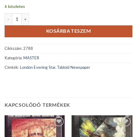
6 készleten
London Evening Star, Tabloid Newspaper mennyiség
KOSÁRBA TESZEM
Cikkszám:
2788
Kategória:
MASTER
Címkék:
London Evening Star
,
Tabloid Newspaper
KAPCSOLÓDÓ TERMÉKEK
Add to
Add to
wishlist
wishlist