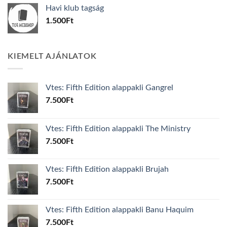
was:
is:
Havi klub tagság
600Ft.
100Ft.
1.500
Ft
KIEMELT AJÁNLATOK
Vtes: Fifth Edition alappakli Gangrel
7.500
Ft
Vtes: Fifth Edition alappakli The Ministry
7.500
Ft
Vtes: Fifth Edition alappakli Brujah
7.500
Ft
Vtes: Fifth Edition alappakli Banu Haquim
7.500
Ft