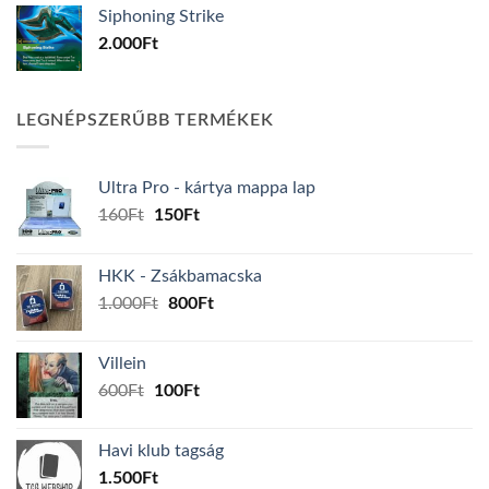
Siphoning Strike
2.000
Ft
LEGNÉPSZERŰBB TERMÉKEK
Ultra Pro - kártya mappa lap
Original
Current
160
Ft
150
Ft
price
price
was:
is:
HKK - Zsákbamacska
160Ft.
150Ft.
Original
Current
1.000
Ft
800
Ft
price
price
was:
is:
Villein
1.000Ft.
800Ft.
Original
Current
600
Ft
100
Ft
price
price
was:
is:
Havi klub tagság
600Ft.
100Ft.
1.500
Ft