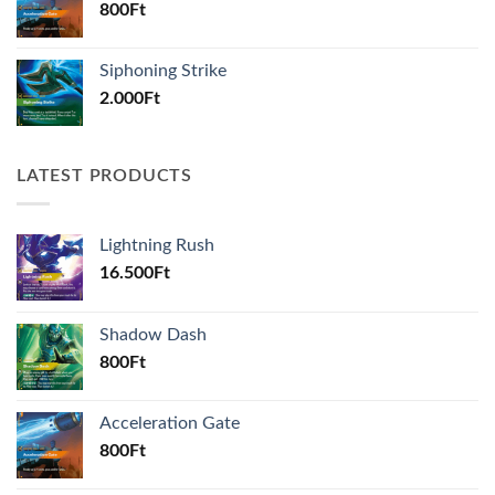
800
Ft
Siphoning Strike
2.000
Ft
LATEST PRODUCTS
Lightning Rush
16.500
Ft
Shadow Dash
800
Ft
Acceleration Gate
800
Ft