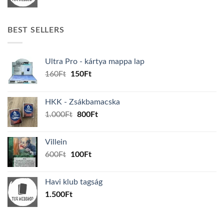
BEST SELLERS
Ultra Pro - kártya mappa lap
Original
Current
160
Ft
150
Ft
price
price
was:
is:
HKK - Zsákbamacska
160Ft.
150Ft.
Original
Current
1.000
Ft
800
Ft
price
price
was:
is:
Villein
1.000Ft.
800Ft.
Original
Current
600
Ft
100
Ft
price
price
was:
is:
Havi klub tagság
600Ft.
100Ft.
1.500
Ft