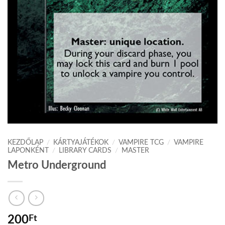
KEZDŐLAP
/
KÁRTYAJÁTÉKOK
/
VAMPIRE TCG
/
VAMPIRE
LAPONKÉNT
/
LIBRARY CARDS
/
MASTER
Metro Underground
200
Ft