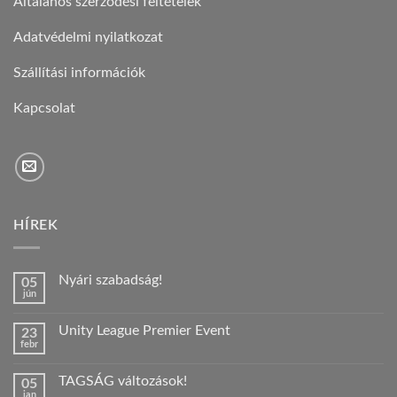
Általános szerződési feltételek
Adatvédelmi nyilatkozat
Szállítási információk
Kapcsolat
HÍREK
Nyári szabadság!
05
jún
Nincs
hozzászólás
a(z)
Unity League Premier Event
23
Nyári
febr
szabadság!
Nincs
bejegyzéshez
hozzászólás
a(z)
TAGSÁG változások!
05
Unity
jan
League