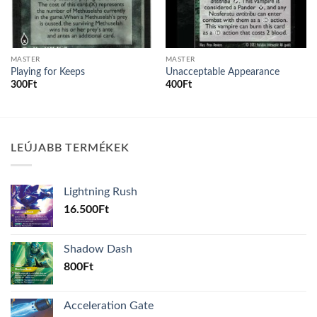
MASTER
MASTER
Playing for Keeps
Unacceptable Appearance
300
Ft
400
Ft
LEÚJABB TERMÉKEK
Lightning Rush
16.500
Ft
Shadow Dash
800
Ft
Acceleration Gate