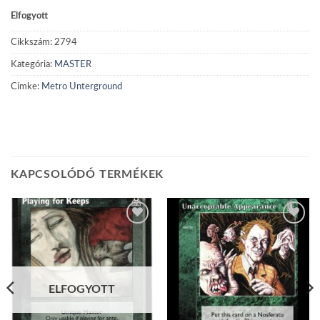
Elfogyott
Cikkszám:
2794
Kategória:
MASTER
Címke:
Metro Unterground
KAPCSOLÓDÓ TERMÉKEK
Add to
Add to
wishlist
wishlist
ELFOGYOTT