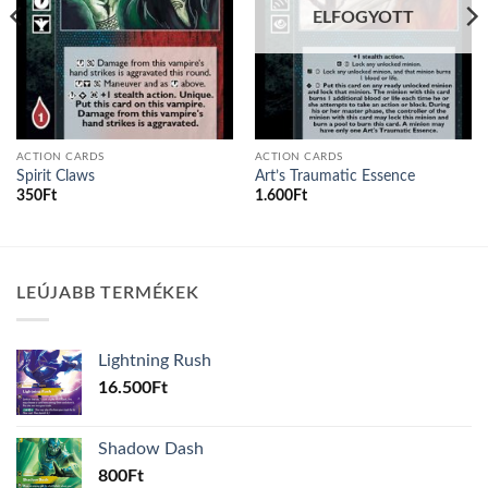
ELFOGYOTT
ACTION CARDS
ACTION CARDS
Spirit Claws
Art’s Traumatic Essence
350
Ft
1.600
Ft
LEÚJABB TERMÉKEK
Lightning Rush
16.500
Ft
Shadow Dash
800
Ft