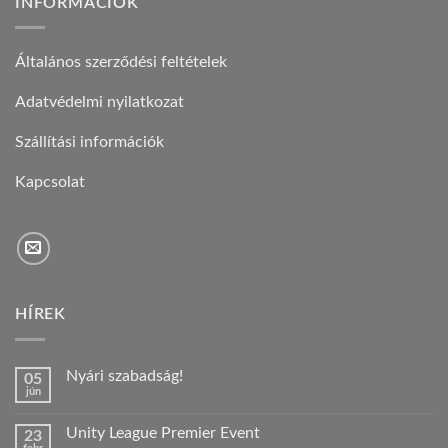
INFORMÁCIÓK
Általános szerződési feltételek
Adatvédelmi nyilatkozat
Szállítási információk
Kapcsolat
HÍREK
Nyári szabadság!
05
jún
Nincs
hozzászólás
a(z)
Unity League Premier Event
23
Nyári