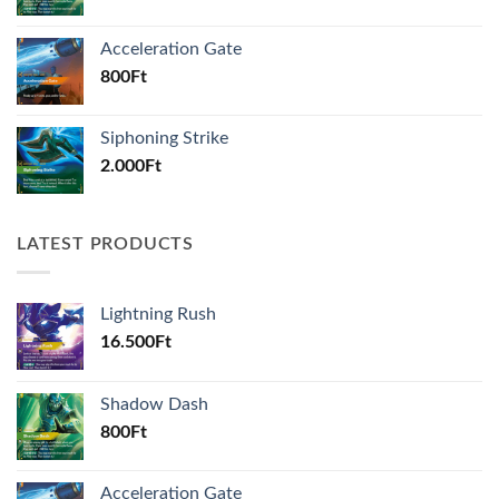
Acceleration Gate
800
Ft
Siphoning Strike
2.000
Ft
LATEST PRODUCTS
Lightning Rush
16.500
Ft
Shadow Dash
800
Ft
Acceleration Gate