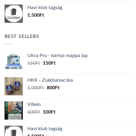
was:
is:
Havi klub tagság
600Ft.
100Ft.
1.500
Ft
BEST SELLERS
Ultra Pro - kártya mappa lap
Original
Current
160
Ft
150
Ft
price
price
was:
is:
HKK - Zsákbamacska
160Ft.
150Ft.
Original
Current
1.000
Ft
800
Ft
price
price
was:
is:
Villein
1.000Ft.
800Ft.
Original
Current
600
Ft
100
Ft
price
price
was:
is:
Havi klub tagság
600Ft.
100Ft.