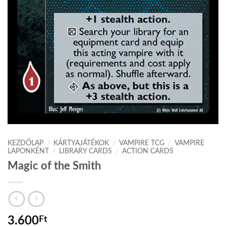
KEZDŐLAP
/
KÁRTYAJÁTÉKOK
/
VAMPIRE TCG
/
VAMPIRE
LAPONKÉNT
/
LIBRARY CARDS
/
ACTION CARDS
Magic of the Smith
3.600
Ft