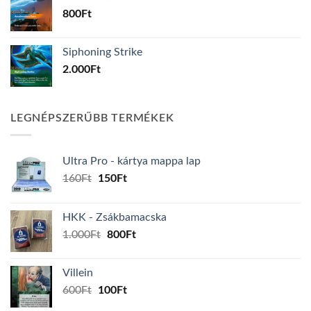
800
Ft
Siphoning Strike
2.000
Ft
LEGNÉPSZERŰBB TERMÉKEK
Ultra Pro - kártya mappa lap
Original
Current
160
Ft
150
Ft
price
price
was:
is:
HKK - Zsákbamacska
160Ft.
150Ft.
Original
Current
1.000
Ft
800
Ft
price
price
was:
is:
Villein
1.000Ft.
800Ft.
Original
Current
600
Ft
100
Ft
price
price