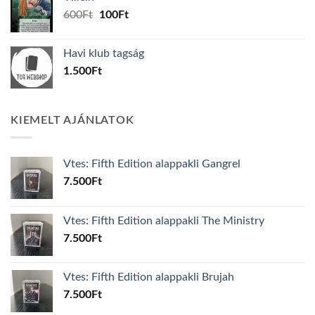
1.000Ft.
800Ft.
Original
Current
600
Ft
100
Ft
price
price
was:
is:
Havi klub tagság
600Ft.
100Ft.
1.500
Ft
KIEMELT AJÁNLATOK
Vtes: Fifth Edition alappakli Gangrel
7.500
Ft
Vtes: Fifth Edition alappakli The Ministry
7.500
Ft
Vtes: Fifth Edition alappakli Brujah
7.500
Ft