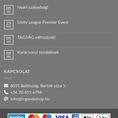
Nyári szabadság!
05
jún
Nincs
hozzászólás
a(z)
Unity League Premier Event
23
Nyári
febr
szabadság!
Nincs
bejegyzéshez
hozzászólás
a(z)
TAGSÁG változások!
05
Unity
jan
League
Nincs
Premier
hozzászólás
Event
a(z)
bejegyzéshez
Karácsonyi rendelések
02
TAGSÁG
dec
változások!
Nincs
bejegyzéshez
hozzászólás
a(z)
Karácsonyi
KAPCSOLAT
rendelések
bejegyzéshez
6035 Ballószög, Bartók utca 5.
+36 70 453 6796
info@tcgwebshop.hu