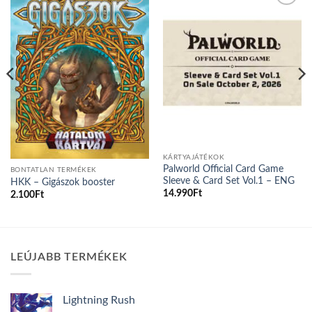
Add to
Add to
wishlist
wishlist
KÁRTYAJÁTÉKOK
Palworld Official Card Game
BONTATLAN TERMÉKEK
Sleeve & Card Set Vol.1 – ENG
HKK – Gigászok booster
14.990
Ft
2.100
Ft
LEÚJABB TERMÉKEK
Lightning Rush