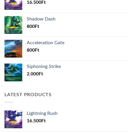
16.500
Ft
Shadow Dash
800
Ft
Acceleration Gate
800
Ft
Siphoning Strike
2.000
Ft
LATEST PRODUCTS
Lightning Rush
16.500
Ft