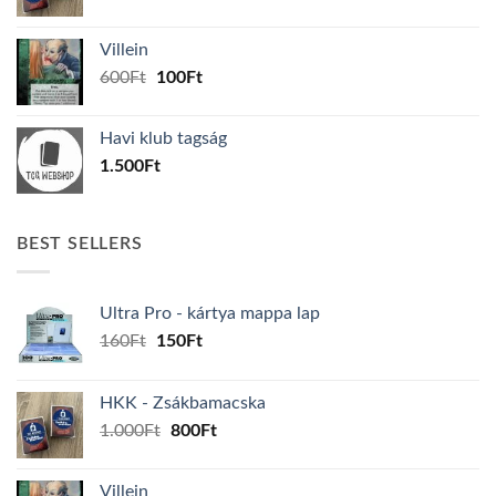
price
price
was:
is:
Villein
1.000Ft.
800Ft.
Original
Current
600
Ft
100
Ft
price
price
was:
is:
Havi klub tagság
600Ft.
100Ft.
1.500
Ft
BEST SELLERS
Ultra Pro - kártya mappa lap
Original
Current
160
Ft
150
Ft
price
price
was:
is:
HKK - Zsákbamacska
160Ft.
150Ft.
Original
Current
1.000
Ft
800
Ft
price
price
was:
is:
Villein