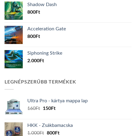
Shadow Dash
800
Ft
Acceleration Gate
800
Ft
Siphoning Strike
2.000
Ft
LEGNÉPSZERŰBB TERMÉKEK
Ultra Pro - kártya mappa lap
Original
Current
160
Ft
150
Ft
price
price
was:
is:
HKK - Zsákbamacska
160Ft.
150Ft.
Original
Current
1.000
Ft
800
Ft