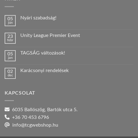
Nyári szabadság!
05
jún
Nincs
hozzászólás
a(z)
Unity League Premier Event
23
Nyári
febr
szabadság!
Nincs
bejegyzéshez
hozzászólás
a(z)
TAGSÁG változások!
05
Unity
jan
League
Nincs
Premier
hozzászólás
Event
a(z)
bejegyzéshez
Karácsonyi rendelések
02
TAGSÁG
dec
változások!
Nincs
bejegyzéshez
hozzászólás
a(z)
Karácsonyi
KAPCSOLAT
rendelések
bejegyzéshez
6035 Ballószög, Bartók utca 5.
+36 70 453 6796
info@tcgwebshop.hu