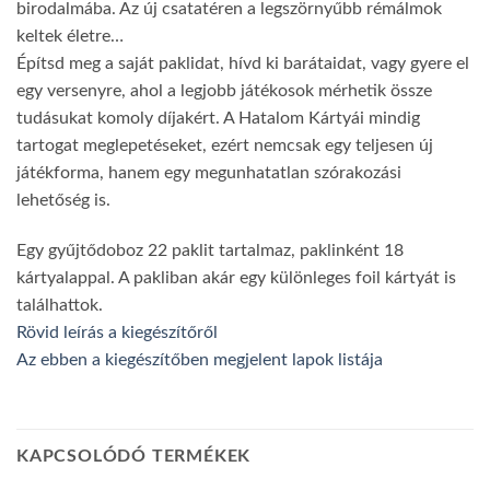
birodalmába. Az új csatatéren a legszörnyűbb rémálmok
keltek életre…
Építsd meg a saját paklidat, hívd ki barátaidat, vagy gyere el
egy versenyre, ahol a legjobb játékosok mérhetik össze
tudásukat komoly díjakért. A Hatalom Kártyái mindig
tartogat meglepetéseket, ezért nemcsak egy teljesen új
játékforma, hanem egy megunhatatlan szórakozási
lehetőség is.
Egy gyűjtődoboz 22 paklit tartalmaz, paklinként 18
kártyalappal. A pakliban akár egy különleges foil kártyát is
találhattok.
Rövid leírás a kiegészítőről
Az ebben a kiegészítőben megjelent lapok listája
KAPCSOLÓDÓ TERMÉKEK