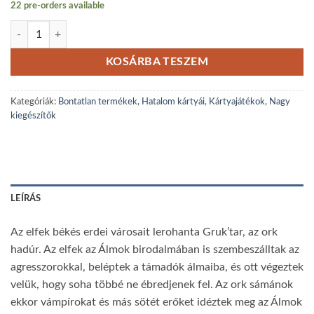
22 pre-orders available
HKK - Álomháború- booster mennyiség
KOSÁRBA TESZEM
Kategóriák:
Bontatlan termékek
,
Hatalom kártyái
,
Kártyajátékok
,
Nagy
kiegészítők
LEÍRÁS
Az elfek békés erdei városait lerohanta Gruk’tar, az ork
hadúr. Az elfek az Álmok birodalmában is szembeszálltak az
agresszorokkal, beléptek a támadók álmaiba, és ott végeztek
velük, hogy soha többé ne ébredjenek fel. Az ork sámánok
ekkor vámpírokat és más sötét erőket idéztek meg az Álmok