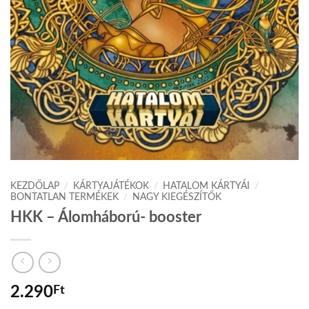
KEZDŐLAP
/
KÁRTYAJÁTÉKOK
/
HATALOM KÁRTYÁI
/
BONTATLAN TERMÉKEK
/
NAGY KIEGÉSZÍTŐK
HKK – Álomháború- booster
2.290
Ft