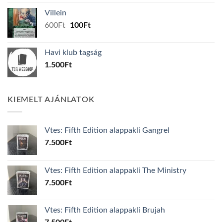
was:
is:
Villein
1.000Ft.
800Ft.
Original
Current
600
Ft
100
Ft
price
price
was:
is:
Havi klub tagság
600Ft.
100Ft.
1.500
Ft
KIEMELT AJÁNLATOK
Vtes: Fifth Edition alappakli Gangrel
7.500
Ft
Vtes: Fifth Edition alappakli The Ministry
7.500
Ft
Vtes: Fifth Edition alappakli Brujah