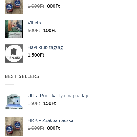
160Ft.
150Ft.
Original
Current
1.000
Ft
800
Ft
price
price
was:
is:
Villein
1.000Ft.
800Ft.
Original
Current
600
Ft
100
Ft
price
price
was:
is:
Havi klub tagság
600Ft.
100Ft.
1.500
Ft
BEST SELLERS
Ultra Pro - kártya mappa lap
Original
Current
160
Ft
150
Ft
price
price
was:
is:
HKK - Zsákbamacska
160Ft.
150Ft.
Original
Current
1.000
Ft
800
Ft
price
price