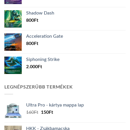
Shadow Dash
800
Ft
Acceleration Gate
800
Ft
Siphoning Strike
2.000
Ft
LEGNÉPSZERŰBB TERMÉKEK
Ultra Pro - kártya mappa lap
Original
Current
160
Ft
150
Ft
price
price
was:
is:
HKK - Zsákbamacska