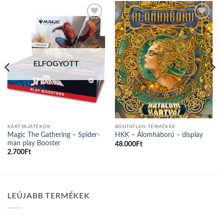
Add to
Add to
wishlist
wishlist
ELFOGYOTT
KÁRTYAJÁTÉKOK
BONTATLAN TERMÉKEK
Magic The Gathering – Spider-
HKK – Álomháború – display
man play Booster
48.000
Ft
2.700
Ft
LEÚJABB TERMÉKEK