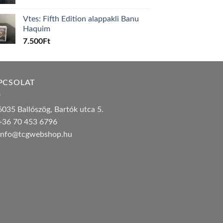
Vtes: Fifth Edition alappakli Banu
Haquim
7.500
Ft
PCSOLAT
035 Ballószög, Bartók utca 5.
36 70 453 6796
nfo@tcgwebshop.hu