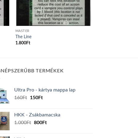
MASTER
The Line
1.800
Ft
GNÉPSZERŰBB TERMÉKEK
Ultra Pro - kártya mappa lap
Original
Current
160
Ft
150
Ft
price
price
was:
is:
HKK - Zsákbamacska
160Ft.
150Ft.
Original
Current
1.000
Ft
800
Ft
price
price
was:
is: