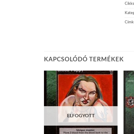
Cikk
Kateg
Címk
KAPCSOLÓDÓ TERMÉKEK
Add to
Add to
wishlist
wishlist
ELFOGYOTT