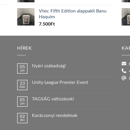
Vtes: Fifth Edition alappakli Banu
Haquim
7.500
Ft
HÍREK
KA
6
Nyári szabadság!
05
jún
+
Nincs
hozzászólás
i
a(z)
Unity League Premier Event
23
Nyári
febr
szabadság!
Nincs
bejegyzéshez
hozzászólás
a(z)
TAGSÁG változások!
05
Unity
jan
League
Nincs
Premier
hozzászólás
Event
a(z)
bejegyzéshez
Karácsonyi rendelések
02
TAGSÁG
dec
változások!
Nincs
bejegyzéshez
hozzászólás
a(z)