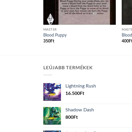
MASTER
MAST
Blood Puppy
Blood
350
Ft
400
F
LEÚJABB TERMÉKEK
Lightning Rush
16.500
Ft
Shadow Dash
800
Ft