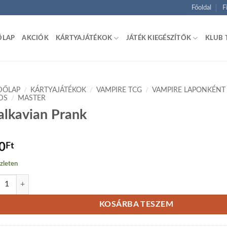
Főoldal
F
ŐLAP
AKCIÓK
KÁRTYAJÁTÉKOK
JÁTÉK KIEGÉSZÍTŐK
KLUB 
DŐLAP
/
KÁRTYAJÁTÉKOK
/
VAMPIRE TCG
/
VAMPIRE LAPONKÉNT
DS
/
MASTER
lkavian Prank
0
Ft
zleten
avian Prank mennyiség
KOSÁRBA TESZEM