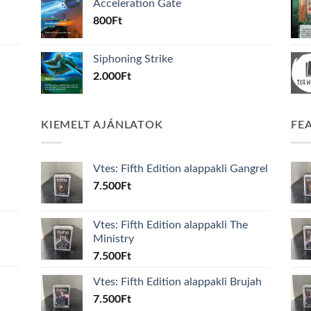
Acceleration Gate
800
Ft
Siphoning Strike
2.000
Ft
KIEMELT AJÁNLATOK
FE
Vtes: Fifth Edition alappakli Gangrel
7.500
Ft
Vtes: Fifth Edition alappakli The
Ministry
7.500
Ft
Vtes: Fifth Edition alappakli Brujah
7.500
Ft