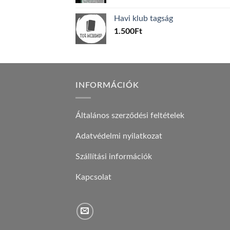
price
price
was:
is:
Havi klub tagság
600Ft.
100Ft.
1.500
Ft
INFORMÁCIÓK
Általános szerződési feltételek
Adatvédelmi nyilatkozat
Szállítási információk
Kapcsolat