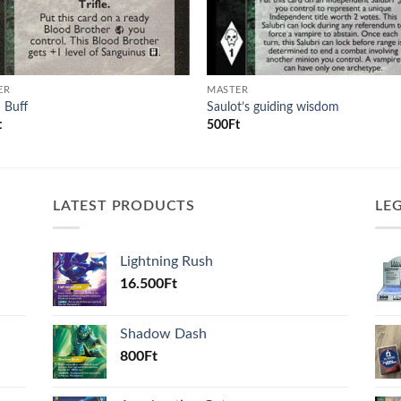
ER
MASTER
 Buff
Saulot’s guiding wisdom
t
500
Ft
LATEST PRODUCTS
LE
Lightning Rush
16.500
Ft
Shadow Dash
800
Ft