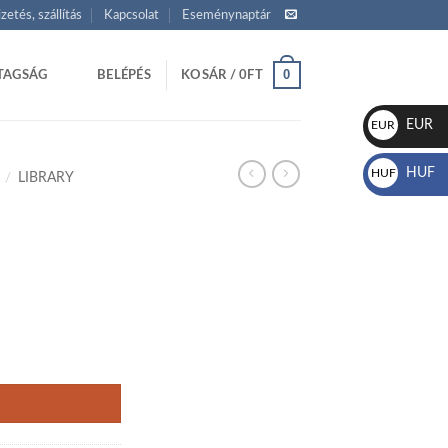
izetés, szállítás
Kapcsolat
Eseménynaptár
0
TAGSÁG
BELÉPÉS
KOSÁR /
0
FT
EUR
EUR
€
HUF
HUF
/
LIBRARY
Ft