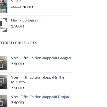
Villein
1.000Ft.
800Ft.
Original
Current
600
Ft
100
Ft
price
price
was:
is:
Havi klub tagság
600Ft.
100Ft.
1.500
Ft
ATURED PRODUCTS
Vtes: Fifth Edition alappakli Gangrel
7.500
Ft
Vtes: Fifth Edition alappakli The
Ministry
7.500
Ft
Vtes: Fifth Edition alappakli Brujah
7.500
Ft