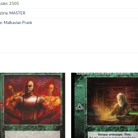
szám:
2505
ória:
MASTER
e:
Malkavian Prank
Add to
Add
wishlist
wish