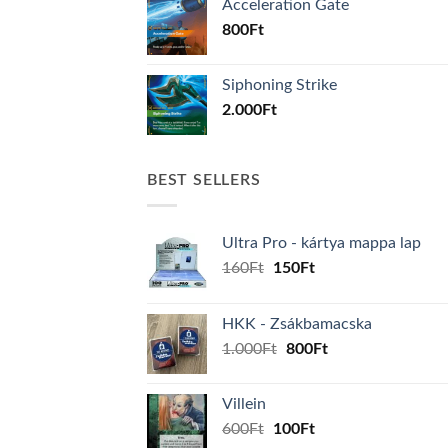
Acceleration Gate
800
Ft
Siphoning Strike
2.000
Ft
BEST SELLERS
Ultra Pro - kártya mappa lap
Original
Current
160
Ft
150
Ft
price
price
was:
is:
HKK - Zsákbamacska
160Ft.
150Ft.
Original
Current
1.000
Ft
800
Ft
price
price
was:
is:
Villein
1.000Ft.
800Ft.
Original
Current
600
Ft
100
Ft