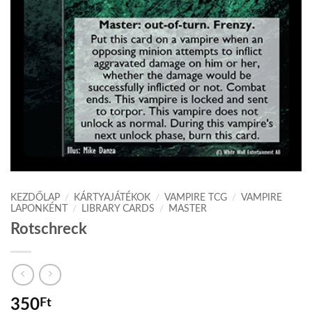
KEZDŐLAP
/
KÁRTYAJÁTÉKOK
/
VAMPIRE TCG
/
VAMPIRE
LAPONKÉNT
/
LIBRARY CARDS
/
MASTER
Rotschreck
350
Ft