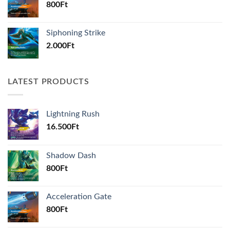
800
Ft
Siphoning Strike
2.000
Ft
LATEST PRODUCTS
Lightning Rush
16.500
Ft
Shadow Dash
800
Ft
Acceleration Gate
800
Ft