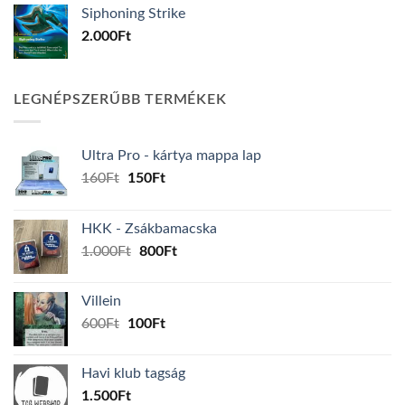
Siphoning Strike
2.000
Ft
LEGNÉPSZERŰBB TERMÉKEK
Ultra Pro - kártya mappa lap
Original
Current
160
Ft
150
Ft
price
price
was:
is:
HKK - Zsákbamacska
160Ft.
150Ft.
Original
Current
1.000
Ft
800
Ft
price
price
was:
is:
Villein
1.000Ft.
800Ft.
Original
Current
600
Ft
100
Ft
price
price
was:
is:
Havi klub tagság
600Ft.
100Ft.
1.500
Ft