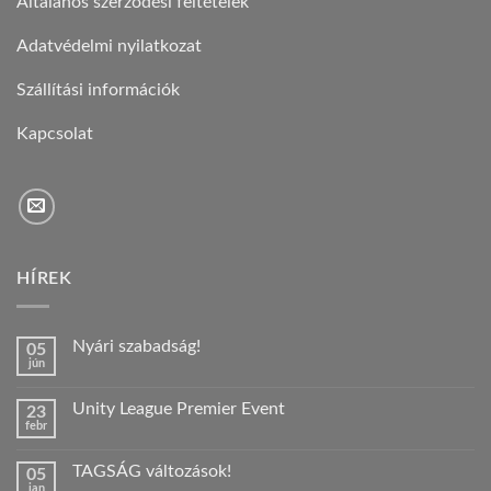
Általános szerződési feltételek
Adatvédelmi nyilatkozat
Szállítási információk
Kapcsolat
HÍREK
Nyári szabadság!
05
jún
Nincs
hozzászólás
a(z)
Unity League Premier Event
23
Nyári
febr
szabadság!
Nincs
bejegyzéshez
hozzászólás
a(z)
TAGSÁG változások!
05
Unity
jan
League