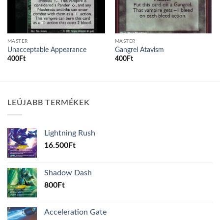
MASTER
MASTER
Unacceptable Appearance
Gangrel Atavism
400
Ft
400
Ft
LEÚJABB TERMÉKEK
Lightning Rush
16.500
Ft
Shadow Dash
800
Ft
Acceleration Gate