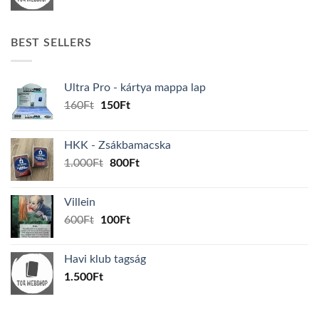
BEST SELLERS
Ultra Pro - kártya mappa lap
Original
Current
160
Ft
150
Ft
price
price
was:
is:
HKK - Zsákbamacska
160Ft.
150Ft.
Original
Current
1.000
Ft
800
Ft
price
price
was:
is:
Villein
1.000Ft.
800Ft.
Original
Current
600
Ft
100
Ft
price
price
was:
is:
Havi klub tagság
600Ft.
100Ft.
1.500
Ft