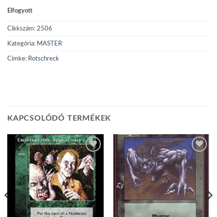
Elfogyott
Cikkszám:
2506
Kategória:
MASTER
Címke:
Rotschreck
KAPCSOLÓDÓ TERMÉKEK
Add to
Add to
wishlist
wishlist