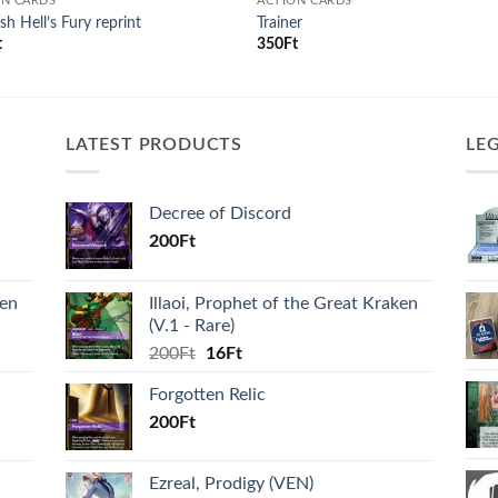
ON CARDS
ACTION CARDS
sh Hell’s Fury reprint
Trainer
t
350
Ft
LATEST PRODUCTS
LE
Decree of Discord
200
Ft
ken
Illaoi, Prophet of the Great Kraken
(V.1 - Rare)
Original
Current
200
Ft
16
Ft
price
price
Forgotten Relic
was:
is:
200
Ft
200Ft.
16Ft.
Ezreal, Prodigy (VEN)