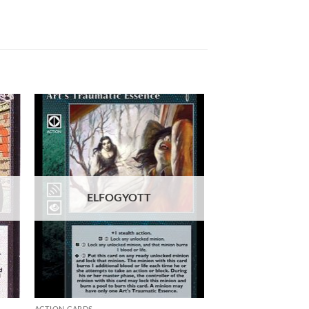
 to
Add to
list
wishlist
ELFOGYOTT