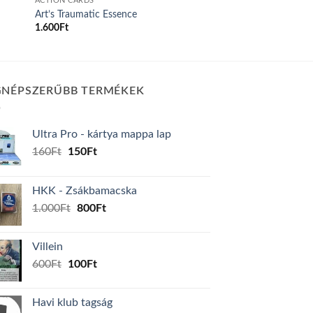
ACTION CARDS
Art’s Traumatic Essence
1.600
Ft
GNÉPSZERŰBB TERMÉKEK
Ultra Pro - kártya mappa lap
Original
Current
160
Ft
150
Ft
price
price
was:
is:
HKK - Zsákbamacska
160Ft.
150Ft.
Original
Current
1.000
Ft
800
Ft
price
price
was:
is:
Villein
1.000Ft.
800Ft.
Original
Current
600
Ft
100
Ft
price
price
was:
is:
Havi klub tagság
600Ft.
100Ft.