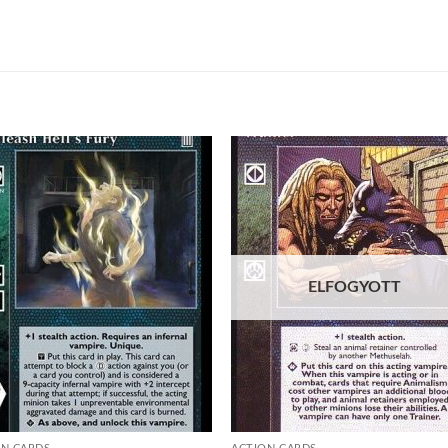
Add to
Add
wishlist
wish
ELFOGYOTT