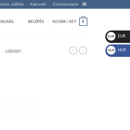
izetés, szállítás
Kapcsolat
Eseménynaptár
0
TAGSÁG
BELÉPÉS
KOSÁR /
0
FT
EUR
EUR
€
HUF
HUF
/
LIBRARY
Ft