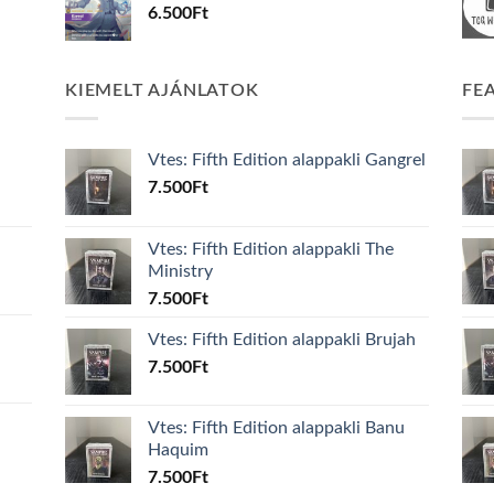
6.500
Ft
KIEMELT AJÁNLATOK
FE
Vtes: Fifth Edition alappakli Gangrel
7.500
Ft
Vtes: Fifth Edition alappakli The
Ministry
7.500
Ft
Vtes: Fifth Edition alappakli Brujah
7.500
Ft
Vtes: Fifth Edition alappakli Banu
Haquim
7.500
Ft