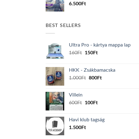
6.500
Ft
BEST SELLERS
Ultra Pro - kártya mappa lap
Original
Current
160
Ft
150
Ft
price
price
was:
is:
HKK - Zsákbamacska
160Ft.
150Ft.
Original
Current
1.000
Ft
800
Ft
price
price
was:
is:
Villein
1.000Ft.
800Ft.
Original
Current
600
Ft
100
Ft
price
price
was:
is:
Havi klub tagság
600Ft.
100Ft.
1.500
Ft