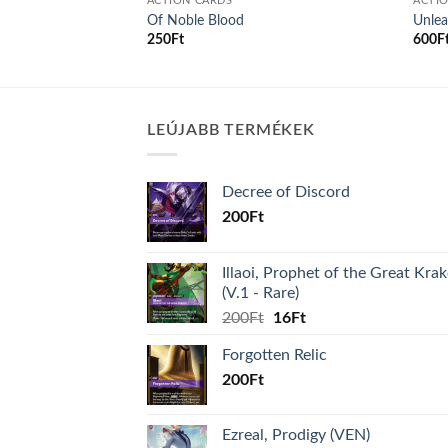
ACTION CARDS
ACTI
Of Noble Blood
Unlea
250
Ft
600
F
LEÚJABB TERMÉKEK
Decree of Discord
200
Ft
Illaoi, Prophet of the Great Kra
(V.1 - Rare)
Original
Current
200
Ft
16
Ft
price
price
Forgotten Relic
was:
is:
200
Ft
200Ft.
16Ft.
Ezreal, Prodigy (VEN)