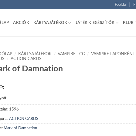
Főoldal
F
ŐLAP
AKCIÓK
KÁRTYAJÁTÉKOK
JÁTÉK KIEGÉSZÍTŐK
KLUB 
DŐLAP
/
KÁRTYAJÁTÉKOK
/
VAMPIRE TCG
/
VAMPIRE LAPONKÉNT
DS
/
ACTION CARDS
rk of Damnation
Ft
yott
szám:
1596
ória:
ACTION CARDS
e:
Mark of Damnation