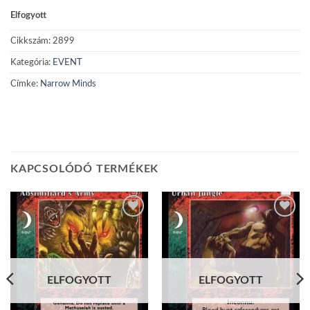
Elfogyott
Cikkszám:
2899
Kategória:
EVENT
Címke:
Narrow Minds
KAPCSOLÓDÓ TERMÉKEK
Add to
Add to
wishlist
wishlist
ELFOGYOTT
ELFOGYOTT