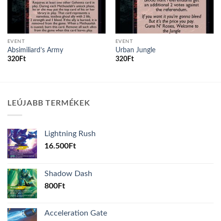
EVENT
EVENT
Absimiliard’s Army
Urban Jungle
320
Ft
320
Ft
LEÚJABB TERMÉKEK
Lightning Rush
16.500
Ft
Shadow Dash
800
Ft
Acceleration Gate