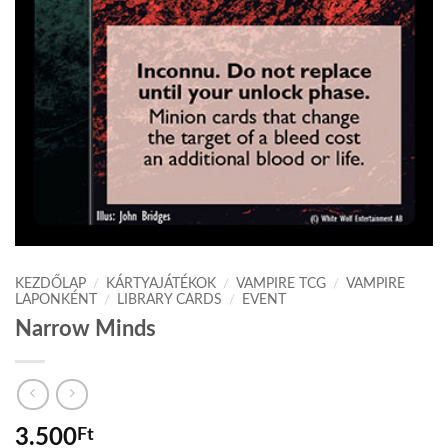
KEZDŐLAP
/
KÁRTYAJÁTÉKOK
/
VAMPIRE TCG
/
VAMPIRE
LAPONKÉNT
/
LIBRARY CARDS
/
EVENT
Narrow Minds
3.500
Ft