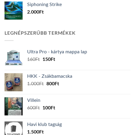
Siphoning Strike
2.000
Ft
LEGNÉPSZERŰBB TERMÉKEK
Ultra Pro - kártya mappa lap
Original
Current
160
Ft
150
Ft
price
price
was:
is:
HKK - Zsákbamacska
160Ft.
150Ft.
Original
Current
1.000
Ft
800
Ft
price
price
was:
is:
Villein
1.000Ft.
800Ft.
Original
Current
600
Ft
100
Ft
price
price
was:
is:
Havi klub tagság
600Ft.
100Ft.
1.500
Ft