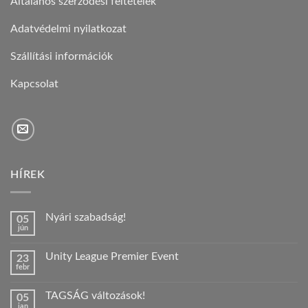
Általános szerződési feltételek
Adatvédelmi nyilatkozat
Szállítási információk
Kapcsolat
HÍREK
Nyári szabadság!
05
jún
Nincs
hozzászólás
a(z)
Unity League Premier Event
23
Nyári
febr
szabadság!
Nincs
bejegyzéshez
hozzászólás
a(z)
TAGSÁG változások!
05
Unity
jan
League