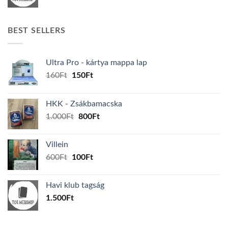
BEST SELLERS
Ultra Pro - kártya mappa lap
Original
Current
160
Ft
150
Ft
price
price
was:
is:
HKK - Zsákbamacska
160Ft.
150Ft.
Original
Current
1.000
Ft
800
Ft
price
price
was:
is:
Villein
1.000Ft.
800Ft.
Original
Current
600
Ft
100
Ft
price
price
was:
is:
Havi klub tagság
600Ft.
100Ft.
1.500
Ft