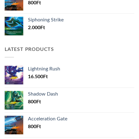
800
Ft
Siphoning Strike
2.000
Ft
LATEST PRODUCTS
Lightning Rush
16.500
Ft
Shadow Dash
800
Ft
Acceleration Gate
800
Ft