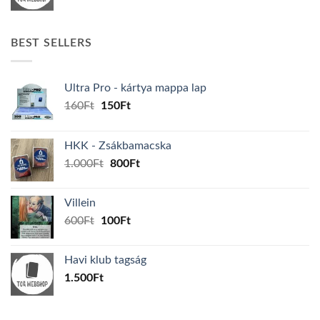
BEST SELLERS
Ultra Pro - kártya mappa lap
Original
Current
160
Ft
150
Ft
price
price
was:
is:
HKK - Zsákbamacska
160Ft.
150Ft.
Original
Current
1.000
Ft
800
Ft
price
price
was:
is:
Villein
1.000Ft.
800Ft.
Original
Current
600
Ft
100
Ft
price
price
was:
is:
Havi klub tagság
600Ft.
100Ft.
1.500
Ft