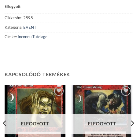
Elfogyott
Cikkszám:
2898
Kategória:
EVENT
Címke:
Inconnu Tutelage
KAPCSOLÓDÓ TERMÉKEK
Add to
Add to
wishlist
wishlist
ELFOGYOTT
ELFOGYOTT