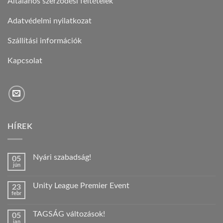
Általános szerződési feltételek
Adatvédelmi nyilatkozat
Szállítási információk
Kapcsolat
HÍREK
Nyári szabadság!
05
jún
Nincs
hozzászólás
a(z)
Unity League Premier Event
23
Nyári
febr
szabadság!
Nincs
bejegyzéshez
hozzászólás
a(z)
TAGSÁG változások!
05
Unity
jan
League