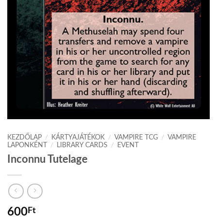
KEZDŐLAP
/
KÁRTYAJÁTÉKOK
/
VAMPIRE TCG
/
VAMPIRE
LAPONKÉNT
/
LIBRARY CARDS
/
EVENT
Inconnu Tutelage
600
Ft