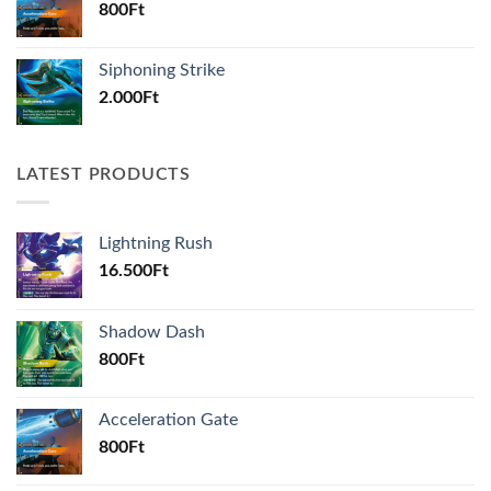
800
Ft
Siphoning Strike
2.000
Ft
LATEST PRODUCTS
Lightning Rush
16.500
Ft
Shadow Dash
800
Ft
Acceleration Gate
800
Ft