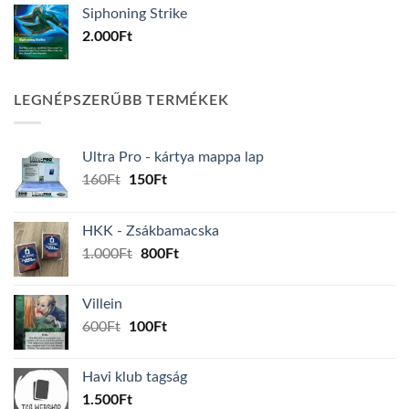
Siphoning Strike
2.000
Ft
LEGNÉPSZERŰBB TERMÉKEK
Ultra Pro - kártya mappa lap
Original
Current
160
Ft
150
Ft
price
price
was:
is:
HKK - Zsákbamacska
160Ft.
150Ft.
Original
Current
1.000
Ft
800
Ft
price
price
was:
is:
Villein
1.000Ft.
800Ft.
Original
Current
600
Ft
100
Ft
price
price
was:
is:
Havi klub tagság
600Ft.
100Ft.
1.500
Ft