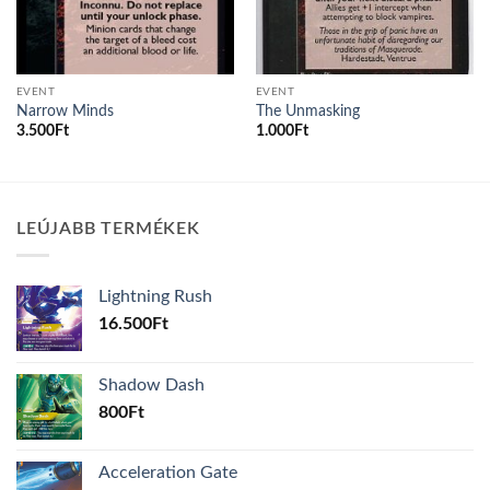
EVENT
EVENT
Narrow Minds
The Unmasking
3.500
Ft
1.000
Ft
LEÚJABB TERMÉKEK
Lightning Rush
16.500
Ft
Shadow Dash
800
Ft
Acceleration Gate