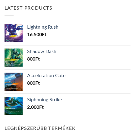
LATEST PRODUCTS
Lightning Rush
16.500
Ft
Shadow Dash
800
Ft
Acceleration Gate
800
Ft
Siphoning Strike
2.000
Ft
LEGNÉPSZERŰBB TERMÉKEK