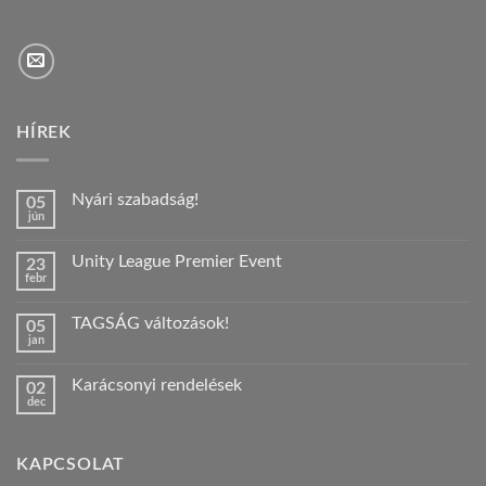
HÍREK
Nyári szabadság!
05
jún
Nincs
hozzászólás
a(z)
Unity League Premier Event
23
Nyári
febr
szabadság!
Nincs
bejegyzéshez
hozzászólás
a(z)
TAGSÁG változások!
05
Unity
jan
League
Nincs
Premier
hozzászólás
Event
a(z)
bejegyzéshez
Karácsonyi rendelések
02
TAGSÁG
dec
változások!
Nincs
bejegyzéshez
hozzászólás
a(z)
Karácsonyi
KAPCSOLAT
rendelések
bejegyzéshez