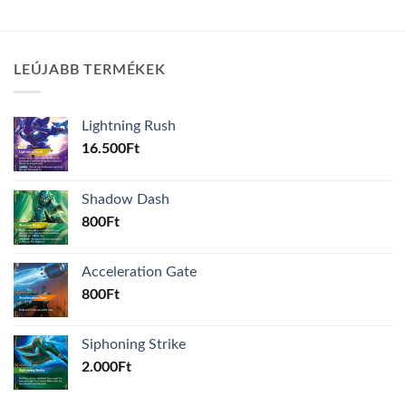
LEÚJABB TERMÉKEK
Lightning Rush
16.500
Ft
Shadow Dash
800
Ft
Acceleration Gate
800
Ft
Siphoning Strike
2.000
Ft