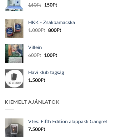
Original
Current
160
Ft
150
Ft
price
price
was:
is:
HKK - Zsákbamacska
160Ft.
150Ft.
Original
Current
1.000
Ft
800
Ft
price
price
was:
is:
Villein
1.000Ft.
800Ft.
Original
Current
600
Ft
100
Ft
price
price
was:
is:
Havi klub tagság
600Ft.
100Ft.
1.500
Ft
KIEMELT AJÁNLATOK
Vtes: Fifth Edition alappakli Gangrel
7.500
Ft