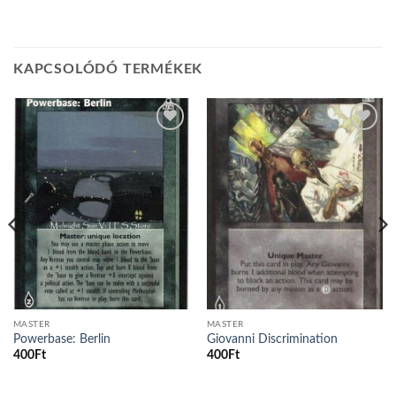
KAPCSOLÓDÓ TERMÉKEK
Add to
Add to
wishlist
wishlist
MASTER
MASTER
Powerbase: Berlin
Giovanni Discrimination
400
Ft
400
Ft