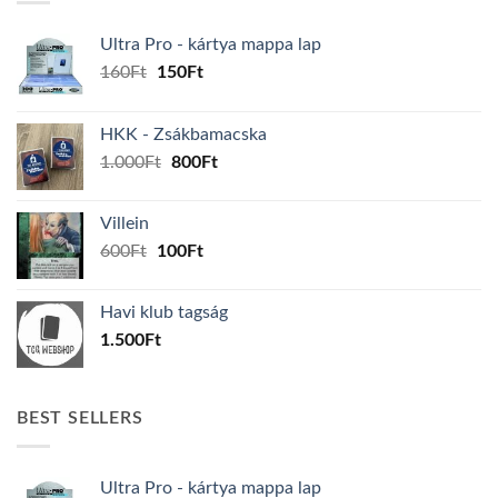
Ultra Pro - kártya mappa lap
Original
Current
160
Ft
150
Ft
price
price
was:
is:
HKK - Zsákbamacska
160Ft.
150Ft.
Original
Current
1.000
Ft
800
Ft
price
price
was:
is:
Villein
1.000Ft.
800Ft.
Original
Current
600
Ft
100
Ft
price
price
was:
is:
Havi klub tagság
600Ft.
100Ft.
1.500
Ft
BEST SELLERS
Ultra Pro - kártya mappa lap