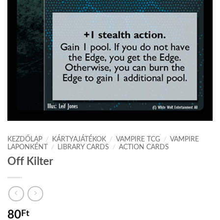
KEZDŐLAP
/
KÁRTYAJÁTÉKOK
/
VAMPIRE TCG
/
VAMPIRE
LAPONKÉNT
/
LIBRARY CARDS
/
ACTION CARDS
Off Kilter
80
Ft