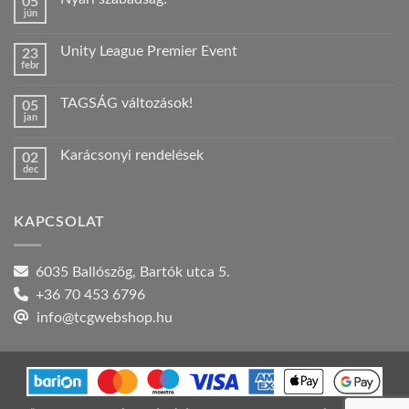
05
jún
Nincs
hozzászólás
a(z)
Unity League Premier Event
23
Nyári
febr
szabadság!
Nincs
bejegyzéshez
hozzászólás
a(z)
TAGSÁG változások!
05
Unity
jan
League
Nincs
Premier
hozzászólás
Event
a(z)
bejegyzéshez
Karácsonyi rendelések
02
TAGSÁG
dec
változások!
Nincs
bejegyzéshez
hozzászólás
a(z)
Karácsonyi
KAPCSOLAT
rendelések
bejegyzéshez
6035 Ballószög, Bartók utca 5.
+36 70 453 6796
info@tcgwebshop.hu