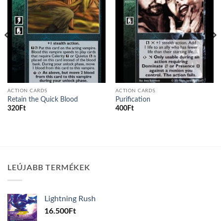
ACTION CARDS
ACTION CARDS
Retain the Quick Blood
Purification
320
Ft
400
Ft
LEÚJABB TERMÉKEK
Lightning Rush
16.500
Ft