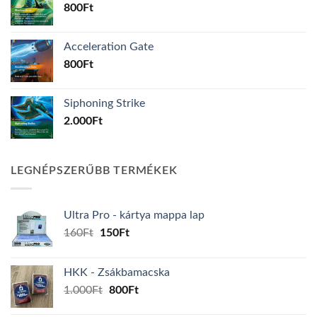
800
Ft
Acceleration Gate
800
Ft
Siphoning Strike
2.000
Ft
LEGNÉPSZERŰBB TERMÉKEK
Ultra Pro - kártya mappa lap
Original
Current
160
Ft
150
Ft
price
price
was:
is:
HKK - Zsákbamacska
160Ft.
150Ft.
Original
Current
1.000
Ft
800
Ft
price
price