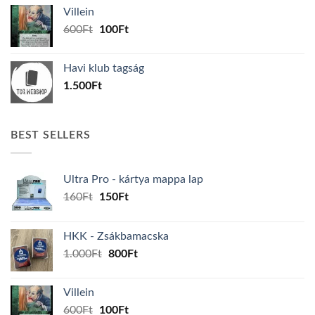
was:
is:
Villein
1.000Ft.
800Ft.
Original
Current
600
Ft
100
Ft
price
price
was:
is:
Havi klub tagság
600Ft.
100Ft.
1.500
Ft
BEST SELLERS
Ultra Pro - kártya mappa lap
Original
Current
160
Ft
150
Ft
price
price
was:
is:
HKK - Zsákbamacska
160Ft.
150Ft.
Original
Current
1.000
Ft
800
Ft
price
price
was:
is:
Villein
1.000Ft.
800Ft.
Original
Current
600
Ft
100
Ft