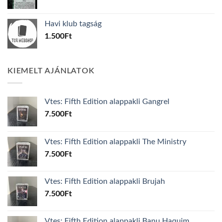
price
price
was:
is:
Havi klub tagság
600Ft.
100Ft.
1.500
Ft
KIEMELT AJÁNLATOK
Vtes: Fifth Edition alappakli Gangrel
7.500
Ft
Vtes: Fifth Edition alappakli The Ministry
7.500
Ft
Vtes: Fifth Edition alappakli Brujah
7.500
Ft
Vtes: Fifth Edition alappakli Banu Haquim