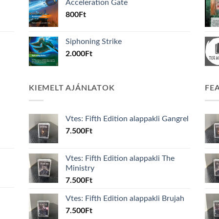
Acceleration Gate
800
Ft
Siphoning Strike
2.000
Ft
KIEMELT AJÁNLATOK
FE
Vtes: Fifth Edition alappakli Gangrel
7.500
Ft
Vtes: Fifth Edition alappakli The
Ministry
7.500
Ft
Vtes: Fifth Edition alappakli Brujah
7.500
Ft