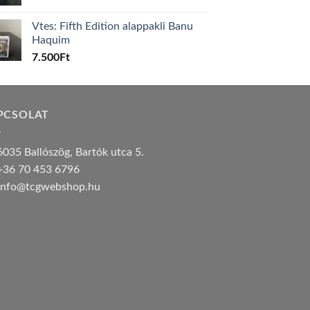
Vtes: Fifth Edition alappakli Banu
Haquim
7.500
Ft
PCSOLAT
035 Ballószög, Bartók utca 5.
36 70 453 6796
nfo@tcgwebshop.hu