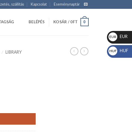
izetés, szállítás
Kapcsolat
Eseménynaptár
0
TAGSÁG
BELÉPÉS
KOSÁR /
0
FT
EUR
EUR
€
HUF
HUF
/
LIBRARY
Ft