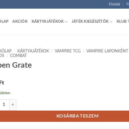
Főoldal
F
ŐLAP
AKCIÓK
KÁRTYAJÁTÉKOK
JÁTÉK KIEGÉSZÍTŐK
KLUB 
DŐLAP
/
KÁRTYAJÁTÉKOK
/
VAMPIRE TCG
/
VAMPIRE LAPONKÉNT
DS
/
COMBAT
en Grate
Ft
zleten
 Grate mennyiség
KOSÁRBA TESZEM