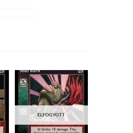
 to
Add to
list
wishlist
ELFOGYOTT