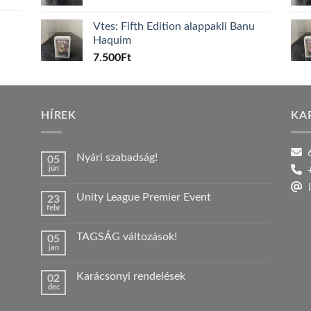
Vtes: Fifth Edition alappakli Banu
Haquim
7.500
Ft
HÍREK
KA
6
Nyári szabadság!
05
jún
+
Nincs
hozzászólás
i
a(z)
Unity League Premier Event
23
Nyári
febr
szabadság!
Nincs
bejegyzéshez
hozzászólás
a(z)
TAGSÁG változások!
05
Unity
jan
League
Nincs
Premier
hozzászólás
Event
a(z)
bejegyzéshez
Karácsonyi rendelések
02
TAGSÁG
dec
változások!
Nincs
bejegyzéshez
hozzászólás
a(z)