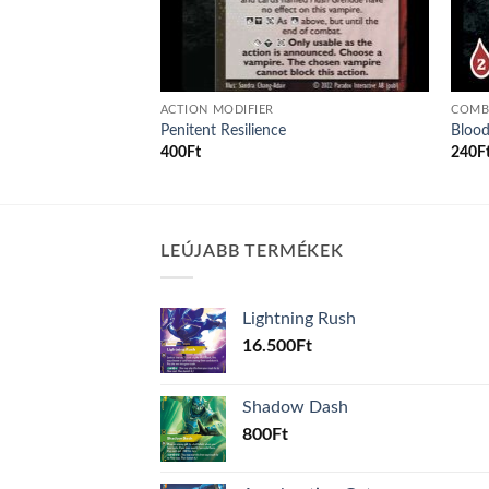
ACTION MODIFIER
COMB
eprint
Penitent Resilience
Blood
400
Ft
240
F
LEÚJABB TERMÉKEK
Lightning Rush
16.500
Ft
Shadow Dash
800
Ft