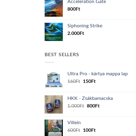
Acceleration Gate
800
Ft
Siphoning Strike
2.000
Ft
BEST SELLERS
Ultra Pro - kártya mappa lap
Original
Current
160
Ft
150
Ft
price
price
was:
is:
HKK - Zsákbamacska
160Ft.
150Ft.
Original
Current
1.000
Ft
800
Ft
price
price
was:
is:
Villein
1.000Ft.
800Ft.
Original
Current
600
Ft
100
Ft