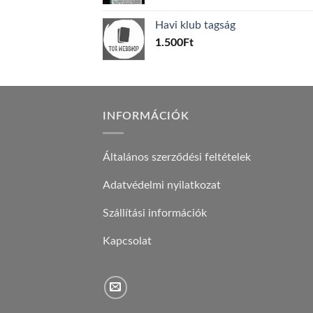
price
price
was:
is:
Havi klub tagság
600Ft.
100Ft.
1.500
Ft
INFORMÁCIÓK
Általános szerződési feltételek
Adatvédelmi nyilatkozat
Szállítási információk
Kapcsolat