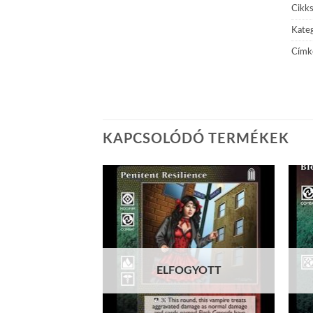
Cikk
Kateg
Címk
KAPCSOLÓDÓ TERMÉKEK
Add to
Add to
wishlist
wishlist
ELFOGYOTT