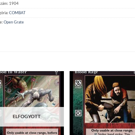
szám:
1904
ória:
COMBAT
e:
Open Grate
Add to
Add
wishlist
wish
ELFOGYOTT