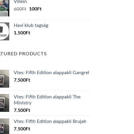
Villein
1.000Ft.
800Ft.
Original
Current
600
Ft
100
Ft
price
price
was:
is:
Havi klub tagság
600Ft.
100Ft.
1.500
Ft
ATURED PRODUCTS
Vtes: Fifth Edition alappakli Gangrel
7.500
Ft
Vtes: Fifth Edition alappakli The
Ministry
7.500
Ft
Vtes: Fifth Edition alappakli Brujah
7.500
Ft