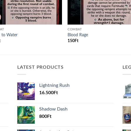
AT
COMBAT
 to Water
Blood Rage
t
150
Ft
LATEST PRODUCTS
LE
Lightning Rush
16.500
Ft
Shadow Dash
800
Ft