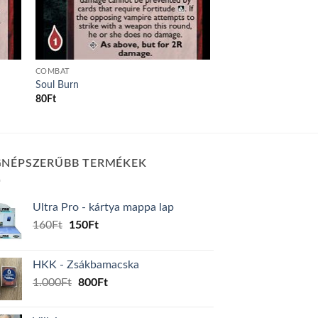
COMBAT
Soul Burn
80
Ft
GNÉPSZERŰBB TERMÉKEK
Ultra Pro - kártya mappa lap
Original
Current
160
Ft
150
Ft
price
price
was:
is:
HKK - Zsákbamacska
160Ft.
150Ft.
Original
Current
1.000
Ft
800
Ft
price
price
was:
is: