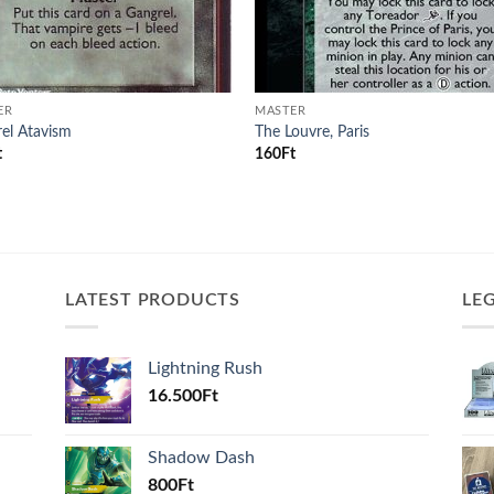
ER
MASTER
el Atavism
The Louvre, Paris
t
160
Ft
LATEST PRODUCTS
LE
Lightning Rush
16.500
Ft
Shadow Dash
800
Ft