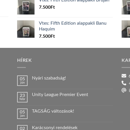
7.500
Ft
Vtes: Fifth Edition alappakli Banu
Haquim
7.500
Ft
HÍREK
KA
6
Nyári szabadság!
05
jún
+
Nincs
hozzászólás
i
a(z)
Unity League Premier Event
23
Nyári
febr
szabadság!
Nincs
bejegyzéshez
hozzászólás
a(z)
TAGSÁG változások!
05
Unity
jan
League
Nincs
Premier
hozzászólás
Event
a(z)
bejegyzéshez
Karácsonyi rendelések
02
TAGSÁG