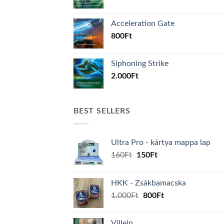
Acceleration Gate
800
Ft
Siphoning Strike
2.000
Ft
BEST SELLERS
Ultra Pro - kártya mappa lap
Original
Current
160
Ft
150
Ft
price
price
was:
is:
HKK - Zsákbamacska
160Ft.
150Ft.
Original
Current
1.000
Ft
800
Ft
price
price
was:
is:
Villein