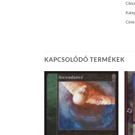
Cikk
Kateg
Címk
KAPCSOLÓDÓ TERMÉKEK
Add to
Add to
wishlist
wishlist