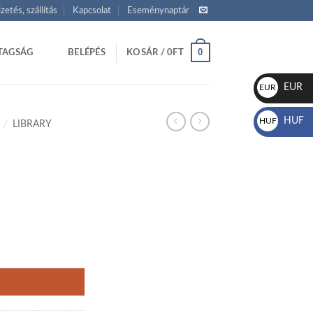
izetés, szállítás
Kapcsolat
Eseménynaptár
0
TAGSÁG
BELÉPÉS
KOSÁR /
0
FT
EUR
EUR
€
HUF
HUF
/
LIBRARY
Ft