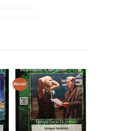
Akció!
 to
Add to
list
wishlist