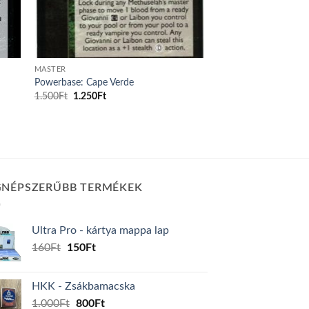
MASTER
Powerbase: Cape Verde
Original
Current
1.500
Ft
1.250
Ft
price
price
was:
is:
1.500Ft.
1.250Ft.
GNÉPSZERŰBB TERMÉKEK
Ultra Pro - kártya mappa lap
Original
Current
160
Ft
150
Ft
price
price
was:
is:
HKK - Zsákbamacska
160Ft.
150Ft.
Original
Current
1.000
Ft
800
Ft