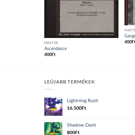
MAST
ation
Gangr
400
F
MASTER
Ascendance
400
Ft
LEÚJABB TERMÉKEK
Lightning Rush
16.500
Ft
Shadow Dash
800
Ft