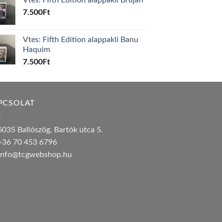
7.500
Ft
Vtes: Fifth Edition alappakli Banu
Haquim
7.500
Ft
PCSOLAT
035 Ballószög, Bartók utca 5.
36 70 453 6796
nfo@tcgwebshop.hu