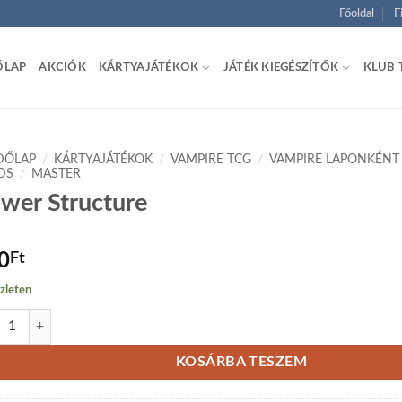
Főoldal
F
ŐLAP
AKCIÓK
KÁRTYAJÁTÉKOK
JÁTÉK KIEGÉSZÍTŐK
KLUB 
DŐLAP
/
KÁRTYAJÁTÉKOK
/
VAMPIRE TCG
/
VAMPIRE LAPONKÉNT
DS
/
MASTER
wer Structure
0
Ft
zleten
r Structure mennyiség
KOSÁRBA TESZEM