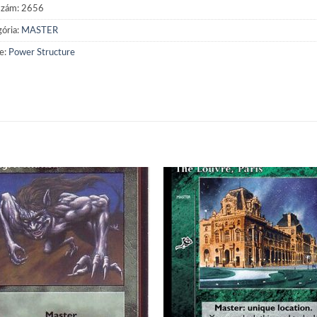
szám:
2656
ória:
MASTER
e:
Power Structure
Add to
Add
wishlist
wish