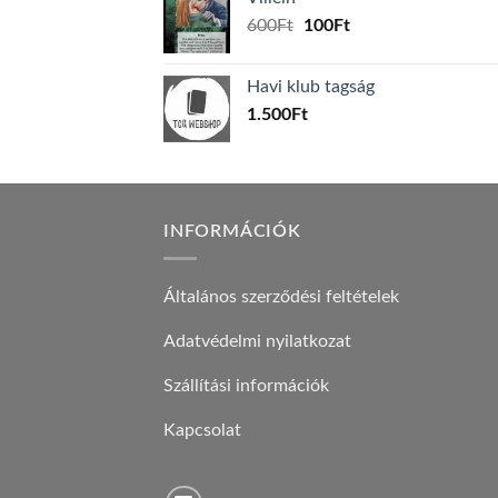
1.000Ft.
800Ft.
Original
Current
600
Ft
100
Ft
price
price
was:
is:
Havi klub tagság
600Ft.
100Ft.
1.500
Ft
INFORMÁCIÓK
Általános szerződési feltételek
Adatvédelmi nyilatkozat
Szállítási információk
Kapcsolat