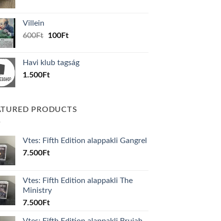
price
price
was:
is:
Villein
1.000Ft.
800Ft.
Original
Current
600
Ft
100
Ft
price
price
was:
is:
Havi klub tagság
600Ft.
100Ft.
1.500
Ft
ATURED PRODUCTS
Vtes: Fifth Edition alappakli Gangrel
7.500
Ft
Vtes: Fifth Edition alappakli The
Ministry
7.500
Ft
Vtes: Fifth Edition alappakli Brujah