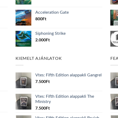
Acceleration Gate
800
Ft
Siphoning Strike
2.000
Ft
KIEMELT AJÁNLATOK
FE
Vtes: Fifth Edition alappakli Gangrel
7.500
Ft
Vtes: Fifth Edition alappakli The
Ministry
7.500
Ft
Vtes: Fifth Edition alappakli Brujah