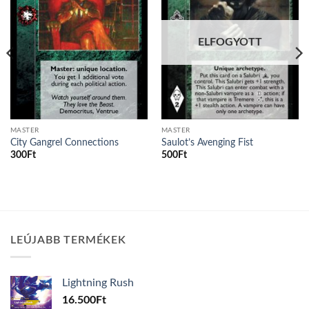
ELFOGYOTT
MASTER
MASTER
City Gangrel Connections
Saulot’s Avenging Fist
300
Ft
500
Ft
LEÚJABB TERMÉKEK
Lightning Rush
16.500
Ft