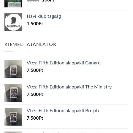
price
price
was:
is:
Havi klub tagság
600Ft.
100Ft.
1.500
Ft
KIEMELT AJÁNLATOK
Vtes: Fifth Edition alappakli Gangrel
7.500
Ft
Vtes: Fifth Edition alappakli The Ministry
7.500
Ft
Vtes: Fifth Edition alappakli Brujah
7.500
Ft