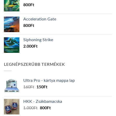
800
Ft
Acceleration Gate
800
Ft
Siphoning Strike
2.000
Ft
LEGNÉPSZERŰBB TERMÉKEK
Ultra Pro - kártya mappa lap
Original
Current
160
Ft
150
Ft
price
price
was:
is:
HKK - Zsákbamacska
160Ft.
150Ft.
Original
Current
1.000
Ft
800
Ft
price
price