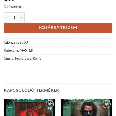
3 készleten
Powerbase: Rome mennyiség
KOSÁRBA TESZEM
Cikkszám:
2760
Kategória:
MASTER
Címke:
Powerbase: Rome
KAPCSOLÓDÓ TERMÉKEK
Add to
Add to
wishlist
wishlist