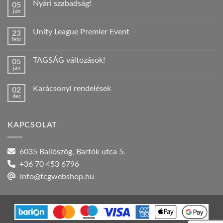
Nyári szabadság!
05
jún
Nincs
hozzászólás
a(z)
Unity League Premier Event
23
Nyári
febr
szabadság!
Nincs
bejegyzéshez
hozzászólás
a(z)
TAGSÁG változások!
05
Unity
jan
League
Nincs
Premier
hozzászólás
Event
a(z)
bejegyzéshez
Karácsonyi rendelések
02
TAGSÁG
dec
változások!
Nincs
bejegyzéshez
hozzászólás
a(z)
Karácsonyi
KAPCSOLAT
rendelések
bejegyzéshez
6035 Ballószög, Bartók utca 5.
+36 70 453 6796
info@tcgwebshop.hu