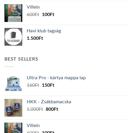
was:
is:
Villein
1.000Ft.
800Ft.
Original
Current
600
Ft
100
Ft
price
price
was:
is:
Havi klub tagság
600Ft.
100Ft.
1.500
Ft
BEST SELLERS
Ultra Pro - kártya mappa lap
Original
Current
160
Ft
150
Ft
price
price
was:
is:
HKK - Zsákbamacska
160Ft.
150Ft.
Original
Current
1.000
Ft
800
Ft
price
price
was:
is:
Villein
1.000Ft.
800Ft.
Original
Current
600
Ft
100
Ft