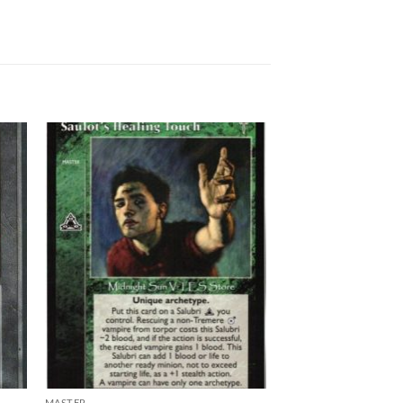
 to
Add to
list
wishlist