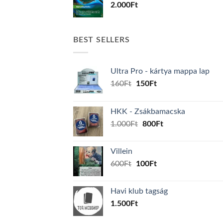
2.000
Ft
BEST SELLERS
Ultra Pro - kártya mappa lap
Original
Current
160
Ft
150
Ft
price
price
was:
is:
HKK - Zsákbamacska
160Ft.
150Ft.
Original
Current
1.000
Ft
800
Ft
price
price
was:
is:
Villein
1.000Ft.
800Ft.
Original
Current
600
Ft
100
Ft
price
price
was:
is:
Havi klub tagság
600Ft.
100Ft.
1.500
Ft