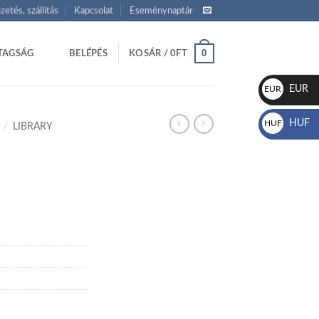
izetés, szállítás
Kapcsolat
Eseménynaptár
0
TAGSÁG
BELÉPÉS
KOSÁR /
0
FT
EUR
EUR
€
HUF
HUF
/
LIBRARY
Ft