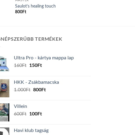
MASTER
Saulot’s healing touch
800
Ft
GNÉPSZERŰBB TERMÉKEK
Ultra Pro - kártya mappa lap
Original
Current
160
Ft
150
Ft
price
price
was:
is:
HKK - Zsákbamacska
160Ft.
150Ft.
Original
Current
1.000
Ft
800
Ft
price
price
was:
is:
Villein
1.000Ft.
800Ft.
Original
Current
600
Ft
100
Ft
price
price
was:
is:
Havi klub tagság
600Ft.
100Ft.