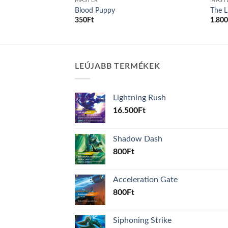
MASTER
MAST
Blood Puppy
The L
350
Ft
1.80
LEÚJABB TERMÉKEK
Lightning Rush
16.500
Ft
Shadow Dash
800
Ft
Acceleration Gate
800
Ft
Siphoning Strike