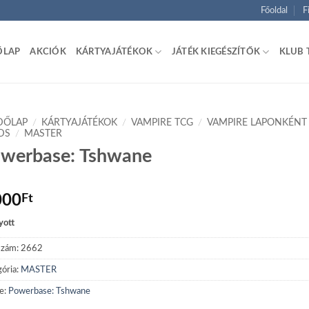
Főoldal
F
ŐLAP
AKCIÓK
KÁRTYAJÁTÉKOK
JÁTÉK KIEGÉSZÍTŐK
KLUB 
DŐLAP
/
KÁRTYAJÁTÉKOK
/
VAMPIRE TCG
/
VAMPIRE LAPONKÉNT
DS
/
MASTER
werbase: Tshwane
000
Ft
yott
szám:
2662
ória:
MASTER
e:
Powerbase: Tshwane