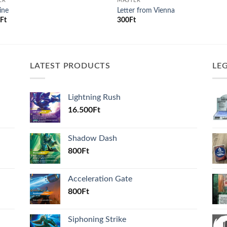
ER
MASTER
ine
Letter from Vienna
0
Ft
300
Ft
LATEST PRODUCTS
LE
Lightning Rush
16.500
Ft
Shadow Dash
800
Ft
Acceleration Gate
800
Ft
Siphoning Strike