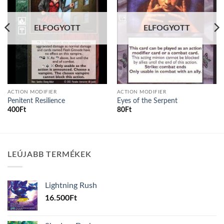
ELFOGYOTT
ELFOGYOTT
ACTION MODIFIER
ACTION MODIFIER
Penitent Resilience
Eyes of the Serpent
400
Ft
80
Ft
LEÚJABB TERMÉKEK
Lightning Rush
16.500
Ft