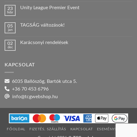
hozzászólás
a(z)
Unity League Premier Event
23
Nyári
febr
szabadság!
Nincs
bejegyzéshez
hozzászólás
a(z)
TAGSÁG változások!
05
Unity
jan
League
Nincs
Premier
hozzászólás
Event
a(z)
bejegyzéshez
Karácsonyi rendelések
02
TAGSÁG
dec
változások!
Nincs
bejegyzéshez
hozzászólás
a(z)
Karácsonyi
KAPCSOLAT
rendelések
bejegyzéshez
6035 Ballószög, Bartók utca 5.
+36 70 453 6796
info@tcgwebshop.hu
FŐOLDAL
FIZETÉS, SZÁLLÍTÁS
KAPCSOLAT
ESEMÉNYNAPTÁR