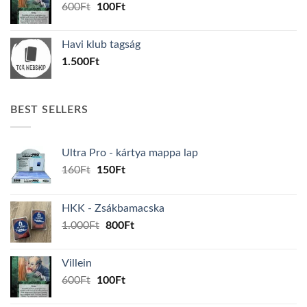
Original
Current
600
Ft
100
Ft
price
price
was:
is:
Havi klub tagság
600Ft.
100Ft.
1.500
Ft
BEST SELLERS
Ultra Pro - kártya mappa lap
Original
Current
160
Ft
150
Ft
price
price
was:
is:
HKK - Zsákbamacska
160Ft.
150Ft.
Original
Current
1.000
Ft
800
Ft
price
price
was:
is:
Villein
1.000Ft.
800Ft.
Original
Current
600
Ft
100
Ft
price
price