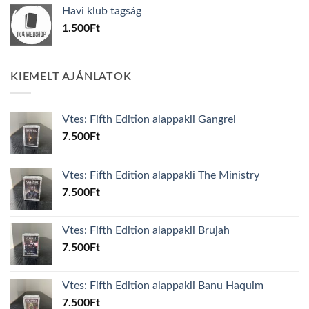
was:
is:
Havi klub tagság
600Ft.
100Ft.
1.500
Ft
KIEMELT AJÁNLATOK
Vtes: Fifth Edition alappakli Gangrel
7.500
Ft
Vtes: Fifth Edition alappakli The Ministry
7.500
Ft
Vtes: Fifth Edition alappakli Brujah
7.500
Ft
Vtes: Fifth Edition alappakli Banu Haquim
7.500
Ft