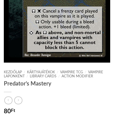
KEZDŐLAP
/
KÁRTYAJÁTÉKOK
/
VAMPIRE TCG
/
VAMPIRE
LAPONKÉNT
/
LIBRARY CARDS
/
ACTION MODIFIER
Predator’s Mastery
80
Ft