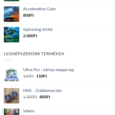
Acceleration Gate
800
Ft
Siphoning Strike
2.000
Ft
LEGNÉPSZERŰBB TERMÉKEK
Ultra Pro - kártya mappa lap
Original
Current
160
Ft
150
Ft
price
price
was:
is:
HKK - Zsákbamacska
160Ft.
150Ft.
Original
Current
1.000
Ft
800
Ft
price
price
was:
is:
Villein
1.000Ft.
800Ft.