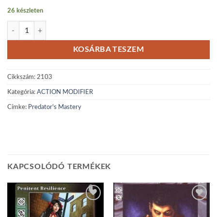
26 készleten
Predator's Mastery mennyiség
KOSÁRBA TESZEM
Cikkszám:
2103
Kategória:
ACTION MODIFIER
Címke:
Predator's Mastery
KAPCSOLÓDÓ TERMÉKEK
Add to
Add to
wishlist
wishlist