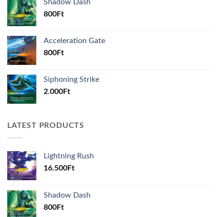
Shadow Dash
800
Ft
Acceleration Gate
800
Ft
Siphoning Strike
2.000
Ft
LATEST PRODUCTS
Lightning Rush
16.500
Ft
Shadow Dash
800
Ft