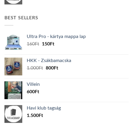
BEST SELLERS
Ultra Pro - kártya mappa lap
Original
Current
160
Ft
150
Ft
price
price
was:
is:
HKK - Zsákbamacska
160Ft.
150Ft.
Original
Current
1.000
Ft
800
Ft
price
price
was:
is:
Villein
1.000Ft.
800Ft.
600
Ft
Havi klub tagság
1.500
Ft