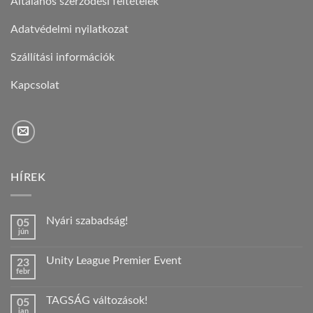
Általános szerződési feltételek
Adatvédelmi nyilatkozat
Szállítási információk
Kapcsolat
HÍREK
Nyári szabadság!
05
jún
Nincs
hozzászólás
a(z)
Unity League Premier Event
23
Nyári
febr
szabadság!
Nincs
bejegyzéshez
hozzászólás
a(z)
TAGSÁG változások!
05
Unity
jan
League