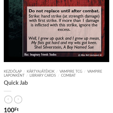
KEZDŐLAP
/
KÁRTYAJÁTÉKOK
/
VAMPIRE TCG
/
VAMPIRE
LAPONKÉNT
/
LIBRARY CARDS
/
COMBAT
Quick Jab
100
Ft