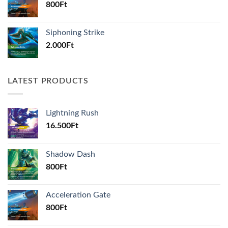
800
Ft
Siphoning Strike
2.000
Ft
LATEST PRODUCTS
Lightning Rush
16.500
Ft
Shadow Dash
800
Ft
Acceleration Gate
800
Ft