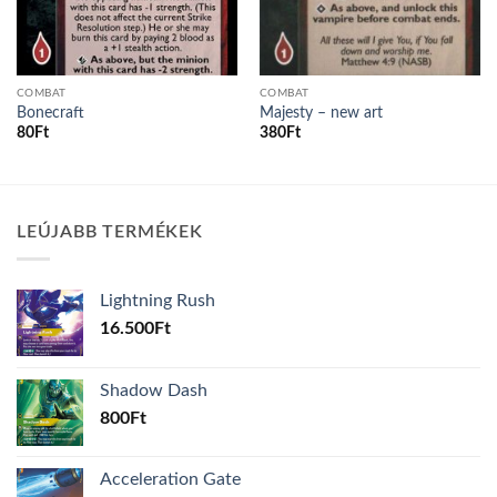
COMBAT
COMBAT
Bonecraft
Majesty – new art
80
Ft
380
Ft
LEÚJABB TERMÉKEK
Lightning Rush
16.500
Ft
Shadow Dash
800
Ft
Acceleration Gate