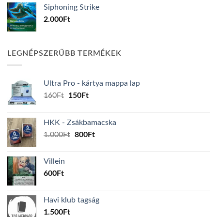
Siphoning Strike
2.000
Ft
LEGNÉPSZERŰBB TERMÉKEK
Ultra Pro - kártya mappa lap
Original
Current
160
Ft
150
Ft
price
price
was:
is:
HKK - Zsákbamacska
160Ft.
150Ft.
Original
Current
1.000
Ft
800
Ft
price
price
was:
is:
Villein
1.000Ft.
800Ft.
600
Ft
Havi klub tagság
1.500
Ft