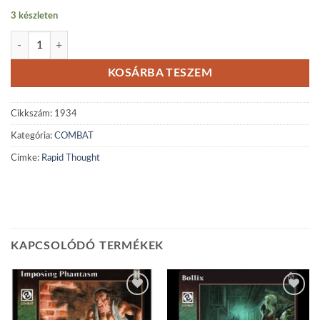
3 készleten
Rapid Thought mennyiség
KOSÁRBA TESZEM
Cikkszám:
1934
Kategória:
COMBAT
Címke:
Rapid Thought
KAPCSOLÓDÓ TERMÉKEK
Add to
Add to
wishlist
wishlist