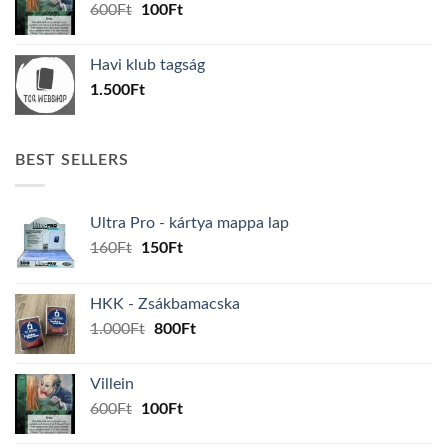
Original
Current
600
Ft
100
Ft
price
price
was:
is:
Havi klub tagság
600Ft.
100Ft.
1.500
Ft
BEST SELLERS
Ultra Pro - kártya mappa lap
Original
Current
160
Ft
150
Ft
price
price
was:
is:
HKK - Zsákbamacska
160Ft.
150Ft.
Original
Current
1.000
Ft
800
Ft
price
price
was:
is:
Villein
1.000Ft.
800Ft.
Original
Current
600
Ft
100
Ft
price
price