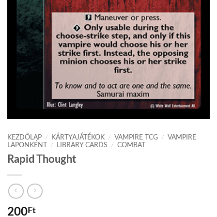
KEZDŐLAP
/
KÁRTYAJÁTÉKOK
/
VAMPIRE TCG
/
VAMPIRE
LAPONKÉNT
/
LIBRARY CARDS
/
COMBAT
Rapid Thought
200
Ft