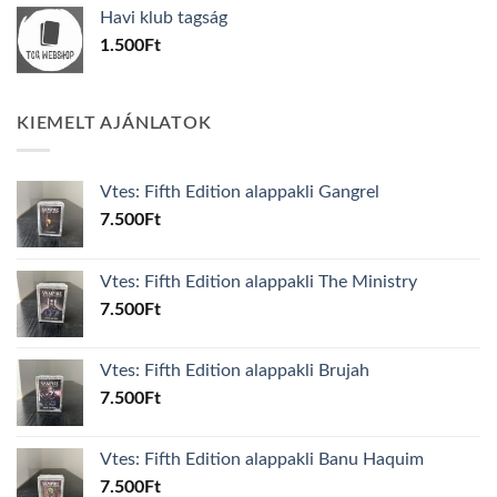
was:
is:
Havi klub tagság
600Ft.
100Ft.
1.500
Ft
KIEMELT AJÁNLATOK
Vtes: Fifth Edition alappakli Gangrel
7.500
Ft
Vtes: Fifth Edition alappakli The Ministry
7.500
Ft
Vtes: Fifth Edition alappakli Brujah
7.500
Ft
Vtes: Fifth Edition alappakli Banu Haquim
7.500
Ft