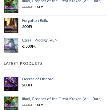
Illaoi, Prophet of the Great Kraken (V.1 - Rare)
Original
Current
200
Ft
16
Ft
price
price
was:
is:
Forgotten Relic
200Ft.
16Ft.
200
Ft
Ezreal, Prodigy (VEN)
6.500
Ft
LATEST PRODUCTS
Decree of Discord
200
Ft
Illaoi, Prophet of the Great Kraken (V.1 - Rare)
Original
Current
200
Ft
16
Ft
price
price