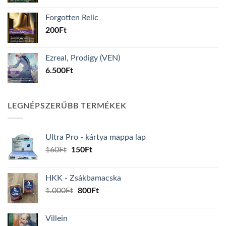
was:
is:
Forgotten Relic
200Ft.
16Ft.
200
Ft
Ezreal, Prodigy (VEN)
6.500
Ft
LEGNÉPSZERŰBB TERMÉKEK
Ultra Pro - kártya mappa lap
Original
Current
160
Ft
150
Ft
price
price
was:
is:
HKK - Zsákbamacska
160Ft.
150Ft.
Original
Current
1.000
Ft
800
Ft
price
price
was:
is:
Villein
1.000Ft.
800Ft.