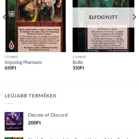
ELFOGYOTT
COMBAT
COMBAT
Imposing Phantasm
Bollix
650
Ft
350
Ft
LEÚJABB TERMÉKEK
Decree of Discord
200
Ft