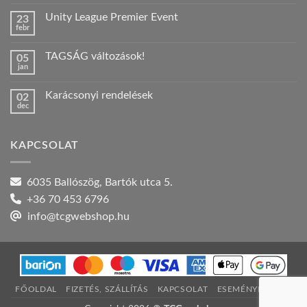
hozzászólás
a(z)
Unity League Premier Event
23
Nyári
febr
szabadság!
Nincs
bejegyzéshez
hozzászólás
a(z)
TAGSÁG változások!
05
Unity
jan
League
Nincs
Premier
hozzászólás
Event
a(z)
bejegyzéshez
Karácsonyi rendelések
02
TAGSÁG
dec
változások!
Nincs
bejegyzéshez
hozzászólás
a(z)
Karácsonyi
KAPCSOLAT
rendelések
bejegyzéshez
6035 Ballószög, Bartók utca 5.
+36 70 453 6796
info@tcgwebshop.hu
FŐOLDAL
FIZETÉS, SZÁLLÍTÁS
KAPCSOLAT
ESEMÉNYNAPTÁR