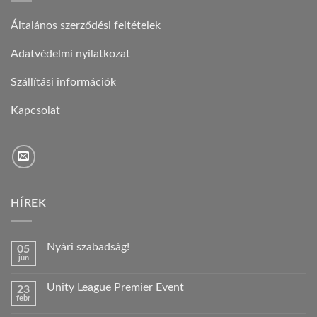
Általános szerződési feltételek
Adatvédelmi nyilatkozat
Szállítási információk
Kapcsolat
HÍREK
Nyári szabadság!
05
jún
Nincs
hozzászólás
a(z)
Unity League Premier Event
23
Nyári
febr
szabadság!
Nincs
bejegyzéshez
hozzászólás