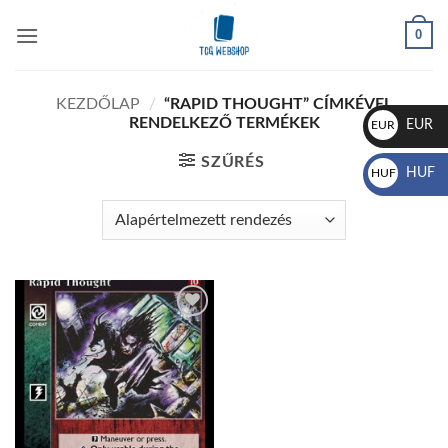
Skip
0
to
content
KEZDŐLAP
/
“RAPID THOUGHT” CÍMKÉVEL
RENDELKEZŐ TERMÉKEK
EUR
EUR
€
SZŰRÉS
HUF
HUF
Ft
Add to
wishlist