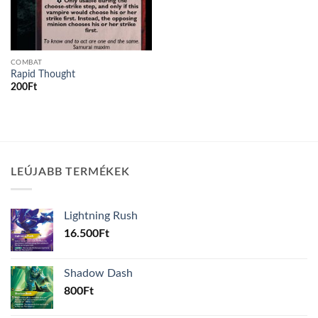
COMBAT
Rapid Thought
200
Ft
LEÚJABB TERMÉKEK
Lightning Rush
16.500
Ft
Shadow Dash
800
Ft