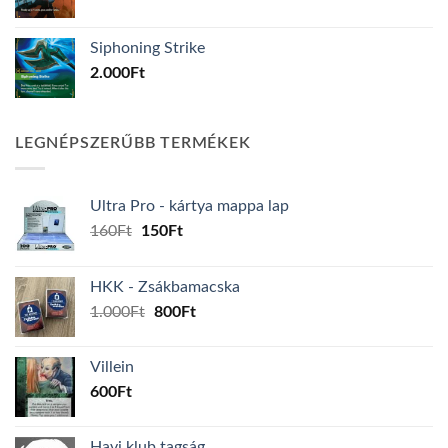
Siphoning Strike
2.000
Ft
LEGNÉPSZERŰBB TERMÉKEK
Ultra Pro - kártya mappa lap
Original
Current
160
Ft
150
Ft
price
price
was:
is:
HKK - Zsákbamacska
160Ft.
150Ft.
Original
Current
1.000
Ft
800
Ft
price
price
was:
is:
Villein
1.000Ft.
800Ft.
600
Ft
Havi klub tagság