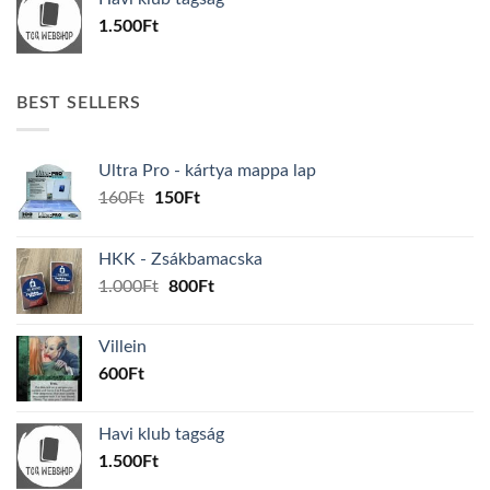
1.500
Ft
BEST SELLERS
Ultra Pro - kártya mappa lap
Original
Current
160
Ft
150
Ft
price
price
was:
is:
HKK - Zsákbamacska
160Ft.
150Ft.
Original
Current
1.000
Ft
800
Ft
price
price
was:
is:
Villein
1.000Ft.
800Ft.
600
Ft
Havi klub tagság
1.500
Ft