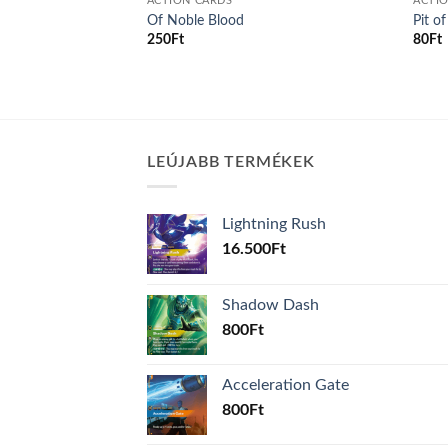
ACTION CARDS
ACTI
print
Of Noble Blood
Pit o
nt
250
Ft
80
Ft
.
LEÚJABB TERMÉKEK
Lightning Rush
16.500
Ft
Shadow Dash
800
Ft
Acceleration Gate
800
Ft