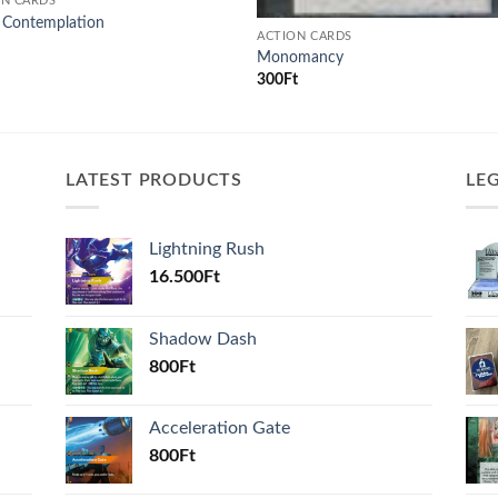
ON CARDS
f Contemplation
ACTION CARDS
Monomancy
300
Ft
LATEST PRODUCTS
LE
Lightning Rush
16.500
Ft
Shadow Dash
800
Ft
Acceleration Gate
800
Ft