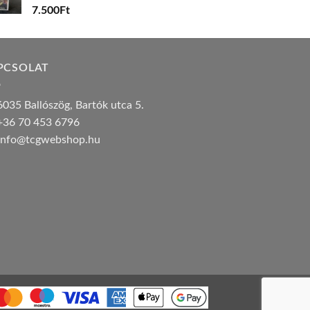
7.500
Ft
PCSOLAT
035 Ballószög, Bartók utca 5.
36 70 453 6796
nfo@tcgwebshop.hu