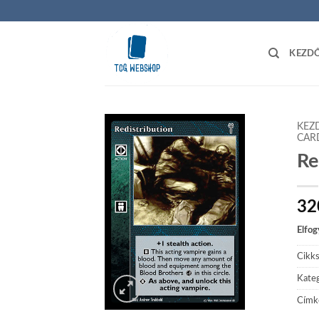
Skip
to
content
KEZD
KEZ
CAR
Re
Add to
wishlist
32
Elfog
Cikk
Kateg
Címk