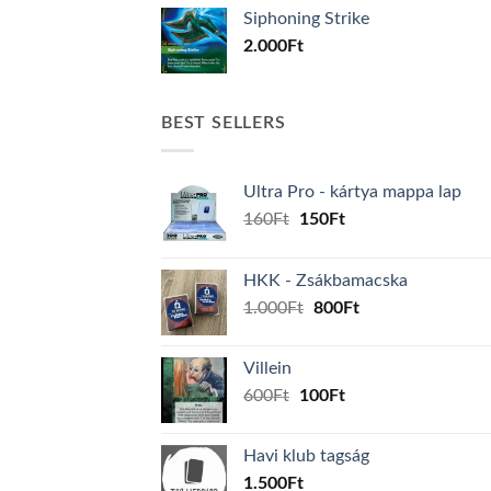
Siphoning Strike
2.000
Ft
BEST SELLERS
Ultra Pro - kártya mappa lap
Original
Current
160
Ft
150
Ft
price
price
was:
is:
HKK - Zsákbamacska
160Ft.
150Ft.
Original
Current
1.000
Ft
800
Ft
price
price
was:
is:
Villein
1.000Ft.
800Ft.
Original
Current
600
Ft
100
Ft
price
price
was:
is:
Havi klub tagság
600Ft.
100Ft.
1.500
Ft