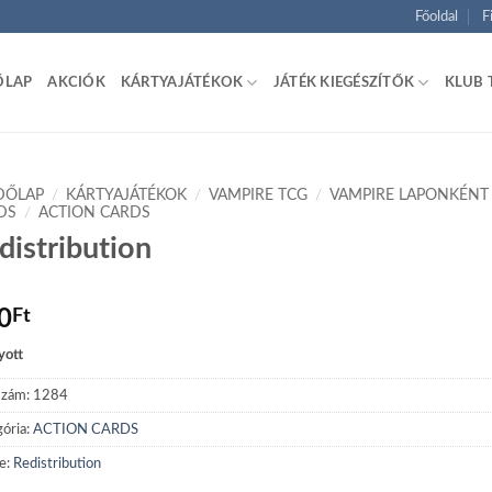
Főoldal
F
ŐLAP
AKCIÓK
KÁRTYAJÁTÉKOK
JÁTÉK KIEGÉSZÍTŐK
KLUB 
DŐLAP
/
KÁRTYAJÁTÉKOK
/
VAMPIRE TCG
/
VAMPIRE LAPONKÉNT
DS
/
ACTION CARDS
distribution
0
Ft
yott
szám:
1284
ória:
ACTION CARDS
e:
Redistribution