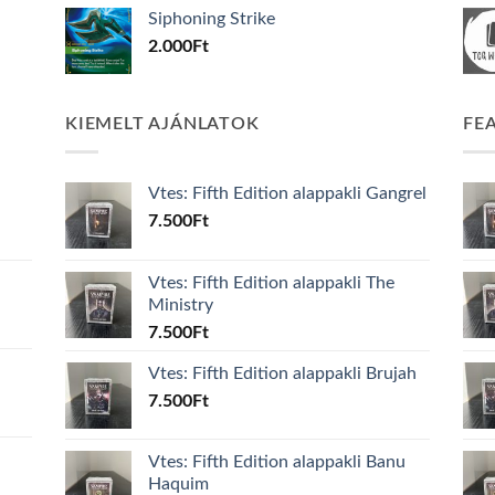
Siphoning Strike
2.000
Ft
KIEMELT AJÁNLATOK
FE
Vtes: Fifth Edition alappakli Gangrel
7.500
Ft
Vtes: Fifth Edition alappakli The
Ministry
7.500
Ft
Vtes: Fifth Edition alappakli Brujah
7.500
Ft
Vtes: Fifth Edition alappakli Banu
Haquim