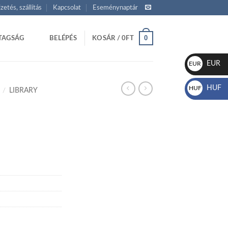
izetés, szállítás
Kapcsolat
Eseménynaptár
0
TAGSÁG
BELÉPÉS
KOSÁR /
0
FT
EUR
EUR
€
HUF
HUF
/
LIBRARY
Ft