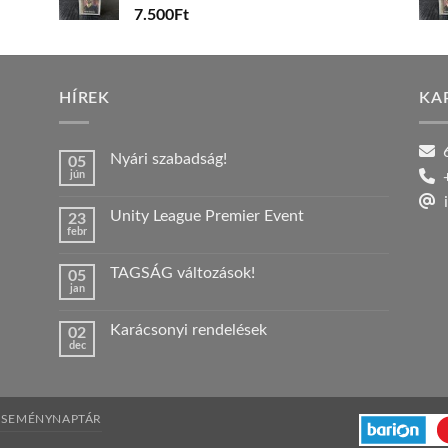
7.500
Ft
HÍREK
KA
6
Nyári szabadság!
05
jún
+
Nincs
hozzászólás
i
a(z)
Unity League Premier Event
23
Nyári
febr
szabadság!
Nincs
bejegyzéshez
hozzászólás
a(z)
TAGSÁG változások!
05
Unity
jan
League
Nincs
Premier
hozzászólás
Event
a(z)
bejegyzéshez
Karácsonyi rendelések
02
TAGSÁG
dec
változások!
Nincs
bejegyzéshez
hozzászólás
a(z)
Karácsonyi
rendelések
bejegyzéshez
ESEMÉNYNAPTÁR