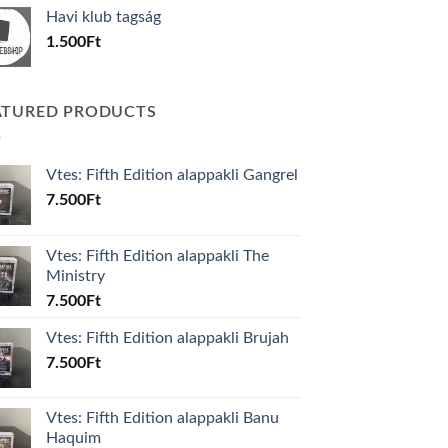
was:
is:
Havi klub tagság
600Ft.
100Ft.
1.500
Ft
ATURED PRODUCTS
Vtes: Fifth Edition alappakli Gangrel
7.500
Ft
Vtes: Fifth Edition alappakli The
Ministry
7.500
Ft
Vtes: Fifth Edition alappakli Brujah
7.500
Ft
Vtes: Fifth Edition alappakli Banu
Haquim