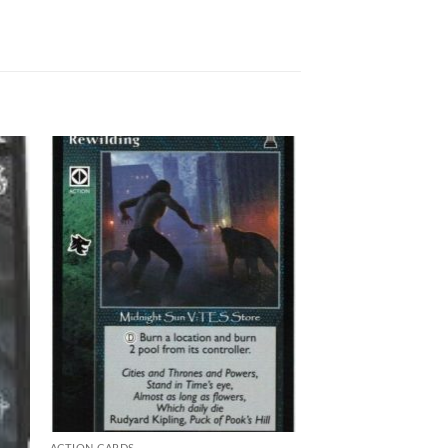
 to
Add to
list
wishlist