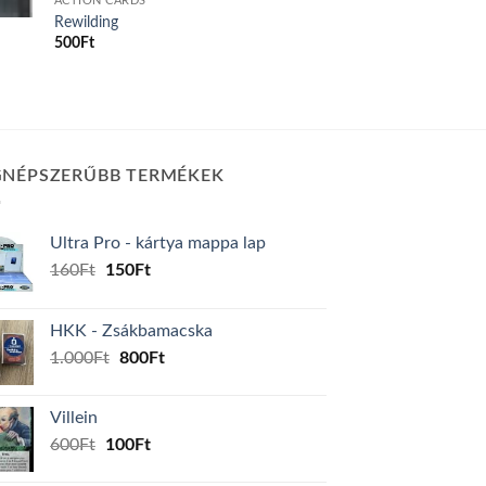
ACTION CARDS
Rewilding
500
Ft
GNÉPSZERŰBB TERMÉKEK
Ultra Pro - kártya mappa lap
Original
Current
160
Ft
150
Ft
price
price
was:
is:
HKK - Zsákbamacska
160Ft.
150Ft.
Original
Current
1.000
Ft
800
Ft
price
price
was:
is:
Villein
1.000Ft.
800Ft.
Original
Current
600
Ft
100
Ft
price
price