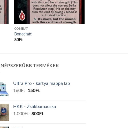
COMBAT
Bonecraft
80
Ft
GNÉPSZERŰBB TERMÉKEK
Ultra Pro - kártya mappa lap
Original
Current
160
Ft
150
Ft
price
price
was:
is:
HKK - Zsákbamacska
160Ft.
150Ft.
Original
Current
1.000
Ft
800
Ft
price
price
was:
is: