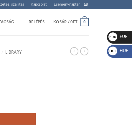
izetés, szállítás
Kapcsolat
Eseménynaptár
0
TAGSÁG
BELÉPÉS
KOSÁR /
0
FT
EUR
EUR
€
HUF
HUF
/
LIBRARY
Ft