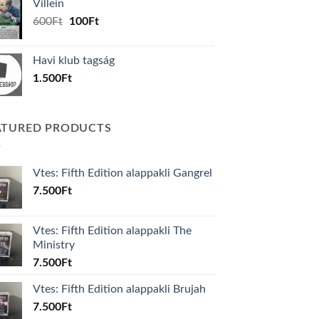
Villein
1.000Ft.
800Ft.
Original
Current
600
Ft
100
Ft
price
price
was:
is:
Havi klub tagság
600Ft.
100Ft.
1.500
Ft
ATURED PRODUCTS
Vtes: Fifth Edition alappakli Gangrel
7.500
Ft
Vtes: Fifth Edition alappakli The
Ministry
7.500
Ft
Vtes: Fifth Edition alappakli Brujah
7.500
Ft