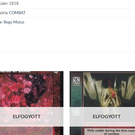
szám:
1818
ória:
COMBAT
e:
Rego Motus
Add to
Add
wishlist
wish
ELFOGYOTT
ELFOGYOTT