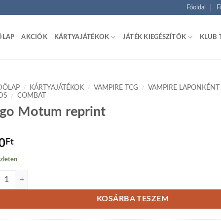
Főoldal
F
ŐLAP
AKCIÓK
KÁRTYAJÁTÉKOK
JÁTÉK KIEGÉSZÍTŐK
KLUB 
DŐLAP
/
KÁRTYAJÁTÉKOK
/
VAMPIRE TCG
/
VAMPIRE LAPONKÉNT
DS
/
COMBAT
go Motum reprint
0
Ft
zleten
 Motum reprint mennyiség
KOSÁRBA TESZEM