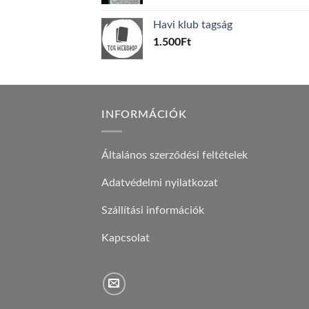
price
price
was:
is:
Havi klub tagság
600Ft.
100Ft.
1.500
Ft
INFORMÁCIÓK
Általános szerződési feltételek
Adatvédelmi nyilatkozat
Szállítási információk
Kapcsolat