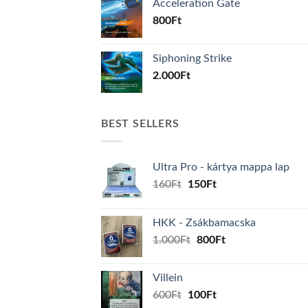
Acceleration Gate
800
Ft
Siphoning Strike
2.000
Ft
BEST SELLERS
Ultra Pro - kártya mappa lap
Original
Current
160
Ft
150
Ft
price
price
was:
is:
HKK - Zsákbamacska
160Ft.
150Ft.
Original
Current
1.000
Ft
800
Ft
price
price
was:
is:
Villein
1.000Ft.
800Ft.
Original
Current
600
Ft
100
Ft