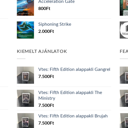
Acceleration Gate
800
Ft
Siphoning Strike
2.000
Ft
KIEMELT AJÁNLATOK
FE
Vtes: Fifth Edition alappakli Gangrel
7.500
Ft
Vtes: Fifth Edition alappakli The
Ministry
7.500
Ft
Vtes: Fifth Edition alappakli Brujah
7.500
Ft