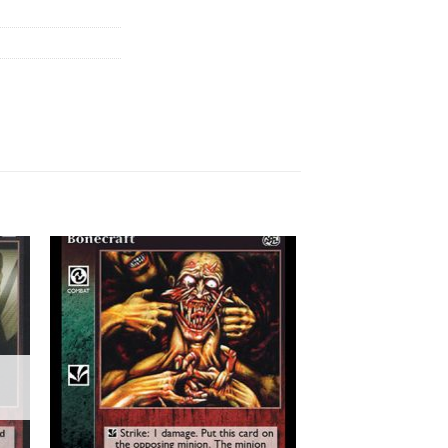
 to
Add to
list
wishlist