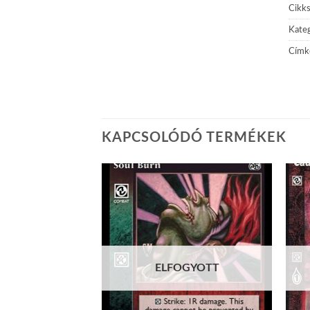
Cikk
Kateg
Címk
KAPCSOLÓDÓ TERMÉKEK
Add to
Add to
wishlist
wishlist
ELFOGYOTT