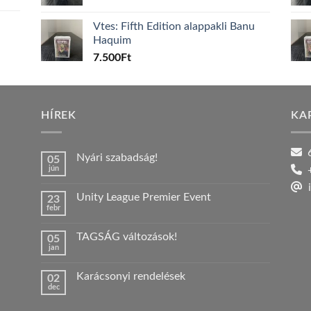
Vtes: Fifth Edition alappakli Banu
Haquim
7.500
Ft
HÍREK
KA
6
Nyári szabadság!
05
jún
+
Nincs
hozzászólás
i
a(z)
Unity League Premier Event
23
Nyári
febr
szabadság!
Nincs
bejegyzéshez
hozzászólás
a(z)
TAGSÁG változások!
05
Unity
jan
League
Nincs
Premier
hozzászólás
Event
a(z)
bejegyzéshez
Karácsonyi rendelések
02
TAGSÁG
dec
változások!
Nincs
bejegyzéshez
hozzászólás
a(z)