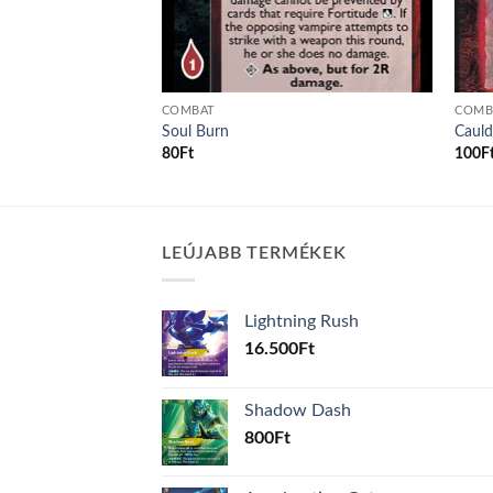
COMBAT
COMB
Soul Burn
Cauld
nt
80
Ft
100
F
.
LEÚJABB TERMÉKEK
Lightning Rush
16.500
Ft
Shadow Dash
800
Ft