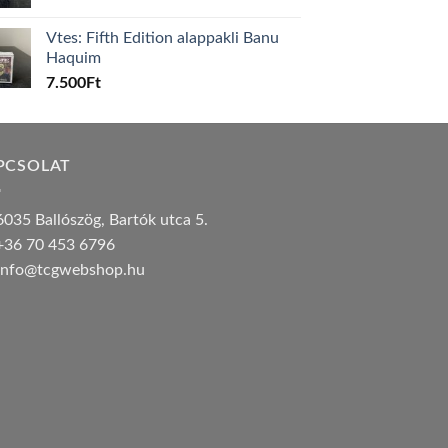
Vtes: Fifth Edition alappakli Banu
Haquim
7.500
Ft
PCSOLAT
035 Ballószög, Bartók utca 5.
36 70 453 6796
nfo@tcgwebshop.hu