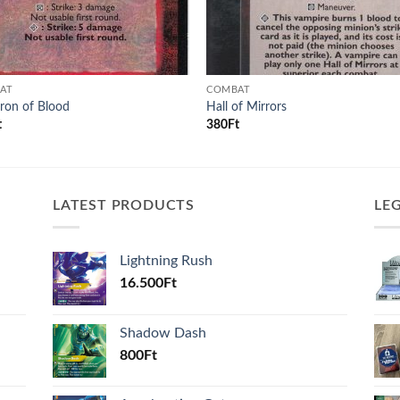
AT
COMBAT
ron of Blood
Hall of Mirrors
t
380
Ft
LATEST PRODUCTS
LE
Lightning Rush
16.500
Ft
Shadow Dash
800
Ft