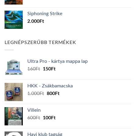
Siphoning Strike
2.000
Ft
LEGNÉPSZERŰBB TERMÉKEK
Ultra Pro - kártya mappa lap
Original
Current
160
Ft
150
Ft
price
price
was:
is:
HKK - Zsákbamacska
160Ft.
150Ft.
Original
Current
1.000
Ft
800
Ft
price
price
was:
is:
Villein
1.000Ft.
800Ft.
Original
Current
600
Ft
100
Ft
price
price
was:
is:
Havi klub tagság