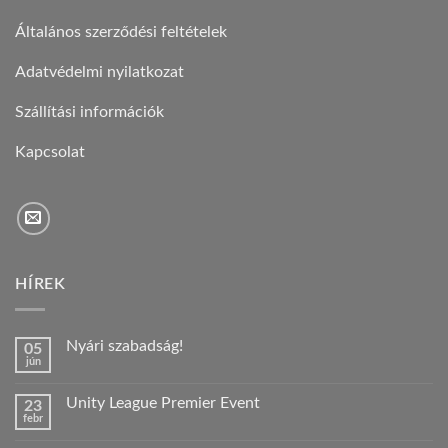
Általános szerződési feltételek
Adatvédelmi nyilatkozat
Szállítási információk
Kapcsolat
HÍREK
Nyári szabadság!
05
jún
Nincs
hozzászólás
a(z)
Unity League Premier Event
23
Nyári
febr
szabadság!
Nincs
bejegyzéshez
hozzászólás