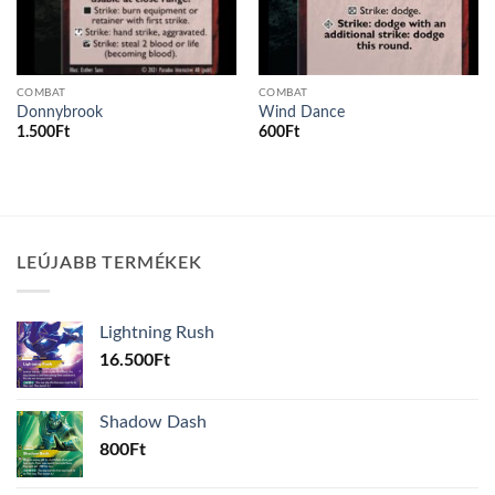
COMBAT
COMBAT
Donnybrook
Wind Dance
1.500
Ft
600
Ft
LEÚJABB TERMÉKEK
Lightning Rush
16.500
Ft
Shadow Dash
800
Ft