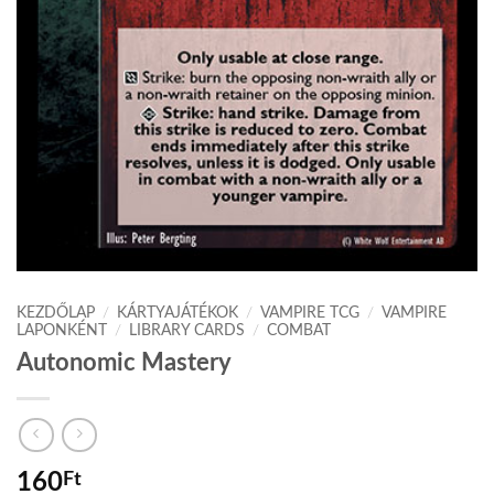
KEZDŐLAP
/
KÁRTYAJÁTÉKOK
/
VAMPIRE TCG
/
VAMPIRE
LAPONKÉNT
/
LIBRARY CARDS
/
COMBAT
Autonomic Mastery
160
Ft