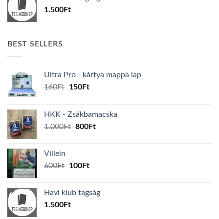
600Ft.
100Ft.
1.500
Ft
BEST SELLERS
Ultra Pro - kártya mappa lap
Original
Current
160
Ft
150
Ft
price
price
was:
is:
HKK - Zsákbamacska
160Ft.
150Ft.
Original
Current
1.000
Ft
800
Ft
price
price
was:
is:
Villein
1.000Ft.
800Ft.
Original
Current
600
Ft
100
Ft
price
price
was:
is:
Havi klub tagság
600Ft.
100Ft.
1.500
Ft