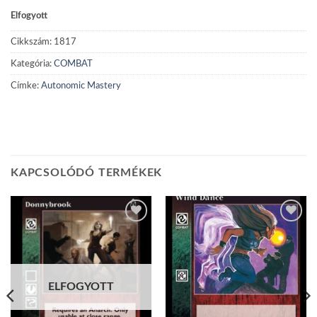
Elfogyott
Cikkszám:
1817
Kategória:
COMBAT
Címke:
Autonomic Mastery
KAPCSOLÓDÓ TERMÉKEK
Add to
Add to
wishlist
wishlist
ELFOGYOTT