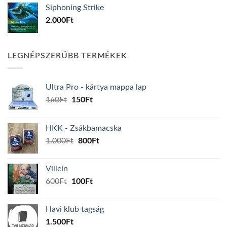
Siphoning Strike
2.000
Ft
LEGNÉPSZERŰBB TERMÉKEK
Ultra Pro - kártya mappa lap
Original
Current
160
Ft
150
Ft
price
price
was:
is:
HKK - Zsákbamacska
160Ft.
150Ft.
Original
Current
1.000
Ft
800
Ft
price
price
was:
is:
Villein
1.000Ft.
800Ft.
Original
Current
600
Ft
100
Ft
price
price
was:
is:
Havi klub tagság
600Ft.
100Ft.
1.500
Ft