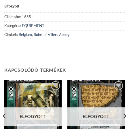
Elfogyott
Cikkszám:
1655
Kategória:
EQUIPMENT
Címkék:
Belgium
,
Ruins of Villers Abbey
KAPCSOLÓDÓ TERMÉKEK
Add to
Add to
wishlist
wishlist
ELFOGYOTT
ELFOGYOTT