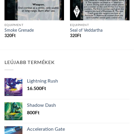
EQUIPMENT
EQUIPMENT
Smoke Grenade
Seal of Veddartha
320
Ft
320
Ft
LEÚJABB TERMÉKEK
Lightning Rush
16.500
Ft
Shadow Dash
800
Ft
Acceleration Gate