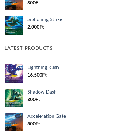
800
Ft
Siphoning Strike
2.000
Ft
LATEST PRODUCTS
Lightning Rush
16.500
Ft
Shadow Dash
800
Ft
Acceleration Gate
800
Ft