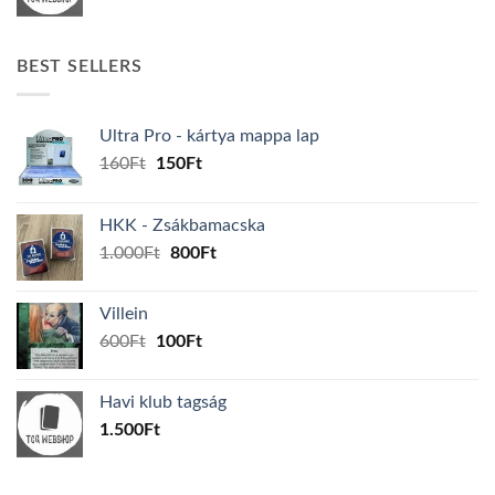
BEST SELLERS
Ultra Pro - kártya mappa lap
Original
Current
160
Ft
150
Ft
price
price
was:
is:
HKK - Zsákbamacska
160Ft.
150Ft.
Original
Current
1.000
Ft
800
Ft
price
price
was:
is:
Villein
1.000Ft.
800Ft.
Original
Current
600
Ft
100
Ft
price
price
was:
is:
Havi klub tagság
600Ft.
100Ft.
1.500
Ft