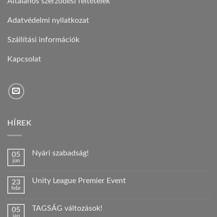
Általános szerződési feltételek
Adatvédelmi nyilatkozat
Szállítási információk
Kapcsolat
HÍREK
Nyári szabadság!
05
jún
Nincs
hozzászólás
a(z)
Unity League Premier Event
23
Nyári
febr
szabadság!
Nincs
bejegyzéshez
hozzászólás
a(z)
TAGSÁG változások!
05
Unity
jan
League