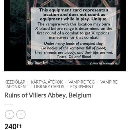
KEZDŐLAP
/
KÁRTYAJÁTÉKOK
/
VAMPIRE TCG
/
VAMPIRE
LAPONKÉNT
/
LIBRARY CARDS
/
EQUIPMENT
Ruins of Villers Abbey, Belgium
240
Ft