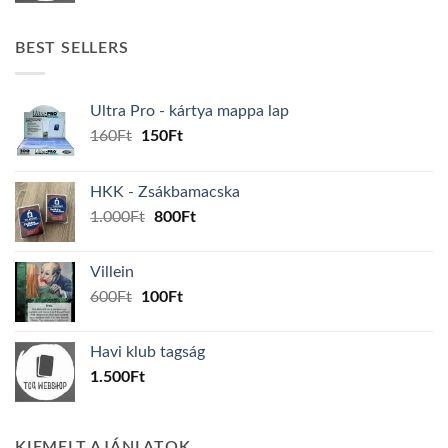
BEST SELLERS
Ultra Pro - kártya mappa lap
Original
Current
160
Ft
150
Ft
price
price
was:
is:
HKK - Zsákbamacska
160Ft.
150Ft.
Original
Current
1.000
Ft
800
Ft
price
price
was:
is:
Villein
1.000Ft.
800Ft.
Original
Current
600
Ft
100
Ft
price
price
was:
is:
Havi klub tagság
600Ft.
100Ft.
1.500
Ft
KIEMELT AJÁNLATOK