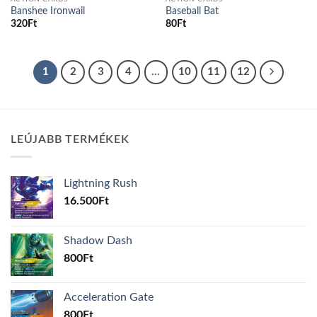
Banshee Ironwail
Baseball Bat
320
Ft
80
Ft
1
2
3
4
…
10
11
12
LEÚJABB TERMÉKEK
Lightning Rush
16.500
Ft
Shadow Dash
800
Ft
Acceleration Gate
800
Ft