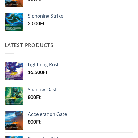
Siphoning Strike
2.000
Ft
LATEST PRODUCTS
Lightning Rush
16.500
Ft
Shadow Dash
800
Ft
Acceleration Gate
800
Ft