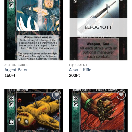
Add to
Add to
wishlist
wishlist
ELFOGYOTT
ACTION CARDS
EQUIPMENT
Argent Baton
Assault Rifle
160
Ft
200
Ft
Add to
Add to
wishlist
wishlist