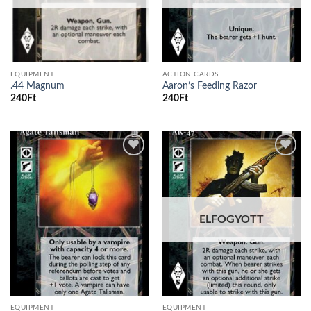
EQUIPMENT
ACTION CARDS
.44 Magnum
Aaron’s Feeding Razor
240
Ft
240
Ft
Add to
Add to
wishlist
wishlist
ELFOGYOTT
EQUIPMENT
EQUIPMENT