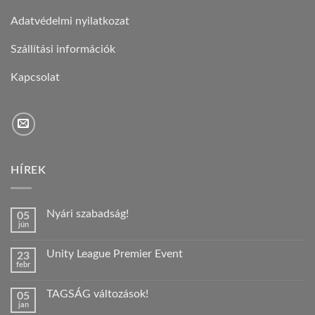
Adatvédelmi nyilatkozat
Szállítási információk
Kapcsolat
HÍREK
Nyári szabadság!
05
jún
Nincs
hozzászólás
a(z)
Unity League Premier Event
23
Nyári
febr
szabadság!
Nincs
bejegyzéshez
hozzászólás
a(z)
TAGSÁG változások!
05
Unity
jan
League
Nincs
Premier