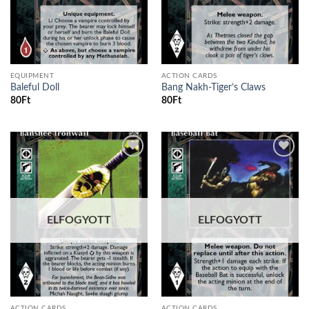
EQUIPMENT
ACTION CARDS
Baleful Doll
Bang Nakh-Tiger’s Claws
80
Ft
80
Ft
Add to
Add to
wishlist
wishlist
ELFOGYOTT
ELFOGYOTT
ACTION CARDS
ACTION CARDS