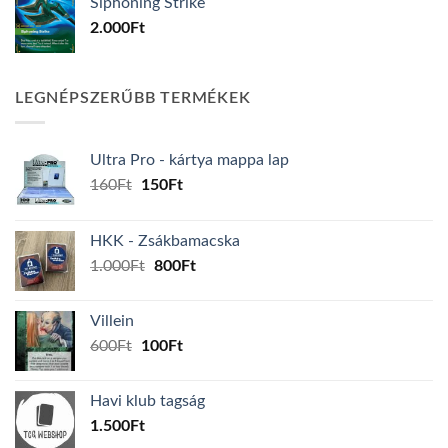
Siphoning Strike
2.000
Ft
LEGNÉPSZERŰBB TERMÉKEK
Ultra Pro - kártya mappa lap
Original
Current
160
Ft
150
Ft
price
price
was:
is:
HKK - Zsákbamacska
160Ft.
150Ft.
Original
Current
1.000
Ft
800
Ft
price
price
was:
is:
Villein
1.000Ft.
800Ft.
Original
Current
600
Ft
100
Ft
price
price
was:
is:
Havi klub tagság
600Ft.
100Ft.
1.500
Ft