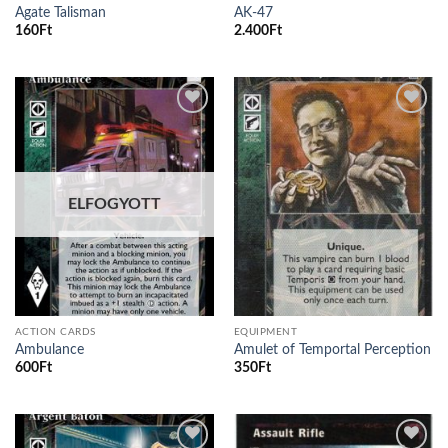
Agate Talisman
AK-47
160
Ft
2.400
Ft
Add to
Add to
wishlist
wishlist
ELFOGYOTT
ACTION CARDS
EQUIPMENT
Ambulance
Amulet of Temportal Perception
600
Ft
350
Ft