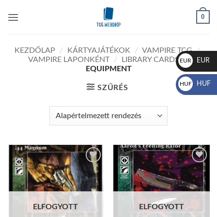
Skip
0
to
content
KEZDŐLAP
/
KÁRTYAJÁTÉKOK
/
VAMPIRE TCG
/
VAMPIRE LAPONKÉNT
/
LIBRARY CARDS
/
EUR
EUR
EQUIPMENT
€
HUF
HUF
SZŰRÉS
Ft
Add to
Add to
wishlist
wishlist
ELFOGYOTT
ELFOGYOTT