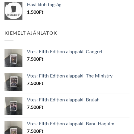
was:
is:
Havi klub tagság
600Ft.
100Ft.
1.500
Ft
KIEMELT AJÁNLATOK
Vtes: Fifth Edition alappakli Gangrel
7.500
Ft
Vtes: Fifth Edition alappakli The Ministry
7.500
Ft
Vtes: Fifth Edition alappakli Brujah
7.500
Ft
Vtes: Fifth Edition alappakli Banu Haquim
7.500
Ft