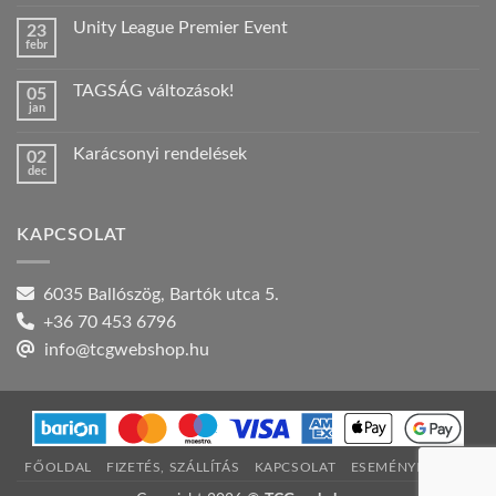
hozzászólás
a(z)
Unity League Premier Event
23
Nyári
febr
szabadság!
Nincs
bejegyzéshez
hozzászólás
a(z)
TAGSÁG változások!
05
Unity
jan
League
Nincs
Premier
hozzászólás
Event
a(z)
bejegyzéshez
Karácsonyi rendelések
02
TAGSÁG
dec
változások!
Nincs
bejegyzéshez
hozzászólás
a(z)
Karácsonyi
KAPCSOLAT
rendelések
bejegyzéshez
6035 Ballószög, Bartók utca 5.
+36 70 453 6796
info@tcgwebshop.hu
FŐOLDAL
FIZETÉS, SZÁLLÍTÁS
KAPCSOLAT
ESEMÉNYNAPTÁR