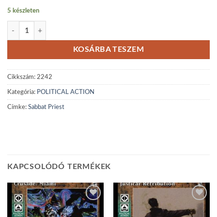
5 készleten
Sabbat Priest mennyiség
KOSÁRBA TESZEM
Cikkszám:
2242
Kategória:
POLITICAL ACTION
Címke:
Sabbat Priest
KAPCSOLÓDÓ TERMÉKEK
Add to
Add to
wishlist
wishlist