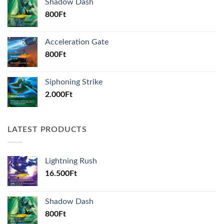
Shadow Dash
800
Ft
Acceleration Gate
800
Ft
Siphoning Strike
2.000
Ft
LATEST PRODUCTS
Lightning Rush
16.500
Ft
Shadow Dash
800
Ft