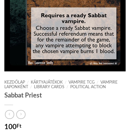
KEZDŐLAP
/
KÁRTYAJÁTÉKOK
/
VAMPIRE TCG
/
VAMPIRE
LAPONKÉNT
/
LIBRARY CARDS
/
POLITICAL ACTION
Sabbat Priest
100
Ft