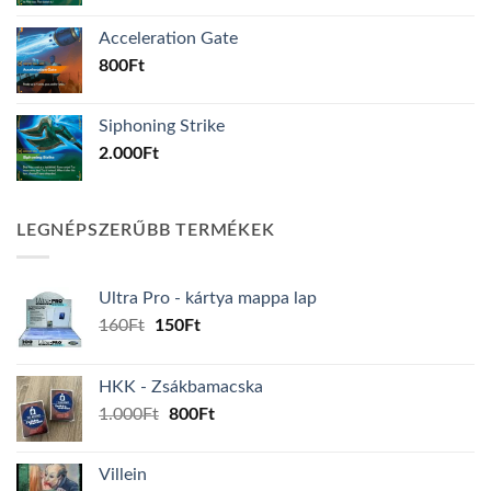
Acceleration Gate
800
Ft
Siphoning Strike
2.000
Ft
LEGNÉPSZERŰBB TERMÉKEK
Ultra Pro - kártya mappa lap
Original
Current
160
Ft
150
Ft
price
price
was:
is:
HKK - Zsákbamacska
160Ft.
150Ft.
Original
Current
1.000
Ft
800
Ft
price
price
was:
is:
Villein
1.000Ft.
800Ft.