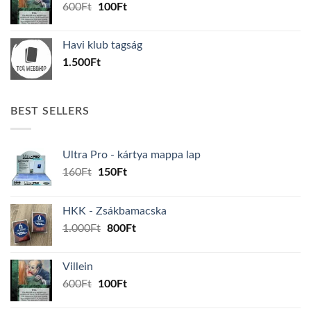
Original
Current
600
Ft
100
Ft
price
price
was:
is:
Havi klub tagság
600Ft.
100Ft.
1.500
Ft
BEST SELLERS
Ultra Pro - kártya mappa lap
Original
Current
160
Ft
150
Ft
price
price
was:
is:
HKK - Zsákbamacska
160Ft.
150Ft.
Original
Current
1.000
Ft
800
Ft
price
price
was:
is:
Villein
1.000Ft.
800Ft.
Original
Current
600
Ft
100
Ft
price
price