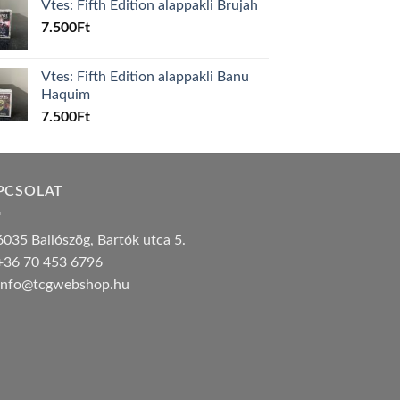
Vtes: Fifth Edition alappakli Brujah
7.500
Ft
Vtes: Fifth Edition alappakli Banu
Haquim
7.500
Ft
PCSOLAT
035 Ballószög, Bartók utca 5.
36 70 453 6796
nfo@tcgwebshop.hu