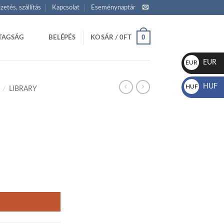
izetés, szállítás
Kapcsolat
Eseménynaptár
0
TAGSÁG
BELÉPÉS
KOSÁR /
0
FT
EUR
EUR
€
HUF
HUF
/
LIBRARY
Ft