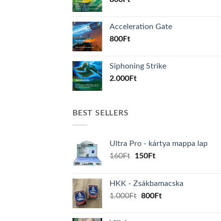
Acceleration Gate
800
Ft
Siphoning Strike
2.000
Ft
BEST SELLERS
Ultra Pro - kártya mappa lap
Original
Current
160
Ft
150
Ft
price
price
was:
is:
HKK - Zsákbamacska
160Ft.
150Ft.
Original
Current
1.000
Ft
800
Ft
price
price
was:
is: