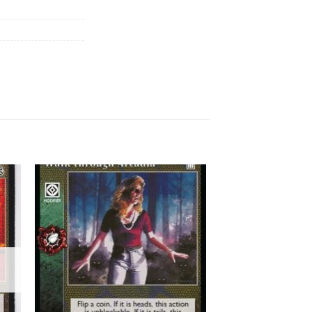
 to
Add to
list
wishlist