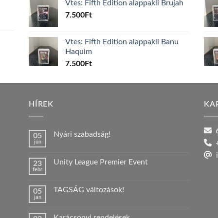
Vtes: Fifth Edition alappakli Brujah
7.500
Ft
Vtes: Fifth Edition alappakli Banu
Haquim
7.500
Ft
HÍREK
KA
6
Nyári szabadság!
05
jún
+
Nincs
hozzászólás
i
a(z)
Unity League Premier Event
23
Nyári
febr
szabadság!
Nincs
bejegyzéshez
hozzászólás
a(z)
TAGSÁG változások!
05
Unity
jan
League
Nincs
Premier
hozzászólás
Event
a(z)
bejegyzéshez
Karácsonyi rendelések