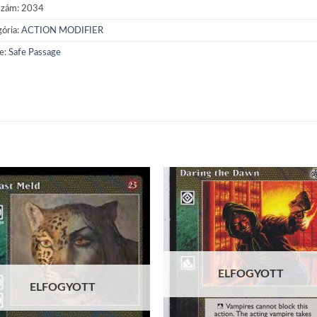
szám:
2034
ória:
ACTION MODIFIER
e:
Safe Passage
Add to
Add
wishlist
wish
ELFOGYOTT
ELFOGYOTT