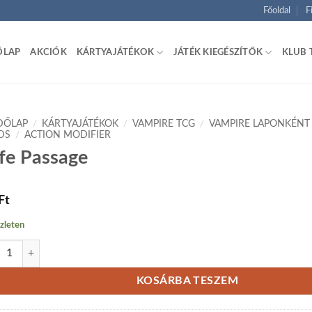
Főoldal
F
ŐLAP
AKCIÓK
KÁRTYAJÁTÉKOK
JÁTÉK KIEGÉSZÍTŐK
KLUB 
DŐLAP
/
KÁRTYAJÁTÉKOK
/
VAMPIRE TCG
/
VAMPIRE LAPONKÉNT
DS
/
ACTION MODIFIER
fe Passage
Ft
zleten
 Passage mennyiség
KOSÁRBA TESZEM