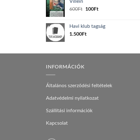
Villein
1.000Ft.
800Ft.
Original
Current
600
Ft
100
Ft
price
price
was:
is:
Havi klub tagság
600Ft.
100Ft.
1.500
Ft
INFORMÁCIÓK
Általános szerződési feltételek
Adatvédelmi nyilatkozat
Szállítási információk
Kapcsolat