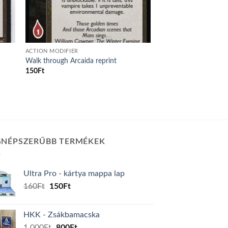
ACTION MODIFIER
Walk through Arcaida reprint
150
Ft
GNÉPSZERŰBB TERMÉKEK
Ultra Pro - kártya mappa lap
Original
Current
160
Ft
150
Ft
price
price
was:
is:
HKK - Zsákbamacska
160Ft.
150Ft.
Original
Current
1.000
Ft
800
Ft