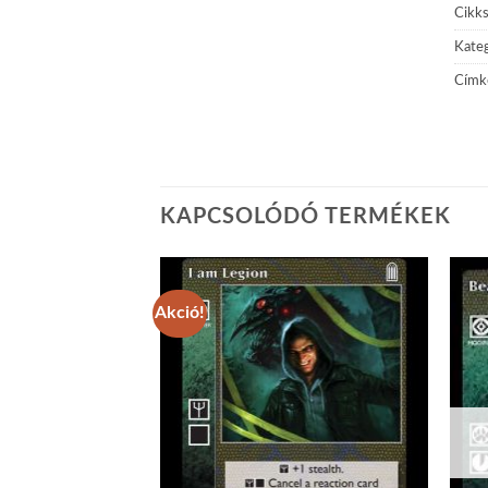
Cikk
Kateg
Címk
KAPCSOLÓDÓ TERMÉKEK
Akció!
Add to
Add to
wishlist
wishlist