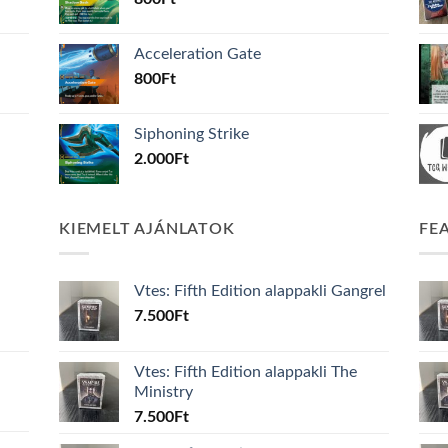
Acceleration Gate
800
Ft
Siphoning Strike
2.000
Ft
KIEMELT AJÁNLATOK
FE
Vtes: Fifth Edition alappakli Gangrel
7.500
Ft
Vtes: Fifth Edition alappakli The
Ministry
7.500
Ft