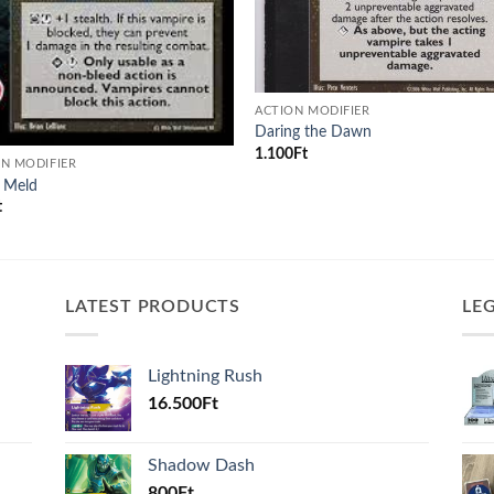
ACTION MODIFIER
Daring the Dawn
1.100
Ft
N MODIFIER
 Meld
t
LATEST PRODUCTS
LE
Lightning Rush
16.500
Ft
Shadow Dash
800
Ft