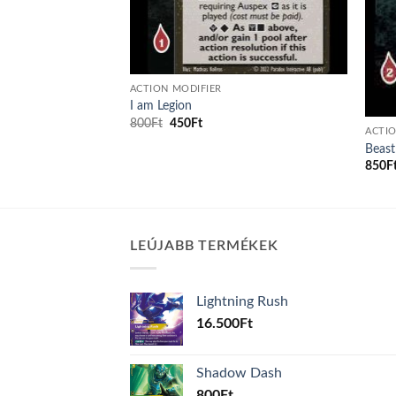
ACTION MODIFIER
I am Legion
Original
Current
800
Ft
450
Ft
ACTIO
price
price
was:
is:
Beast
800Ft.
450Ft.
850
F
LEÚJABB TERMÉKEK
Lightning Rush
16.500
Ft
Shadow Dash
800
Ft