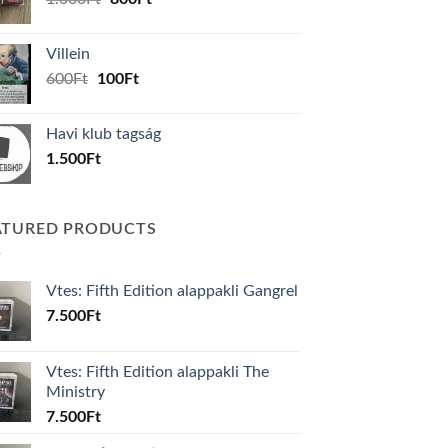
price
price
was:
is:
Villein
1.000Ft.
800Ft.
Original
Current
600
Ft
100
Ft
price
price
was:
is:
Havi klub tagság
600Ft.
100Ft.
1.500
Ft
ATURED PRODUCTS
Vtes: Fifth Edition alappakli Gangrel
7.500
Ft
Vtes: Fifth Edition alappakli The
Ministry
7.500
Ft