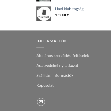
price
price
was:
is:
Havi klub tagság
600Ft.
100Ft.
1.500
Ft
INFORMÁCIÓK
Általános szerződési feltételek
Adatvédelmi nyilatkozat
Szállítási információk
Kapcsolat