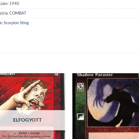
szám:
1940
ória:
COMBAT
e:
Scorpion Sting
Add to
Add
wishlist
wish
ELFOGYOTT