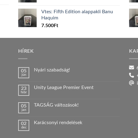
Vtes: Fifth Edition alappakli Banu
Haquim
7.500
Ft
HÍREK
KA
6
Nyári szabadság!
05
jún
+
Nincs
hozzászólás
i
a(z)
Unity League Premier Event
23
Nyári
febr
szabadság!
Nincs
bejegyzéshez
hozzászólás
a(z)
TAGSÁG változások!
05
Unity
jan
League
Nincs
Premier
hozzászólás
Event
a(z)
bejegyzéshez
Karácsonyi rendelések
02
TAGSÁG
dec
változások!
Nincs
bejegyzéshez
hozzászólás
a(z)