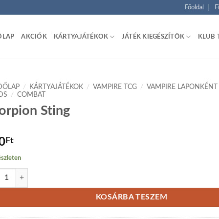
Főoldal
F
ŐLAP
AKCIÓK
KÁRTYAJÁTÉKOK
JÁTÉK KIEGÉSZÍTŐK
KLUB 
DŐLAP
/
KÁRTYAJÁTÉKOK
/
VAMPIRE TCG
/
VAMPIRE LAPONKÉNT
DS
/
COMBAT
orpion Sting
0
Ft
szleten
pion Sting mennyiség
KOSÁRBA TESZEM