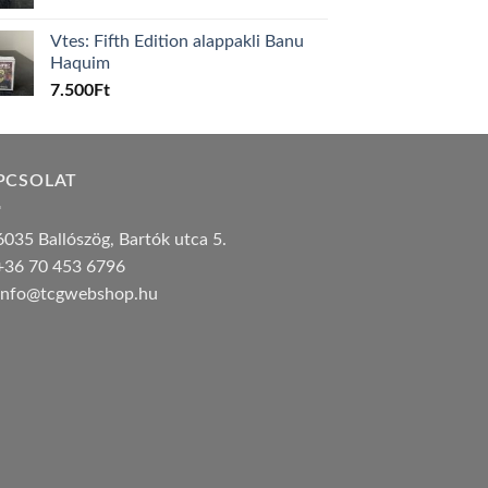
Vtes: Fifth Edition alappakli Banu
Haquim
7.500
Ft
PCSOLAT
035 Ballószög, Bartók utca 5.
36 70 453 6796
nfo@tcgwebshop.hu