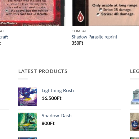
AT
COMBAT
craft
Shadow Parasite reprint
t
350
Ft
LATEST PRODUCTS
LE
Lightning Rush
16.500
Ft
Shadow Dash
800
Ft