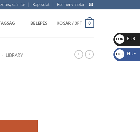
izetés, szállítás
Kapcsolat
Eseménynaptár
0
TAGSÁG
BELÉPÉS
KOSÁR /
0
FT
EUR
EUR
€
HUF
HUF
/
LIBRARY
Ft