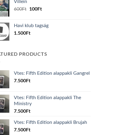
Villein
1.000Ft.
800Ft.
Original
Current
600
Ft
100
Ft
price
price
was:
is:
Havi klub tagság
600Ft.
100Ft.
1.500
Ft
ATURED PRODUCTS
Vtes: Fifth Edition alappakli Gangrel
7.500
Ft
Vtes: Fifth Edition alappakli The
Ministry
7.500
Ft
Vtes: Fifth Edition alappakli Brujah
7.500
Ft