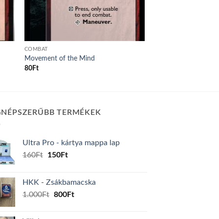
COMBAT
Movement of the Mind
80
Ft
GNÉPSZERŰBB TERMÉKEK
Ultra Pro - kártya mappa lap
Original
Current
160
Ft
150
Ft
price
price
was:
is:
HKK - Zsákbamacska
160Ft.
150Ft.
Original
Current
1.000
Ft
800
Ft
price
price
was:
is: