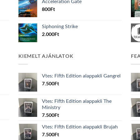
Acceleration Gate
800
Ft
Siphoning Strike
2.000
Ft
KIEMELT AJÁNLATOK
FE
Vtes: Fifth Edition alappakli Gangrel
7.500
Ft
Vtes: Fifth Edition alappakli The
Ministry
7.500
Ft
Vtes: Fifth Edition alappakli Brujah
7.500
Ft