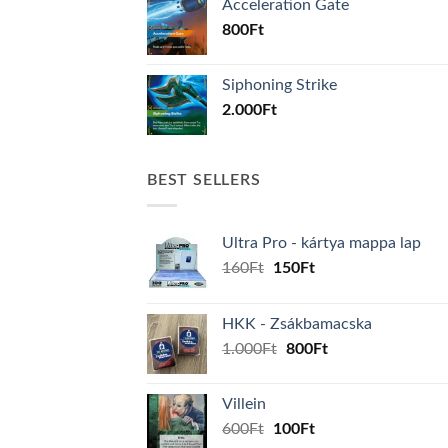
Acceleration Gate
800
Ft
Siphoning Strike
2.000
Ft
BEST SELLERS
Ultra Pro - kártya mappa lap
Original
Current
160
Ft
150
Ft
price
price
was:
is:
HKK - Zsákbamacska
160Ft.
150Ft.
Original
Current
1.000
Ft
800
Ft
price
price
was:
is:
Villein
1.000Ft.
800Ft.
Original
Current
600
Ft
100
Ft