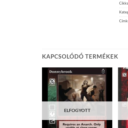
Cikk
Kateg
Címk
KAPCSOLÓDÓ TERMÉKEK
Add to
Add to
wishlist
wishlist
ELFOGYOTT