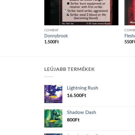
COMBAT
COMB
Donnybrook
Flesh
1.500
Ft
550
F
LEÚJABB TERMÉKEK
Lightning Rush
16.500
Ft
Shadow Dash
800
Ft