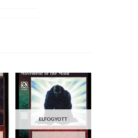
 to
Add to
list
wishlist
ELFOGYOTT