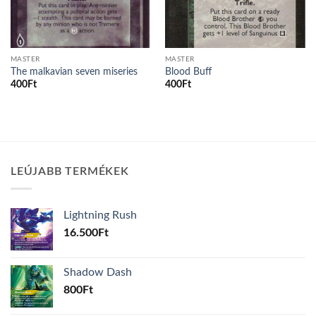
MASTER
MASTER
The malkavian seven miseries
Blood Buff
400
Ft
400
Ft
LEÚJABB TERMÉKEK
Lightning Rush
16.500
Ft
Shadow Dash
800
Ft