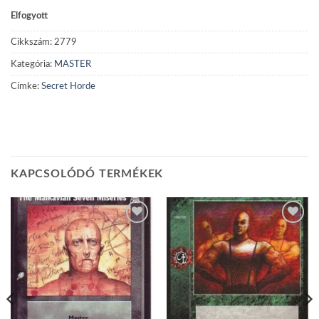
Elfogyott
Cikkszám:
2779
Kategória:
MASTER
Címke:
Secret Horde
KAPCSOLÓDÓ TERMÉKEK
Add to
Add to
wishlist
wishlist