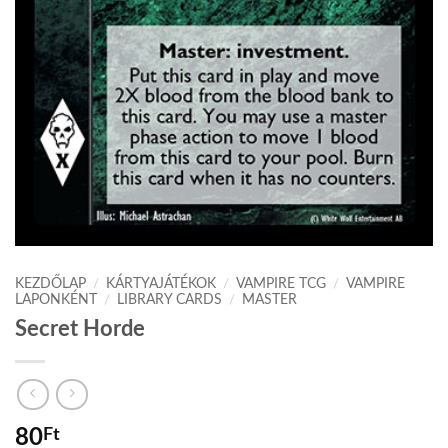
KEZDŐLAP
/
KÁRTYAJÁTÉKOK
/
VAMPIRE TCG
/
VAMPIRE
LAPONKÉNT
/
LIBRARY CARDS
/
MASTER
Secret Horde
80
Ft