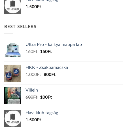
600Ft.
100Ft.
1.500
Ft
BEST SELLERS
Ultra Pro - kártya mappa lap
Original
Current
160
Ft
150
Ft
price
price
was:
is:
HKK - Zsákbamacska
160Ft.
150Ft.
Original
Current
1.000
Ft
800
Ft
price
price
was:
is:
Villein
1.000Ft.
800Ft.
Original
Current
600
Ft
100
Ft
price
price
was:
is:
Havi klub tagság
600Ft.
100Ft.
1.500
Ft