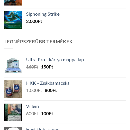
Siphoning Strike
2.000
Ft
LEGNÉPSZERŰBB TERMÉKEK
Ultra Pro - kártya mappa lap
Original
Current
160
Ft
150
Ft
price
price
was:
is:
HKK - Zsákbamacska
160Ft.
150Ft.
Original
Current
1.000
Ft
800
Ft
price
price
was:
is:
Villein
1.000Ft.
800Ft.
Original
Current
600
Ft
100
Ft
price
price
was:
is:
Havi klub tagság