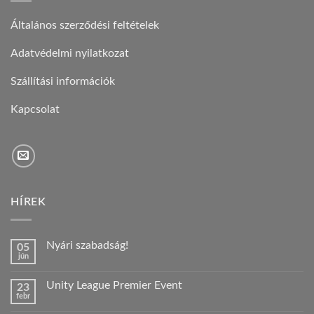
Általános szerződési feltételek
Adatvédelmi nyilatkozat
Szállítási információk
Kapcsolat
HÍREK
Nyári szabadság!
05
jún
Nincs
hozzászólás
a(z)
Unity League Premier Event
23
Nyári
febr
szabadság!
Nincs
bejegyzéshez
hozzászólás