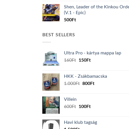
Shen, Leader of the Kinkou Ord
(V.1 - Epic)
500
Ft
BEST SELLERS
Ultra Pro - kártya mappa lap
Original
Current
160
Ft
150
Ft
price
price
was:
is:
HKK - Zsákbamacska
160Ft.
150Ft.
Original
Current
1.000
Ft
800
Ft
price
price
was:
is:
Villein
1.000Ft.
800Ft.
Original
Current
600
Ft
100
Ft
price
price
was:
is:
Havi klub tagság
600Ft.
100Ft.