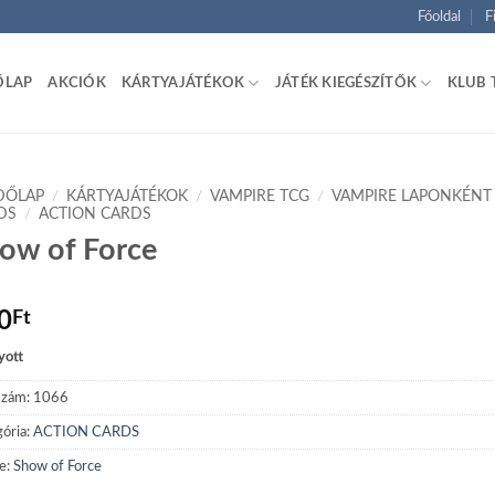
Főoldal
F
ŐLAP
AKCIÓK
KÁRTYAJÁTÉKOK
JÁTÉK KIEGÉSZÍTŐK
KLUB 
DŐLAP
/
KÁRTYAJÁTÉKOK
/
VAMPIRE TCG
/
VAMPIRE LAPONKÉNT
DS
/
ACTION CARDS
ow of Force
0
Ft
yott
szám:
1066
ória:
ACTION CARDS
e:
Show of Force