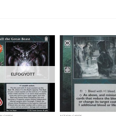
!
Add to
Add
wishlist
wish
ELFOGYOTT