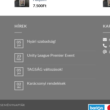
7.500
Ft
HÍREK
KA
6
Nyári szabadság!
05
jún
+
Nincs
hozzászólás
i
a(z)
Unity League Premier Event
23
Nyári
febr
szabadság!
Nincs
bejegyzéshez
hozzászólás
a(z)
TAGSÁG változások!
05
Unity
jan
League
Nincs
Premier
hozzászólás
Event
a(z)
bejegyzéshez
Karácsonyi rendelések
02
TAGSÁG
dec
változások!
Nincs
bejegyzéshez
hozzászólás
a(z)
Karácsonyi
rendelések
bejegyzéshez
ESEMÉNYNAPTÁR