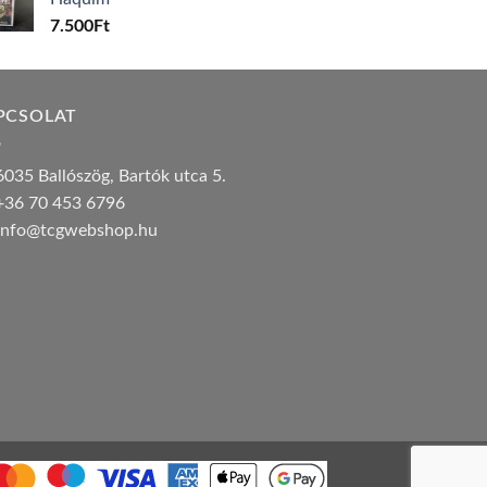
7.500
Ft
PCSOLAT
035 Ballószög, Bartók utca 5.
36 70 453 6796
nfo@tcgwebshop.hu