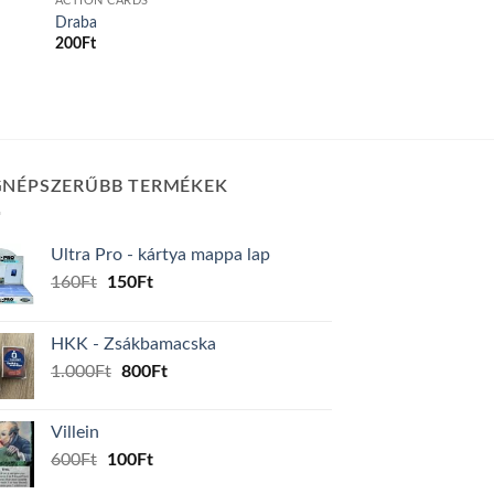
ACTION CARDS
Draba
200
Ft
GNÉPSZERŰBB TERMÉKEK
Ultra Pro - kártya mappa lap
Original
Current
160
Ft
150
Ft
price
price
was:
is:
HKK - Zsákbamacska
160Ft.
150Ft.
Original
Current
1.000
Ft
800
Ft
price
price
was:
is:
Villein
1.000Ft.
800Ft.
Original
Current
600
Ft
100
Ft
price
price