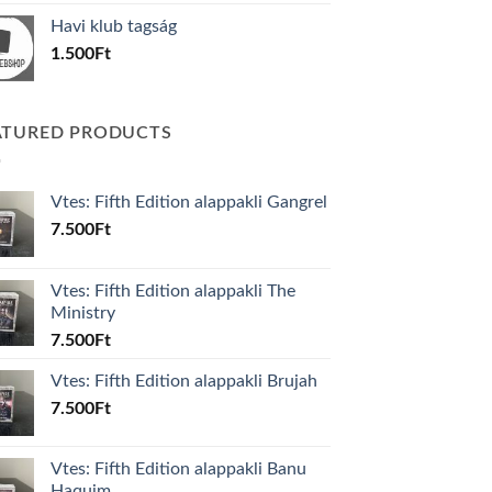
was:
is:
Havi klub tagság
600Ft.
100Ft.
1.500
Ft
ATURED PRODUCTS
Vtes: Fifth Edition alappakli Gangrel
7.500
Ft
Vtes: Fifth Edition alappakli The
Ministry
7.500
Ft
Vtes: Fifth Edition alappakli Brujah
7.500
Ft
Vtes: Fifth Edition alappakli Banu
Haquim