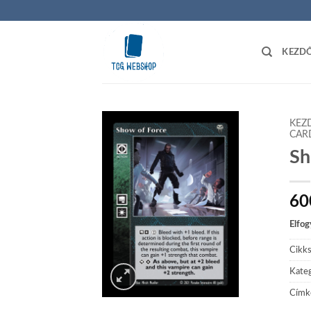
Skip
to
content
KEZD
KEZ
CAR
Sh
Add to
wishlist
60
Elfog
Cikk
Kateg
Címk