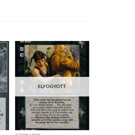
 to
Add to
list
wishlist
ELFOGYOTT