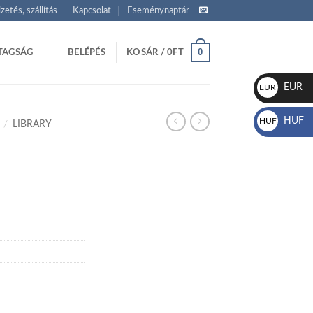
izetés, szállítás
Kapcsolat
Eseménynaptár
0
TAGSÁG
BELÉPÉS
KOSÁR /
0
FT
EUR
EUR
€
HUF
HUF
/
LIBRARY
Ft