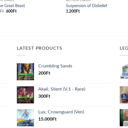
ON CARDS
ACTION CARDS
the Great Beast
Suspension of Disbelief
Original
Current
0
Ft
600
Ft
1.200
Ft
price
price
was:
is:
1.000Ft.
600Ft.
LATEST PRODUCTS
LE
Crumbling Sands
200
Ft
Akali, Silent (V.1 - Rare)
300
Ft
Lux, Crownguard (Ven)
15.000
Ft