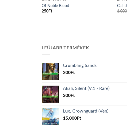
ACTION CARDS
ACTI
se
Of Noble Blood
Call 
250
Ft
1.00
LEÚJABB TERMÉKEK
Crumbling Sands
200
Ft
Akali, Silent (V.1 - Rare)
300
Ft
Lux, Crownguard (Ven)
15.000
Ft