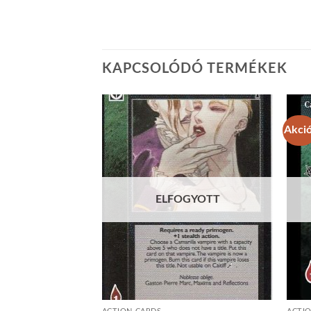
KAPCSOLÓDÓ TERMÉKEK
Akció
Add to
Add to
wishlist
wishlist
ELFOGYOTT