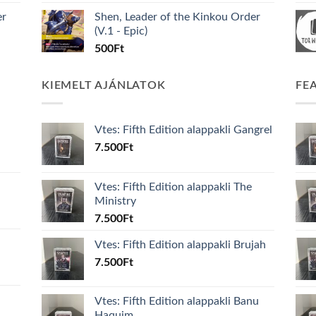
er
Shen, Leader of the Kinkou Order
(V.1 - Epic)
500
Ft
KIEMELT AJÁNLATOK
FE
Vtes: Fifth Edition alappakli Gangrel
7.500
Ft
Vtes: Fifth Edition alappakli The
Ministry
7.500
Ft
Vtes: Fifth Edition alappakli Brujah
7.500
Ft
Vtes: Fifth Edition alappakli Banu
Haquim