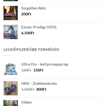
was:
is:
Forgotten Relic
200Ft.
16Ft.
200
Ft
Ezreal, Prodigy (VEN)
6.500
Ft
LEGNÉPSZERŰBB TERMÉKEK
Ultra Pro - kártya mappa lap
Original
Current
160
Ft
150
Ft
price
price
was:
is:
HKK - Zsákbamacska
160Ft.
150Ft.
Original
Current
1.000
Ft
800
Ft
price
price
was:
is:
Villein
1.000Ft.
800Ft.