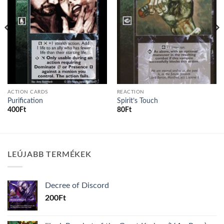
ACTION CARDS
REACTION
Purification
Spirit’s Touch
400
Ft
80
Ft
LEÚJABB TERMÉKEK
Decree of Discord
200
Ft