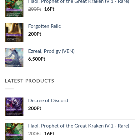
Illaoi, Prophet of the Great Kraken (V.1 - Rare)
Original
Current
200
Ft
16
Ft
price
price
was:
is:
Forgotten Relic
200Ft.
16Ft.
200
Ft
Ezreal, Prodigy (VEN)
6.500
Ft
LATEST PRODUCTS
Decree of Discord
200
Ft
Illaoi, Prophet of the Great Kraken (V.1 - Rare)
Original
Current
200
Ft
16
Ft
price
price