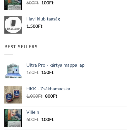
Original
Current
600
Ft
100
Ft
price
price
was:
is:
Havi klub tagság
600Ft.
100Ft.
1.500
Ft
BEST SELLERS
Ultra Pro - kártya mappa lap
Original
Current
160
Ft
150
Ft
price
price
was:
is:
HKK - Zsákbamacska
160Ft.
150Ft.
Original
Current
1.000
Ft
800
Ft
price
price
was:
is:
Villein
1.000Ft.
800Ft.
Original
Current
600
Ft
100
Ft
price
price