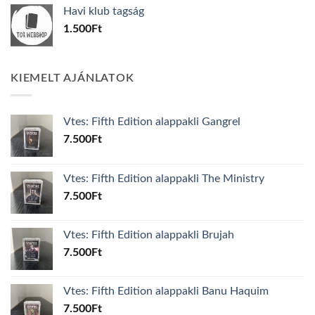
was:
is:
Havi klub tagság
600Ft.
100Ft.
1.500
Ft
KIEMELT AJÁNLATOK
Vtes: Fifth Edition alappakli Gangrel
7.500
Ft
Vtes: Fifth Edition alappakli The Ministry
7.500
Ft
Vtes: Fifth Edition alappakli Brujah
7.500
Ft
Vtes: Fifth Edition alappakli Banu Haquim
7.500
Ft