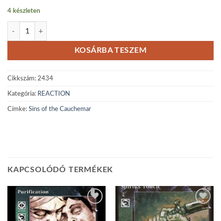
4 készleten
Sins of the Cauchemar mennyiség
KOSÁRBA TESZEM
Cikkszám:
2434
Kategória:
REACTION
Címke:
Sins of the Cauchemar
KAPCSOLÓDÓ TERMÉKEK
Add to
Add to
wishlist
wishlist