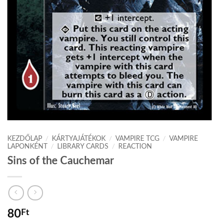
KEZDŐLAP
/
KÁRTYAJÁTÉKOK
/
VAMPIRE TCG
/
VAMPIRE
LAPONKÉNT
/
LIBRARY CARDS
/
REACTION
Sins of the Cauchemar
80
Ft