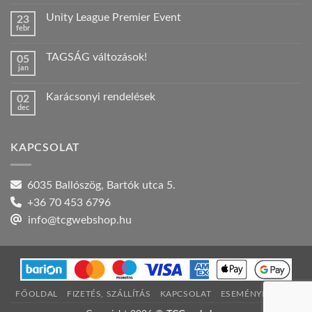
hozzászólás
a(z)
Unity League Premier Event
23
Nyári
febr
szabadság!
Nincs
bejegyzéshez
hozzászólás
a(z)
TAGSÁG változások!
05
Unity
jan
League
Nincs
Premier
hozzászólás
Event
a(z)
bejegyzéshez
Karácsonyi rendelések
02
TAGSÁG
dec
változások!
Nincs
bejegyzéshez
hozzászólás
a(z)
Karácsonyi
KAPCSOLAT
rendelések
bejegyzéshez
6035 Ballószög, Bartók utca 5.
+36 70 453 6796
info@tcgwebshop.hu
FŐOLDAL
FIZETÉS, SZÁLLÍTÁS
KAPCSOLAT
ESEMÉNYNAPTÁR