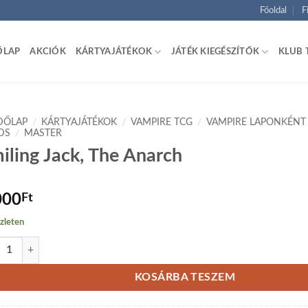
Főoldal
F
ŐLAP
AKCIÓK
KÁRTYAJÁTÉKOK
JÁTÉK KIEGÉSZÍTŐK
KLUB 
DŐLAP
/
KÁRTYAJÁTÉKOK
/
VAMPIRE TCG
/
VAMPIRE LAPONKÉNT
DS
/
MASTER
iling Jack, The Anarch
000
Ft
zleten
ing Jack, The Anarch mennyiség
KOSÁRBA TESZEM