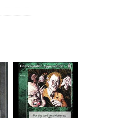
 to
Add to
list
wishlist