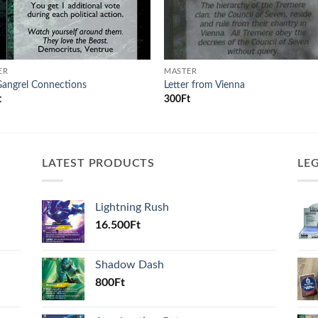
ER
MASTER
Gangrel Connections
Letter from Vienna
t
300
Ft
LATEST PRODUCTS
LE
Lightning Rush
16.500
Ft
Shadow Dash
800
Ft