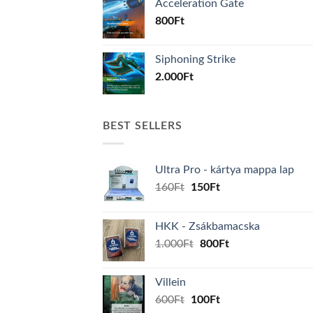
Acceleration Gate
800
Ft
Siphoning Strike
2.000
Ft
BEST SELLERS
Ultra Pro - kártya mappa lap
Original
Current
160
Ft
150
Ft
price
price
was:
is:
HKK - Zsákbamacska
160Ft.
150Ft.
Original
Current
1.000
Ft
800
Ft
price
price
was:
is:
Villein
1.000Ft.
800Ft.
Original
Current
600
Ft
100
Ft