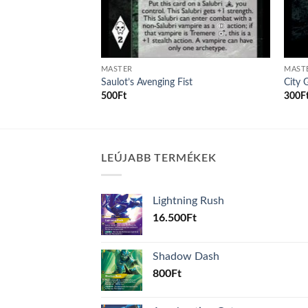
MASTER
MAST
Saulot’s Avenging Fist
City 
500
Ft
300
F
LEÚJABB TERMÉKEK
Lightning Rush
16.500
Ft
Shadow Dash
800
Ft