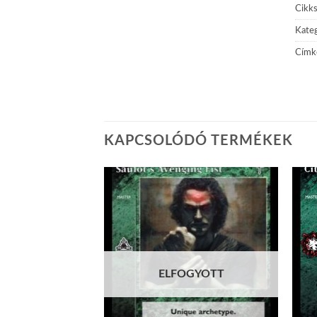
Cikk
Kateg
Címk
KAPCSOLÓDÓ TERMÉKEK
Add to
Add to
wishlist
wishlist
ELFOGYOTT