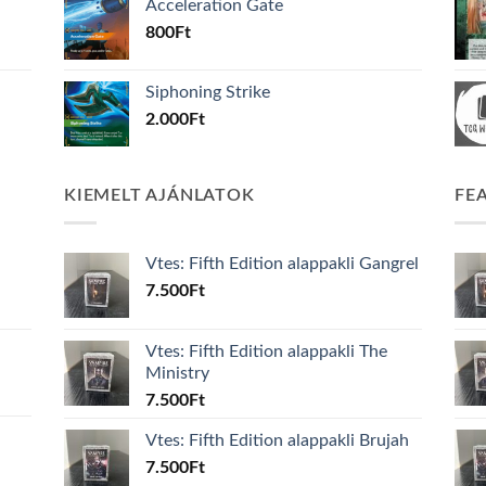
Acceleration Gate
800
Ft
Siphoning Strike
2.000
Ft
KIEMELT AJÁNLATOK
FE
Vtes: Fifth Edition alappakli Gangrel
7.500
Ft
Vtes: Fifth Edition alappakli The
Ministry
7.500
Ft
Vtes: Fifth Edition alappakli Brujah
7.500
Ft