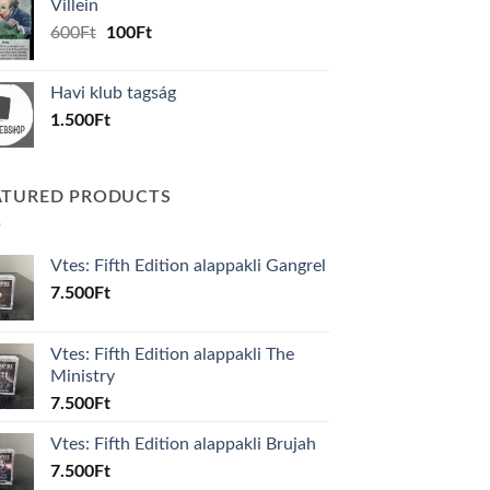
Villein
1.000Ft.
800Ft.
Original
Current
600
Ft
100
Ft
price
price
was:
is:
Havi klub tagság
600Ft.
100Ft.
1.500
Ft
ATURED PRODUCTS
Vtes: Fifth Edition alappakli Gangrel
7.500
Ft
Vtes: Fifth Edition alappakli The
Ministry
7.500
Ft
Vtes: Fifth Edition alappakli Brujah
7.500
Ft