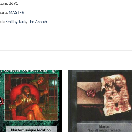
szám:
2691
ória:
MASTER
ék:
Smiling Jack
,
The Anarch
Add to
Add
wishlist
wish