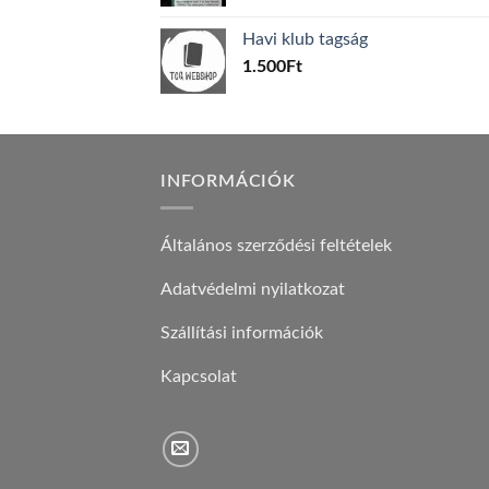
price
price
was:
is:
Havi klub tagság
600Ft.
100Ft.
1.500
Ft
INFORMÁCIÓK
Általános szerződési feltételek
Adatvédelmi nyilatkozat
Szállítási információk
Kapcsolat