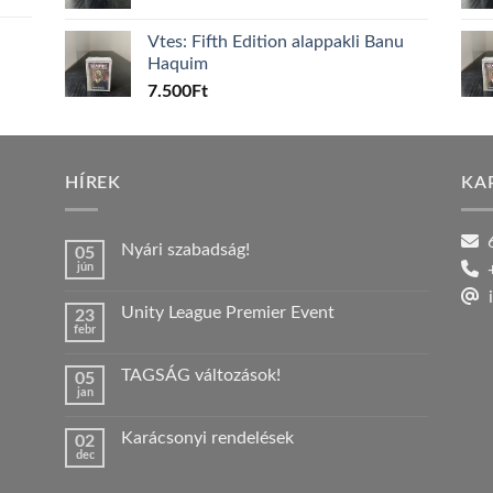
Vtes: Fifth Edition alappakli Banu
Haquim
7.500
Ft
HÍREK
KA
6
Nyári szabadság!
05
jún
+
Nincs
hozzászólás
i
a(z)
Unity League Premier Event
23
Nyári
febr
szabadság!
Nincs
bejegyzéshez
hozzászólás
a(z)
TAGSÁG változások!
05
Unity
jan
League
Nincs
Premier
hozzászólás
Event
a(z)
bejegyzéshez
Karácsonyi rendelések
02
TAGSÁG
dec
változások!
Nincs
bejegyzéshez
hozzászólás
a(z)