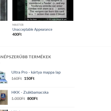
MASTER
Unacceptable Appearance
400
Ft
GNÉPSZERŰBB TERMÉKEK
Ultra Pro - kártya mappa lap
Original
Current
160
Ft
150
Ft
price
price
was:
is:
HKK - Zsákbamacska
160Ft.
150Ft.
Original
Current
1.000
Ft
800
Ft
price
price
was:
is: