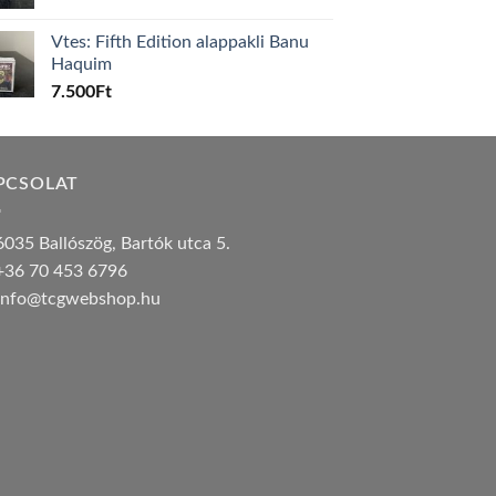
Vtes: Fifth Edition alappakli Banu
Haquim
7.500
Ft
PCSOLAT
035 Ballószög, Bartók utca 5.
36 70 453 6796
nfo@tcgwebshop.hu