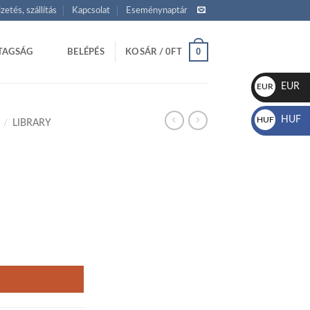
izetés, szállítás
Kapcsolat
Eseménynaptár
0
TAGSÁG
BELÉPÉS
KOSÁR /
0
FT
EUR
EUR
€
HUF
HUF
/
LIBRARY
Ft