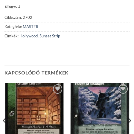
Elfogyott
Cikkszám:
2702
Kategória:
MASTER
Címkék:
Hollywood
,
Sunset Strip
KAPCSOLÓDÓ TERMÉKEK
Add to
Add to
wishlist
wishlist