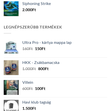
Siphoning Strike
2.000
Ft
LEGNÉPSZERŰBB TERMÉKEK
Ultra Pro - kártya mappa lap
Original
Current
160
Ft
150
Ft
price
price
was:
is:
HKK - Zsákbamacska
160Ft.
150Ft.
Original
Current
1.000
Ft
800
Ft
price
price
was:
is:
Villein
1.000Ft.
800Ft.
Original
Current
600
Ft
100
Ft
price
price
was:
is:
Havi klub tagság
600Ft.
100Ft.
1.500
Ft