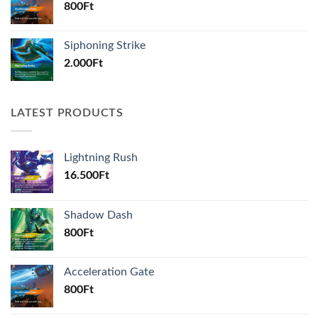
800
Ft
Siphoning Strike
2.000
Ft
LATEST PRODUCTS
Lightning Rush
16.500
Ft
Shadow Dash
800
Ft
Acceleration Gate
800
Ft