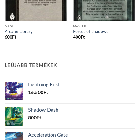
MASTER
MASTER
Arcane Library
Forest of shadows
600
Ft
400
Ft
LEÚJABB TERMÉKEK
Lightning Rush
16.500
Ft
Shadow Dash
800
Ft
Acceleration Gate