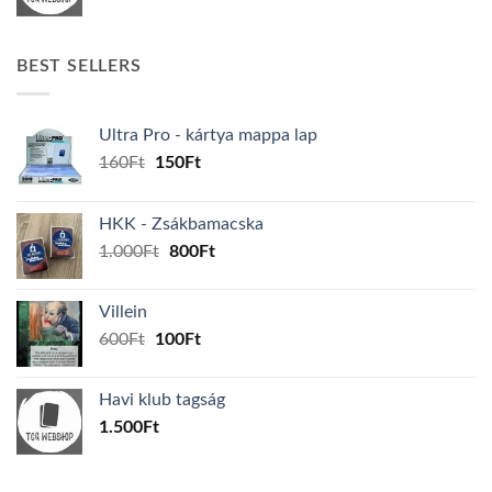
BEST SELLERS
Ultra Pro - kártya mappa lap
Original
Current
160
Ft
150
Ft
price
price
was:
is:
HKK - Zsákbamacska
160Ft.
150Ft.
Original
Current
1.000
Ft
800
Ft
price
price
was:
is:
Villein
1.000Ft.
800Ft.
Original
Current
600
Ft
100
Ft
price
price
was:
is:
Havi klub tagság
600Ft.
100Ft.
1.500
Ft