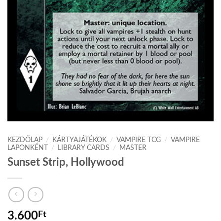
KEZDŐLAP
/
KÁRTYAJÁTÉKOK
/
VAMPIRE TCG
/
VAMPIRE
LAPONKÉNT
/
LIBRARY CARDS
/
MASTER
Sunset Strip, Hollywood
3.600
Ft