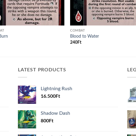
AT
COMBAT
Burn
Blood to Water
240
Ft
LATEST PRODUCTS
LE
Lightning Rush
16.500
Ft
Shadow Dash
800
Ft