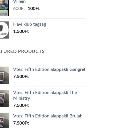
Villein
1.000Ft.
800Ft.
Original
Current
600
Ft
100
Ft
price
price
was:
is:
Havi klub tagság
600Ft.
100Ft.
1.500
Ft
ATURED PRODUCTS
Vtes: Fifth Edition alappakli Gangrel
7.500
Ft
Vtes: Fifth Edition alappakli The
Ministry
7.500
Ft
Vtes: Fifth Edition alappakli Brujah
7.500
Ft