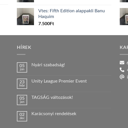
Vtes: Fifth Edition alappakli Banu
Haquim
7.500
Ft
HÍREK
KA
6
Nyári szabadság!
05
jún
+
Nincs
hozzászólás
i
a(z)
Unity League Premier Event
23
Nyári
febr
szabadság!
Nincs
bejegyzéshez
hozzászólás
a(z)
TAGSÁG változások!
05
Unity
jan
League
Nincs
Premier
hozzászólás
Event
a(z)
bejegyzéshez
Karácsonyi rendelések
02
TAGSÁG
dec
változások!
Nincs
bejegyzéshez
hozzászólás
a(z)