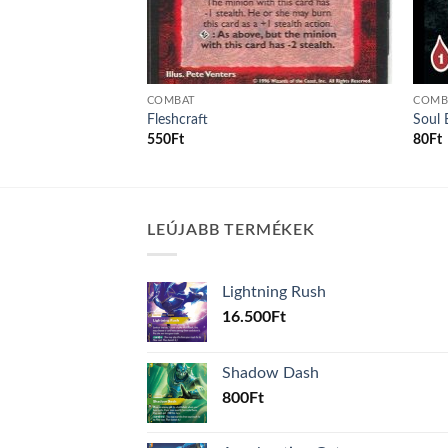
COMBAT
COMB
l
Fleshcraft
Soul 
550
Ft
80
Ft
LEÚJABB TERMÉKEK
Lightning Rush
16.500
Ft
Shadow Dash
800
Ft