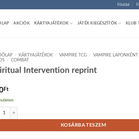
Főoldal
F
ŐLAP
AKCIÓK
KÁRTYAJÁTÉKOK
JÁTÉK KIEGÉSZÍTŐK
KLUB 
DŐLAP
/
KÁRTYAJÁTÉKOK
/
VAMPIRE TCG
/
VAMPIRE LAPONKÉNT
DS
/
COMBAT
iritual Intervention reprint
0
Ft
szleten
tual Intervention reprint mennyiség
KOSÁRBA TESZEM