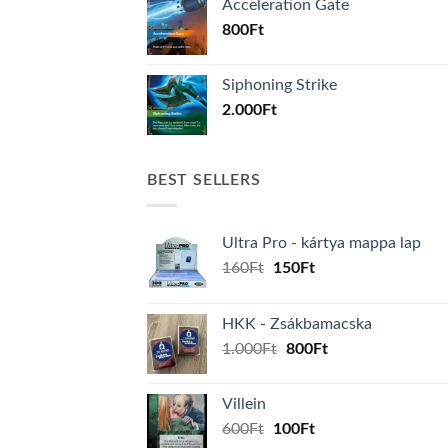
Acceleration Gate
800
Ft
Siphoning Strike
2.000
Ft
BEST SELLERS
Ultra Pro - kártya mappa lap
Original
Current
160
Ft
150
Ft
price
price
was:
is:
HKK - Zsákbamacska
160Ft.
150Ft.
Original
Current
1.000
Ft
800
Ft
price
price
was:
is:
Villein
1.000Ft.
800Ft.
Original
Current
600
Ft
100
Ft