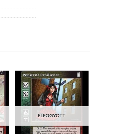
 to
Add to
list
wishlist
ELFOGYOTT