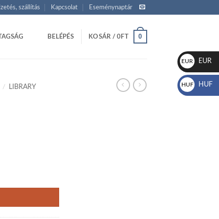
izetés, szállítás
Kapcsolat
Eseménynaptár
0
TAGSÁG
BELÉPÉS
KOSÁR /
0
FT
EUR
EUR
€
HUF
HUF
/
LIBRARY
Ft