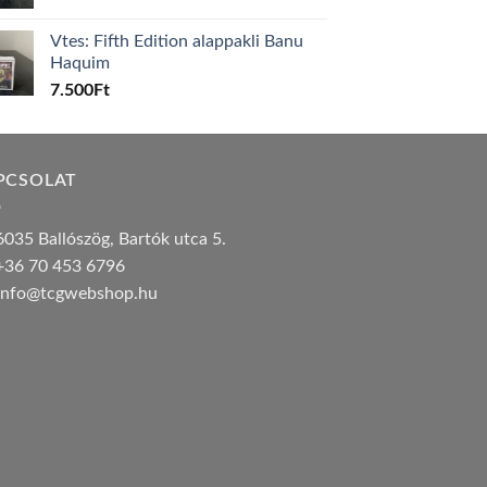
Vtes: Fifth Edition alappakli Banu
Haquim
7.500
Ft
PCSOLAT
035 Ballószög, Bartók utca 5.
36 70 453 6796
nfo@tcgwebshop.hu