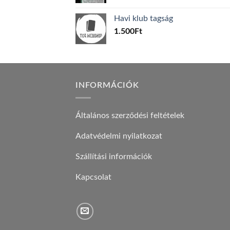
price
price
was:
is:
Havi klub tagság
600Ft.
100Ft.
1.500
Ft
INFORMÁCIÓK
Általános szerződési feltételek
Adatvédelmi nyilatkozat
Szállítási információk
Kapcsolat