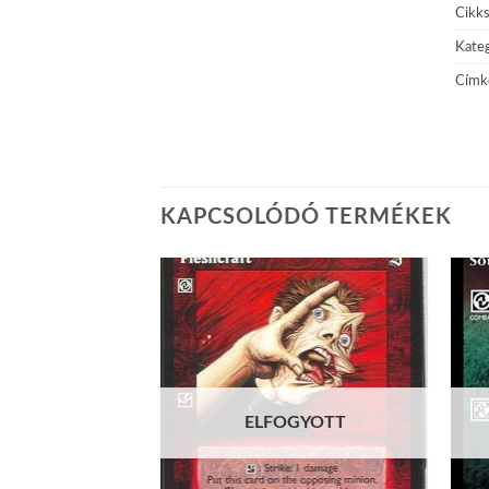
Cikk
Kateg
Címk
KAPCSOLÓDÓ TERMÉKEK
Add to
Add to
wishlist
wishlist
ELFOGYOTT