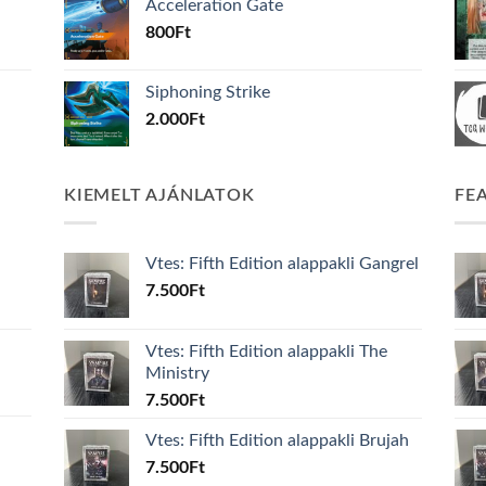
Acceleration Gate
800
Ft
Siphoning Strike
2.000
Ft
KIEMELT AJÁNLATOK
FE
Vtes: Fifth Edition alappakli Gangrel
7.500
Ft
Vtes: Fifth Edition alappakli The
Ministry
7.500
Ft
Vtes: Fifth Edition alappakli Brujah
7.500
Ft