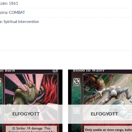
szám:
1861
ória:
COMBAT
e:
Spiritual Intervention
Add to
Add
wishlist
wish
ELFOGYOTT
ELFOGYOTT