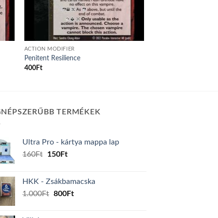
ACTION MODIFIER
Penitent Resilience
400
Ft
GNÉPSZERŰBB TERMÉKEK
Ultra Pro - kártya mappa lap
Original
Current
160
Ft
150
Ft
price
price
was:
is:
HKK - Zsákbamacska
160Ft.
150Ft.
Original
Current
1.000
Ft
800
Ft
price
price
was:
is: