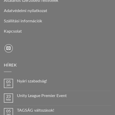
Általános szerződési feltételek
Adatvédelmi nyilatkozat
Szállítási információk
Kapcsolat
HÍREK
Nyári szabadság!
05
jún
Nincs
hozzászólás
a(z)
Unity League Premier Event
23
Nyári
febr
szabadság!
Nincs
bejegyzéshez
hozzászólás
a(z)
TAGSÁG változások!
05
Unity
jan
League