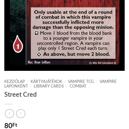
KEZDŐLAP
/
KÁRTYAJÁTÉKOK
/
VAMPIRE TCG
/
VAMPIRE
LAPONKÉNT
/
LIBRARY CARDS
/
COMBAT
Street Cred
80
Ft