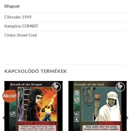
Elfogyott
Cikkszám:
1969
Kategória:
COMBAT
Címke:
Street Cred
KAPCSOLÓDÓ TERMÉKEK
Akció!
Add to
Add to
wishlist
wishlist