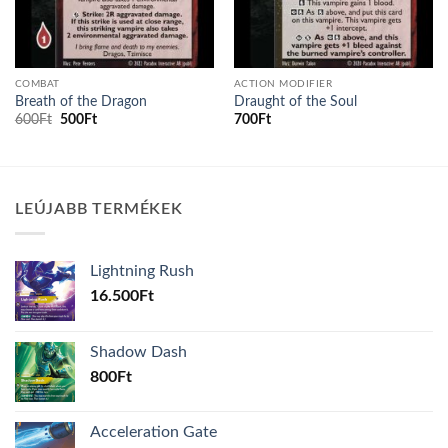
COMBAT
ACTION MODIFIER
Breath of the Dragon
Draught of the Soul
Original
Current
600
Ft
500
Ft
700
Ft
price
price
was:
is:
600Ft.
500Ft.
LEÚJABB TERMÉKEK
Lightning Rush
16.500
Ft
Shadow Dash
800
Ft
Acceleration Gate