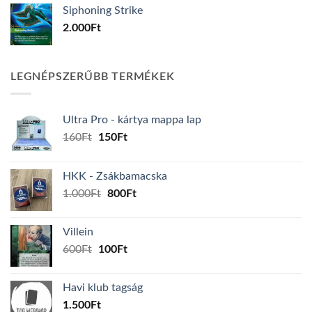
Siphoning Strike
2.000
Ft
LEGNÉPSZERŰBB TERMÉKEK
Ultra Pro - kártya mappa lap
Original
Current
160
Ft
150
Ft
price
price
was:
is:
HKK - Zsákbamacska
160Ft.
150Ft.
Original
Current
1.000
Ft
800
Ft
price
price
was:
is:
Villein
1.000Ft.
800Ft.
Original
Current
600
Ft
100
Ft
price
price
was:
is:
Havi klub tagság
600Ft.
100Ft.
1.500
Ft