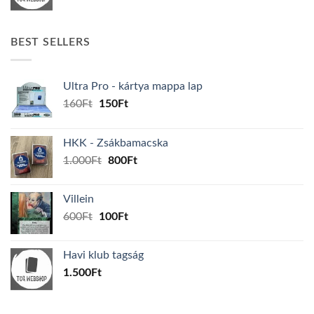
BEST SELLERS
Ultra Pro - kártya mappa lap
Original
Current
160
Ft
150
Ft
price
price
was:
is:
HKK - Zsákbamacska
160Ft.
150Ft.
Original
Current
1.000
Ft
800
Ft
price
price
was:
is:
Villein
1.000Ft.
800Ft.
Original
Current
600
Ft
100
Ft
price
price
was:
is:
Havi klub tagság
600Ft.
100Ft.
1.500
Ft