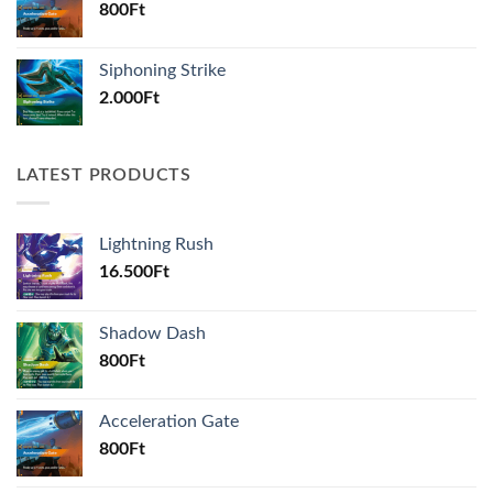
800
Ft
Siphoning Strike
2.000
Ft
LATEST PRODUCTS
Lightning Rush
16.500
Ft
Shadow Dash
800
Ft
Acceleration Gate
800
Ft