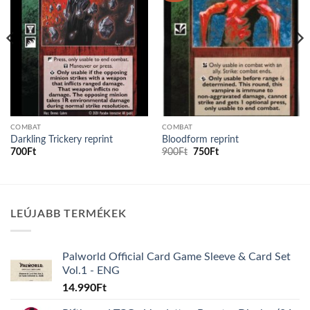
COMBAT
COMBAT
Darkling Trickery reprint
Bloodform reprint
Original
Current
700
Ft
900
Ft
750
Ft
price
price
was:
is:
900Ft.
750Ft.
LEÚJABB TERMÉKEK
Palworld Official Card Game Sleeve & Card Set
Vol.1 - ENG
14.990
Ft