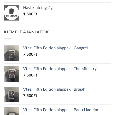
was:
is:
Havi klub tagság
600Ft.
100Ft.
1.500
Ft
KIEMELT AJÁNLATOK
Vtes: Fifth Edition alappakli Gangrel
7.500
Ft
Vtes: Fifth Edition alappakli The Ministry
7.500
Ft
Vtes: Fifth Edition alappakli Brujah
7.500
Ft
Vtes: Fifth Edition alappakli Banu Haquim