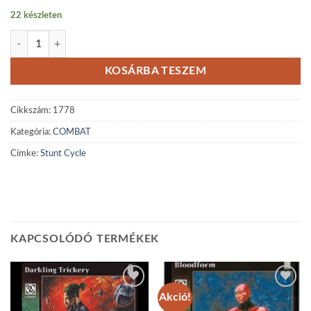
22 készleten
Stunt Cycle mennyiség
KOSÁRBA TESZEM
Cikkszám:
1778
Kategória:
COMBAT
Címke:
Stunt Cycle
KAPCSOLÓDÓ TERMÉKEK
Akció!
Add to
Add to
wishlist
wishlist