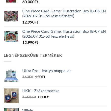
60.000
Ft
One Piece Card Game: Illustration Box IB-08 EN
(2026.07.31.-től lesz elérhető)
12.990
Ft
One Piece Card Game: Illustration Box IB-07 EN
(2026.07.31.-től lesz elérhető)
12.990
Ft
LEGNÉPSZERŰBB TERMÉKEK
Ultra Pro - kártya mappa lap
Original
Current
160
Ft
150
Ft
price
price
was:
is:
HKK - Zsákbamacska
160Ft.
150Ft.
Original
Current
1.000
Ft
800
Ft
price
price
was:
is:
Villein