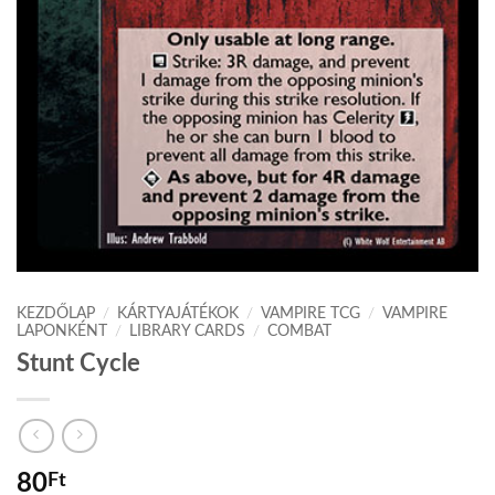
KEZDŐLAP
/
KÁRTYAJÁTÉKOK
/
VAMPIRE TCG
/
VAMPIRE
LAPONKÉNT
/
LIBRARY CARDS
/
COMBAT
Stunt Cycle
80
Ft