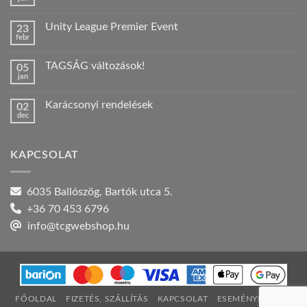
Nincs
hozzászólás
a(z)
Unity League Premier Event
23
Nyári
febr
szabadság!
Nincs
bejegyzéshez
hozzászólás
a(z)
TAGSÁG változások!
05
Unity
jan
League
Nincs
Premier
hozzászólás
Event
a(z)
bejegyzéshez
Karácsonyi rendelések
02
TAGSÁG
dec
változások!
Nincs
bejegyzéshez
hozzászólás
a(z)
Karácsonyi
KAPCSOLAT
rendelések
bejegyzéshez
6035 Ballószög, Bartók utca 5.
+36 70 453 6796
info@tcgwebshop.hu
FŐOLDAL
FIZETÉS, SZÁLLÍTÁS
KAPCSOLAT
ESEMÉNYNAPTÁR