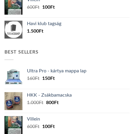
1.000Ft.
800Ft.
Original
Current
600
Ft
100
Ft
price
price
was:
is:
Havi klub tagság
600Ft.
100Ft.
1.500
Ft
BEST SELLERS
Ultra Pro - kártya mappa lap
Original
Current
160
Ft
150
Ft
price
price
was:
is:
HKK - Zsákbamacska
160Ft.
150Ft.
Original
Current
1.000
Ft
800
Ft
price
price
was:
is:
Villein
1.000Ft.
800Ft.
Original
Current
600
Ft
100
Ft
price
price