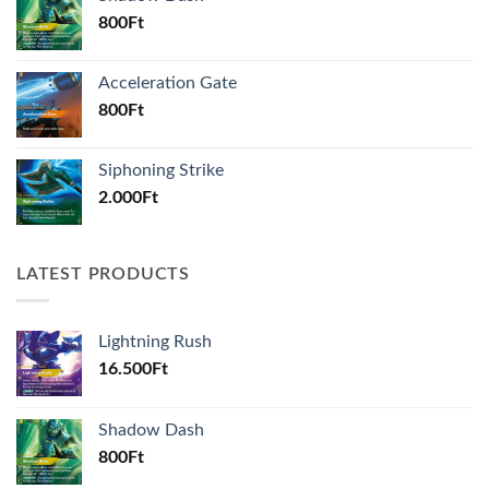
800
Ft
Acceleration Gate
800
Ft
Siphoning Strike
2.000
Ft
LATEST PRODUCTS
Lightning Rush
16.500
Ft
Shadow Dash
800
Ft