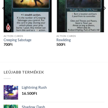
ACTION CARDS
ACTION CARDS
Creeping Sabotage
Rewilding
700
Ft
500
Ft
LEÚJABB TERMÉKEK
Lightning Rush
16.500
Ft
Shadow Dash