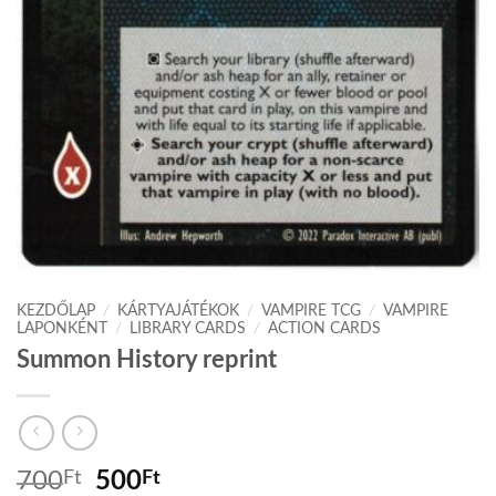
KEZDŐLAP
/
KÁRTYAJÁTÉKOK
/
VAMPIRE TCG
/
VAMPIRE
LAPONKÉNT
/
LIBRARY CARDS
/
ACTION CARDS
Summon History reprint
Original
Current
700
Ft
500
Ft