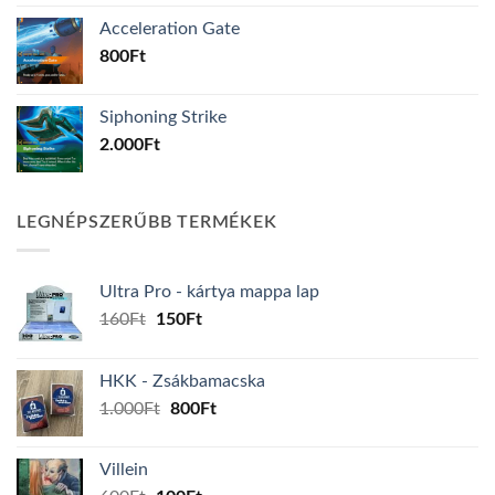
Acceleration Gate
800
Ft
Siphoning Strike
2.000
Ft
LEGNÉPSZERŰBB TERMÉKEK
Ultra Pro - kártya mappa lap
Original
Current
160
Ft
150
Ft
price
price
was:
is:
HKK - Zsákbamacska
160Ft.
150Ft.
Original
Current
1.000
Ft
800
Ft
price
price
was:
is:
Villein
1.000Ft.
800Ft.