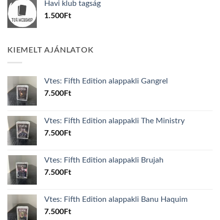
Havi klub tagság
600Ft.
100Ft.
1.500
Ft
KIEMELT AJÁNLATOK
Vtes: Fifth Edition alappakli Gangrel
7.500
Ft
Vtes: Fifth Edition alappakli The Ministry
7.500
Ft
Vtes: Fifth Edition alappakli Brujah
7.500
Ft
Vtes: Fifth Edition alappakli Banu Haquim
7.500
Ft