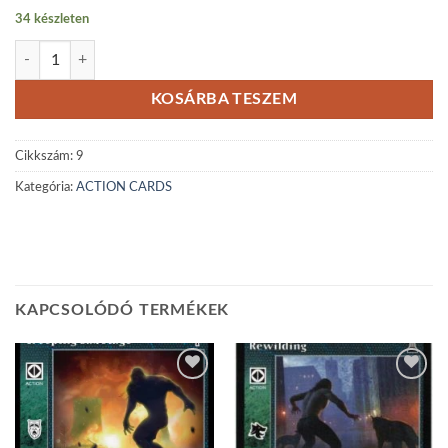
price
price
34 készleten
was:
is:
Summon History reprint mennyiség
700Ft.
500Ft.
KOSÁRBA TESZEM
Cikkszám:
9
Kategória:
ACTION CARDS
KAPCSOLÓDÓ TERMÉKEK
Add to
Add to
wishlist
wishlist