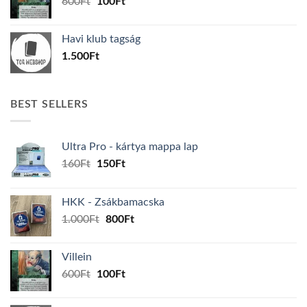
Original
Current
600
Ft
100
Ft
price
price
was:
is:
Havi klub tagság
600Ft.
100Ft.
1.500
Ft
BEST SELLERS
Ultra Pro - kártya mappa lap
Original
Current
160
Ft
150
Ft
price
price
was:
is:
HKK - Zsákbamacska
160Ft.
150Ft.
Original
Current
1.000
Ft
800
Ft
price
price
was:
is:
Villein
1.000Ft.
800Ft.
Original
Current
600
Ft
100
Ft
price
price
was:
is: