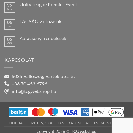
a(z)
Unity League Premier Event
23
Nyári
febr
szabadság!
Nincs
bejegyzéshez
hozzászólás
a(z)
TAGSÁG változások!
05
Unity
jan
League
Nincs
Premier
hozzászólás
Event
a(z)
bejegyzéshez
Karácsonyi rendelések
02
TAGSÁG
dec
változások!
Nincs
bejegyzéshez
hozzászólás
a(z)
Karácsonyi
KAPCSOLAT
rendelések
bejegyzéshez
6035 Ballószög, Bartók utca 5.
+36 70 453 6796
info@tcgwebshop.hu
FŐOLDAL
FIZETÉS, SZÁLLÍTÁS
KAPCSOLAT
ESEMÉNYNAPTÁR
Copyright 2026 ©
TCG webshop