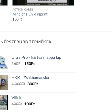
ACTION CARDS
Mind of a Child reprint
150
Ft
GNÉPSZERŰBB TERMÉKEK
Ultra Pro - kártya mappa lap
Original
Current
160
Ft
150
Ft
price
price
was:
is:
HKK - Zsákbamacska
160Ft.
150Ft.
Original
Current
1.000
Ft
800
Ft
price
price
was:
is:
Villein
1.000Ft.
800Ft.
Original
Current
600
Ft
100
Ft
price
price