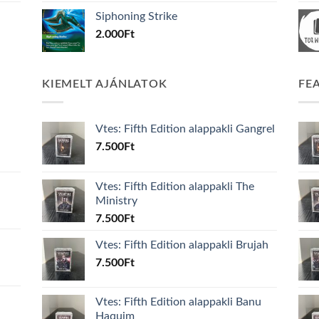
Siphoning Strike
2.000
Ft
KIEMELT AJÁNLATOK
FE
Vtes: Fifth Edition alappakli Gangrel
7.500
Ft
Vtes: Fifth Edition alappakli The
Ministry
7.500
Ft
Vtes: Fifth Edition alappakli Brujah
7.500
Ft
Vtes: Fifth Edition alappakli Banu
Haquim