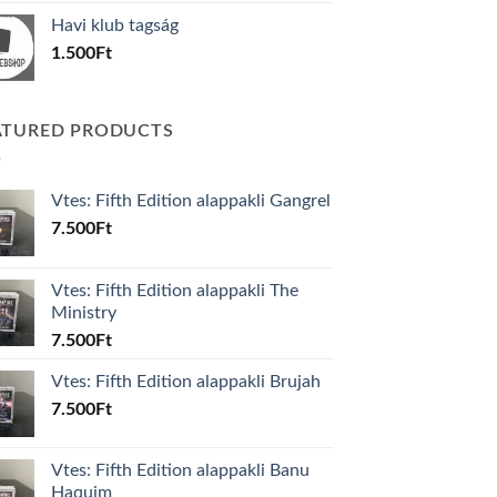
was:
is:
Havi klub tagság
600Ft.
100Ft.
1.500
Ft
ATURED PRODUCTS
Vtes: Fifth Edition alappakli Gangrel
7.500
Ft
Vtes: Fifth Edition alappakli The
Ministry
7.500
Ft
Vtes: Fifth Edition alappakli Brujah
7.500
Ft
Vtes: Fifth Edition alappakli Banu
Haquim