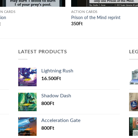
ON CARDS
ACTION CARDS
sion
Prison of the Mind reprint
t
350
Ft
LATEST PRODUCTS
LE
Lightning Rush
16.500
Ft
Shadow Dash
800
Ft
Acceleration Gate
800
Ft