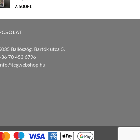
7.500
Ft
PCSOLAT
035 Ballószög, Bartók utca 5.
36 70 453 6796
nfo@tcgwebshop.hu