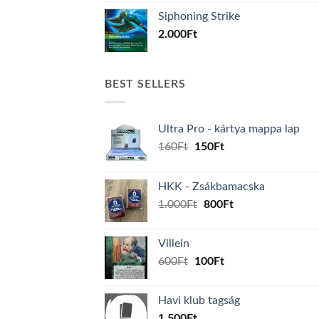
Siphoning Strike
2.000
Ft
BEST SELLERS
Ultra Pro - kártya mappa lap
Original
Current
160
Ft
150
Ft
price
price
was:
is:
HKK - Zsákbamacska
160Ft.
150Ft.
Original
Current
1.000
Ft
800
Ft
price
price
was:
is:
Villein
1.000Ft.
800Ft.
Original
Current
600
Ft
100
Ft
price
price
was:
is:
Havi klub tagság
600Ft.
100Ft.
1.500
Ft