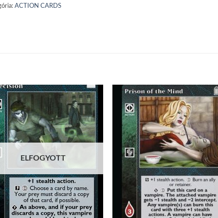
ória:
ACTION CARDS
Add to
Add
wishlist
wish
ELFOGYOTT