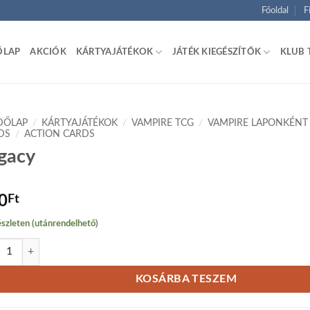
Főoldal
F
ŐLAP
AKCIÓK
KÁRTYAJÁTÉKOK
JÁTÉK KIEGÉSZÍTŐK
KLUB 
DŐLAP
/
KÁRTYAJÁTÉKOK
/
VAMPIRE TCG
/
VAMPIRE LAPONKÉNT
DS
/
ACTION CARDS
gacy
0
Ft
szleten (utánrendelhető)
cy mennyiség
KOSÁRBA TESZEM