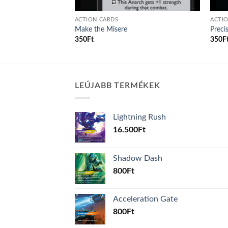
ACTION CARDS
ACTI
sence
Make the Misere
Preci
350
Ft
350
F
LEÚJABB TERMÉKEK
Lightning Rush
16.500
Ft
Shadow Dash
800
Ft
Acceleration Gate
800
Ft