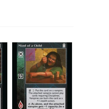
 to
Add to
list
wishlist