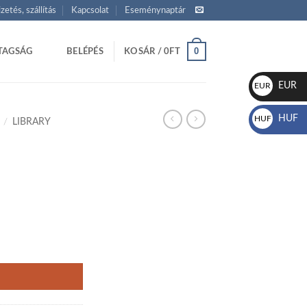
izetés, szállítás
Kapcsolat
Eseménynaptár
0
TAGSÁG
BELÉPÉS
KOSÁR /
0
FT
EUR
EUR
€
HUF
HUF
/
LIBRARY
Ft