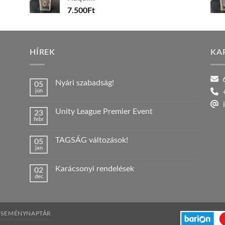
7.500
Ft
HÍREK
KA
6
Nyári szabadság!
05
jún
+
Nincs
hozzászólás
i
a(z)
Unity League Premier Event
23
Nyári
febr
szabadság!
Nincs
bejegyzéshez
hozzászólás
a(z)
TAGSÁG változások!
05
Unity
jan
League
Nincs
Premier
hozzászólás
Event
a(z)
bejegyzéshez
Karácsonyi rendelések
02
TAGSÁG
dec
változások!
Nincs
bejegyzéshez
hozzászólás
a(z)
Karácsonyi
rendelések
bejegyzéshez
ESEMÉNYNAPTÁR