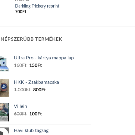
COMBAT
Darkling Trickery reprint
700
Ft
GNÉPSZERŰBB TERMÉKEK
Ultra Pro - kártya mappa lap
Original
Current
160
Ft
150
Ft
price
price
was:
is:
HKK - Zsákbamacska
160Ft.
150Ft.
Original
Current
1.000
Ft
800
Ft
price
price
was:
is:
Villein
1.000Ft.
800Ft.
Original
Current
600
Ft
100
Ft
price
price
was:
is:
Havi klub tagság
600Ft.
100Ft.