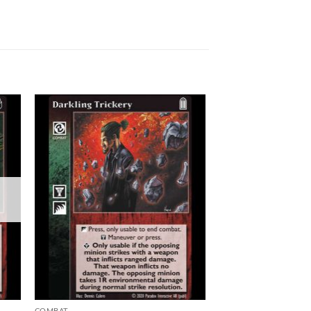
 to
Add to
list
wishlist