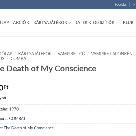
Főoldal
F
ŐLAP
AKCIÓK
KÁRTYAJÁTÉKOK
JÁTÉK KIEGÉSZÍTŐK
KLUB 
DŐLAP
/
KÁRTYAJÁTÉKOK
/
VAMPIRE TCG
/
VAMPIRE LAPONKÉNT
DS
/
COMBAT
e Death of My Conscience
0
Ft
yott
szám:
1970
ória:
COMBAT
e:
The Death of My Conscience