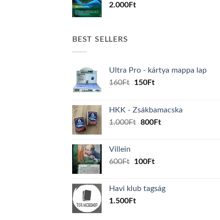
2.000
Ft
BEST SELLERS
Ultra Pro - kártya mappa lap
Original
Current
160
Ft
150
Ft
price
price
was:
is:
HKK - Zsákbamacska
160Ft.
150Ft.
Original
Current
1.000
Ft
800
Ft
price
price
was:
is:
Villein
1.000Ft.
800Ft.
Original
Current
600
Ft
100
Ft
price
price
was:
is:
Havi klub tagság
600Ft.
100Ft.
1.500
Ft