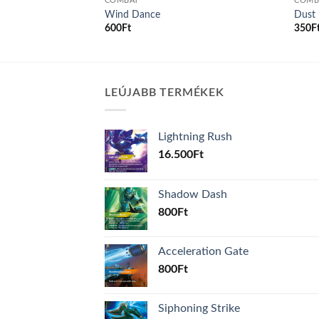
COMBAT
COMB
Wind Dance
Dust
600
Ft
350
F
LEÚJABB TERMÉKEK
Lightning Rush
16.500
Ft
Shadow Dash
800
Ft
Acceleration Gate
800
Ft
Siphoning Strike