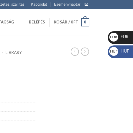
izetés, szállítás
Kapcsolat
Eseménynaptár
0
TAGSÁG
BELÉPÉS
KOSÁR /
0
FT
EUR
EUR
€
HUF
HUF
/
LIBRARY
Ft