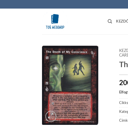
Skip
to
content
KEZD
KEZ
CAR
Th
Add to
wishlist
20
Elfog
Cikk
Kateg
Címk