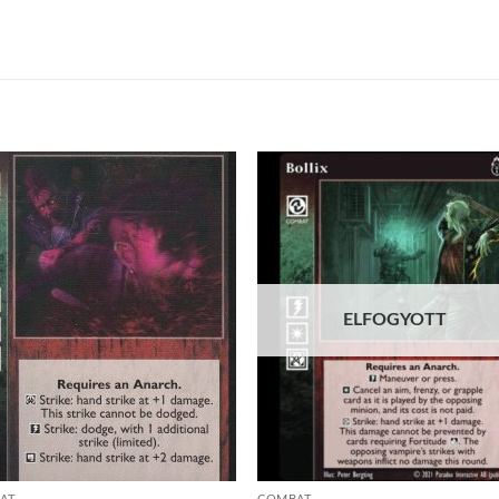
Add to
Add
wishlist
wish
ELFOGYOTT