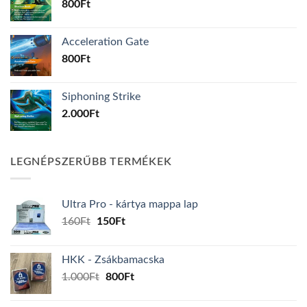
800
Ft
Acceleration Gate
800
Ft
Siphoning Strike
2.000
Ft
LEGNÉPSZERŰBB TERMÉKEK
Ultra Pro - kártya mappa lap
Original
Current
160
Ft
150
Ft
price
price
was:
is:
HKK - Zsákbamacska
160Ft.
150Ft.
Original
Current
1.000
Ft
800
Ft
price
price
was:
is: