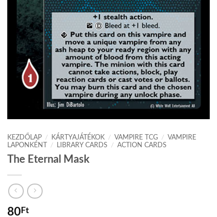
KEZDŐLAP
/
KÁRTYAJÁTÉKOK
/
VAMPIRE TCG
/
VAMPIRE
LAPONKÉNT
/
LIBRARY CARDS
/
ACTION CARDS
The Eternal Mask
80
Ft