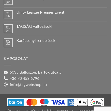
jún
Nincs
hozzászólás
a(z)
Unity League Premier Event
23
Nyári
febr
szabadság!
Nincs
bejegyzéshez
hozzászólás
a(z)
TAGSÁG változások!
05
Unity
jan
League
Nincs
Premier
hozzászólás
Event
a(z)
bejegyzéshez
Karácsonyi rendelések
02
TAGSÁG
dec
változások!
Nincs
bejegyzéshez
hozzászólás
a(z)
Karácsonyi
KAPCSOLAT
rendelések
bejegyzéshez
6035 Ballószög, Bartók utca 5.
+36 70 453 6796
info@tcgwebshop.hu