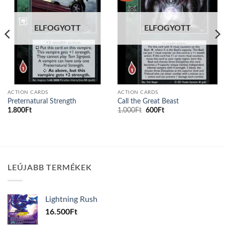
ELFOGYOTT
ELFOGYOTT
ACTION CARDS
ACTION CARDS
Preternatural Strength
Call the Great Beast
Original
Current
1.800
Ft
1.000
Ft
600
Ft
price
price
was:
is:
1.000Ft.
600Ft.
LEÚJABB TERMÉKEK
Lightning Rush
16.500
Ft