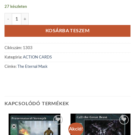
27 készleten
The Eternal Mask mennyiség
KOSÁRBA TESZEM
Cikkszám:
1303
Kategória:
ACTION CARDS
Címke:
The Eternal Mask
KAPCSOLÓDÓ TERMÉKEK
Akció!
Add to
Add to
wishlist
wishlist