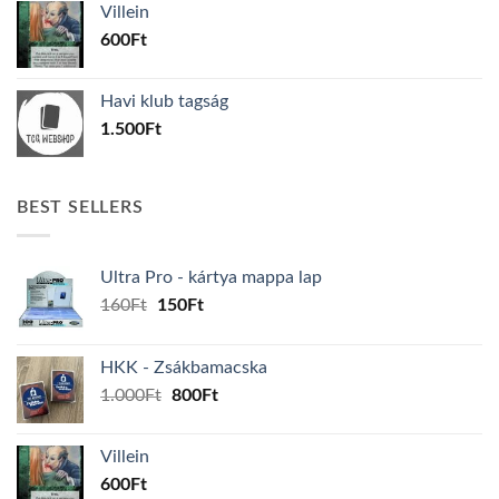
Villein
1.000Ft.
800Ft.
600
Ft
Havi klub tagság
1.500
Ft
BEST SELLERS
Ultra Pro - kártya mappa lap
Original
Current
160
Ft
150
Ft
price
price
was:
is:
HKK - Zsákbamacska
160Ft.
150Ft.
Original
Current
1.000
Ft
800
Ft
price
price
was:
is:
Villein
1.000Ft.
800Ft.
600
Ft