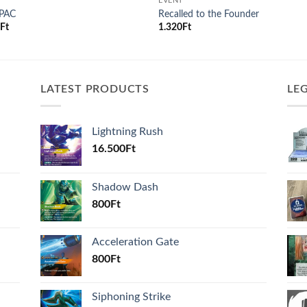
T
EVENT
PAC
Recalled to the Founder
0
Ft
1.320
Ft
LATEST PRODUCTS
LE
Lightning Rush
16.500
Ft
Shadow Dash
800
Ft
Acceleration Gate
800
Ft
Siphoning Strike