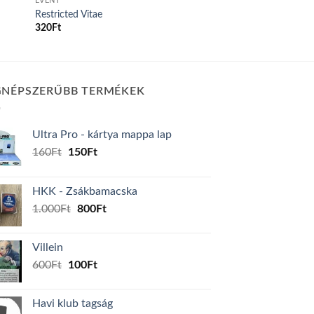
EVENT
Restricted Vitae
320
Ft
GNÉPSZERŰBB TERMÉKEK
Ultra Pro - kártya mappa lap
Original
Current
160
Ft
150
Ft
price
price
was:
is:
HKK - Zsákbamacska
160Ft.
150Ft.
Original
Current
1.000
Ft
800
Ft
price
price
was:
is:
Villein
1.000Ft.
800Ft.
Original
Current
600
Ft
100
Ft
price
price
was:
is:
Havi klub tagság
600Ft.
100Ft.