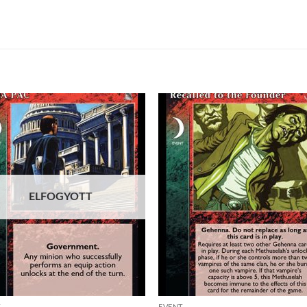
Add to
Add
wishlist
wish
ELFOGYOTT