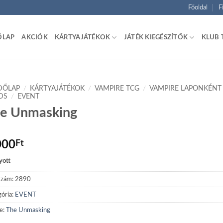
Főoldal
F
ŐLAP
AKCIÓK
KÁRTYAJÁTÉKOK
JÁTÉK KIEGÉSZÍTŐK
KLUB 
DŐLAP
/
KÁRTYAJÁTÉKOK
/
VAMPIRE TCG
/
VAMPIRE LAPONKÉNT
DS
/
EVENT
e Unmasking
000
Ft
yott
szám:
2890
ória:
EVENT
e:
The Unmasking