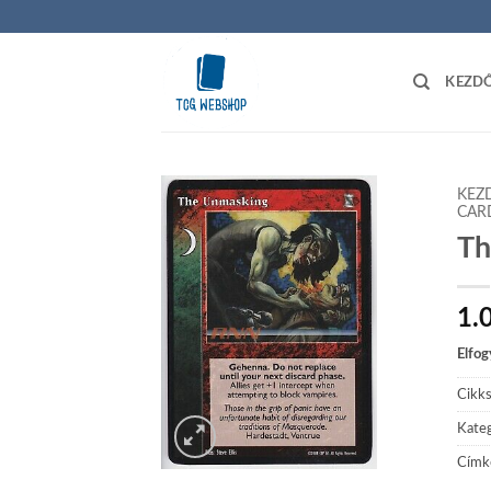
Skip
to
content
KEZD
KEZ
CAR
Th
Add to
wishlist
1.
Elfog
Cikk
Kateg
Címk