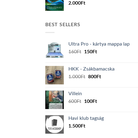
2.000
Ft
BEST SELLERS
Ultra Pro - kártya mappa lap
Original
Current
160
Ft
150
Ft
price
price
was:
is:
HKK - Zsákbamacska
160Ft.
150Ft.
Original
Current
1.000
Ft
800
Ft
price
price
was:
is:
Villein
1.000Ft.
800Ft.
Original
Current
600
Ft
100
Ft
price
price
was:
is:
Havi klub tagság
600Ft.
100Ft.
1.500
Ft