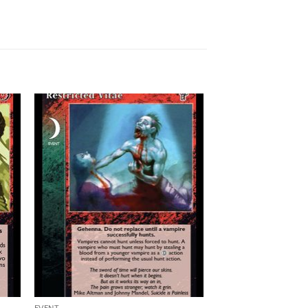
 to
Add to
list
wishlist