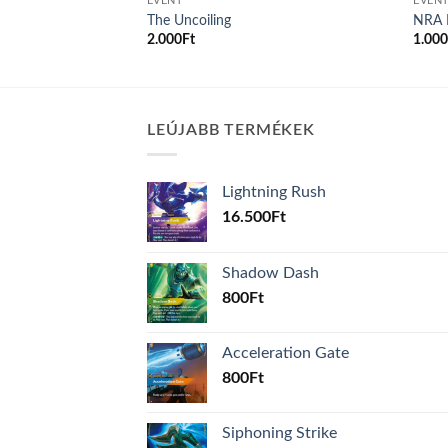
EVENT
EVEN
Blood
The Uncoiling
NRA 
2.000
Ft
1.00
LEÚJABB TERMÉKEK
Lightning Rush
16.500
Ft
Shadow Dash
800
Ft
Acceleration Gate
800
Ft
Siphoning Strike