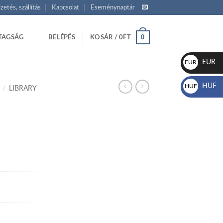
izetés, szállítás
Kapcsolat
Eseménynaptár
0
TAGSÁG
BELÉPÉS
KOSÁR /
0
FT
EUR
EUR
€
HUF
HUF
/
LIBRARY
Ft