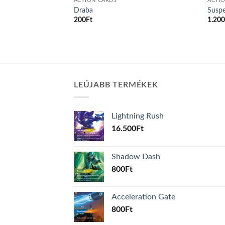
ACTION CARDS
ACTI
Draba
Suspe
200
Ft
1.20
LEÚJABB TERMÉKEK
Lightning Rush
16.500
Ft
Shadow Dash
800
Ft
Acceleration Gate
800
Ft