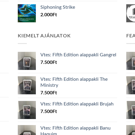
Siphoning Strike
2.000
Ft
KIEMELT AJÁNLATOK
FE
Vtes: Fifth Edition alappakli Gangrel
7.500
Ft
Vtes: Fifth Edition alappakli The
Ministry
7.500
Ft
Vtes: Fifth Edition alappakli Brujah
7.500
Ft
Vtes: Fifth Edition alappakli Banu
Haquim