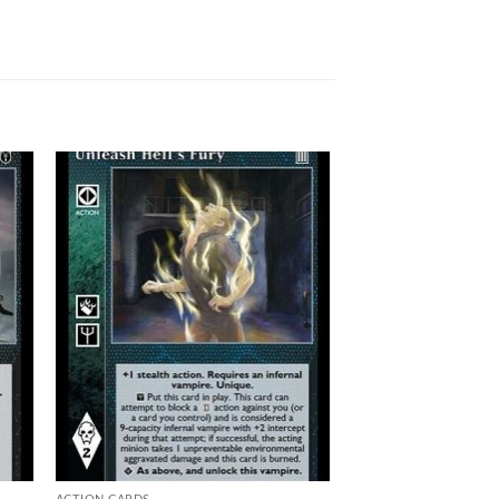
 to
Add to
list
wishlist