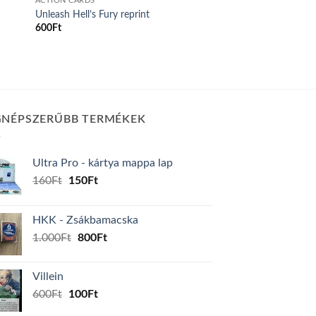
ACTION CARDS
Unleash Hell’s Fury reprint
600
Ft
GNÉPSZERŰBB TERMÉKEK
Ultra Pro - kártya mappa lap
Original
Current
160
Ft
150
Ft
price
price
was:
is:
HKK - Zsákbamacska
160Ft.
150Ft.
Original
Current
1.000
Ft
800
Ft
price
price
was:
is:
Villein
1.000Ft.
800Ft.
Original
Current
600
Ft
100
Ft
price
price