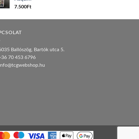
7.500
Ft
PCSOLAT
035 Ballószög, Bartók utca 5.
36 70 453 6796
nfo@tcgwebshop.hu