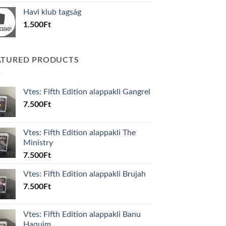
was:
is:
Havi klub tagság
600Ft.
100Ft.
1.500
Ft
ATURED PRODUCTS
Vtes: Fifth Edition alappakli Gangrel
7.500
Ft
Vtes: Fifth Edition alappakli The
Ministry
7.500
Ft
Vtes: Fifth Edition alappakli Brujah
7.500
Ft
Vtes: Fifth Edition alappakli Banu
Haquim