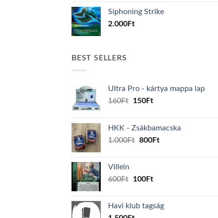
Siphoning Strike
2.000
Ft
BEST SELLERS
Ultra Pro - kártya mappa lap
Original
Current
160
Ft
150
Ft
price
price
was:
is:
HKK - Zsákbamacska
160Ft.
150Ft.
Original
Current
1.000
Ft
800
Ft
price
price
was:
is:
Villein
1.000Ft.
800Ft.
Original
Current
600
Ft
100
Ft
price
price
was:
is:
Havi klub tagság
600Ft.
100Ft.