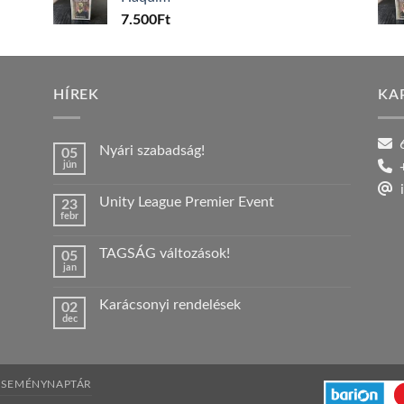
7.500
Ft
HÍREK
KA
6
Nyári szabadság!
05
jún
+
Nincs
hozzászólás
i
a(z)
Unity League Premier Event
23
Nyári
febr
szabadság!
Nincs
bejegyzéshez
hozzászólás
a(z)
TAGSÁG változások!
05
Unity
jan
League
Nincs
Premier
hozzászólás
Event
a(z)
bejegyzéshez
Karácsonyi rendelések
02
TAGSÁG
dec
változások!
Nincs
bejegyzéshez
hozzászólás
a(z)
Karácsonyi
rendelések
bejegyzéshez
ESEMÉNYNAPTÁR