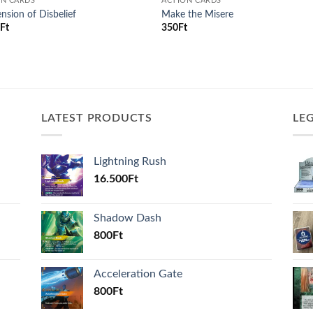
ON CARDS
ACTION CARDS
nsion of Disbelief
Make the Misere
0
Ft
350
Ft
LATEST PRODUCTS
LE
Lightning Rush
16.500
Ft
Shadow Dash
800
Ft
Acceleration Gate
800
Ft