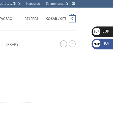
izetés, szállítás
Kapcsolat
Eseménynaptár
0
TAGSÁG
BELÉPÉS
KOSÁR /
0
FT
EUR
EUR
€
HUF
HUF
/
LIBRARY
Ft