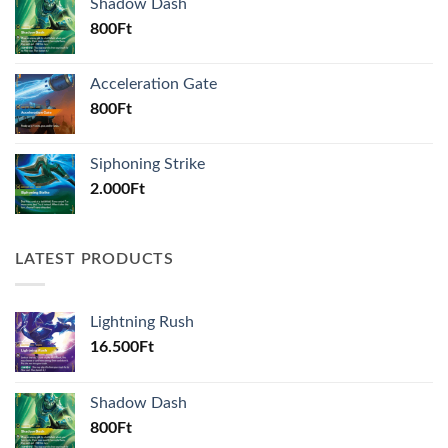
Shadow Dash
800
Ft
Acceleration Gate
800
Ft
Siphoning Strike
2.000
Ft
LATEST PRODUCTS
Lightning Rush
16.500
Ft
Shadow Dash
800
Ft