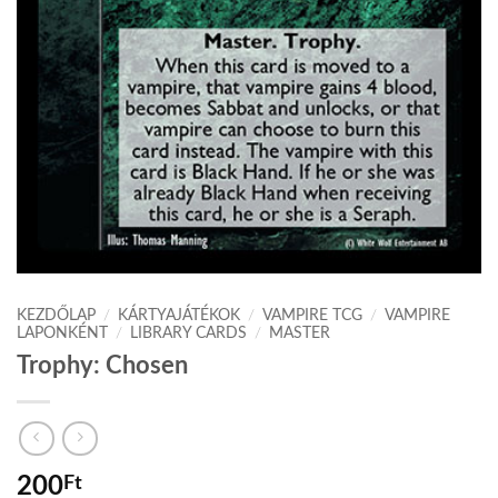
KEZDŐLAP
/
KÁRTYAJÁTÉKOK
/
VAMPIRE TCG
/
VAMPIRE
LAPONKÉNT
/
LIBRARY CARDS
/
MASTER
Trophy: Chosen
200
Ft