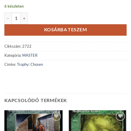
6 készleten
Trophy: Chosen mennyiség
KOSÁRBA TESZEM
Cikkszám:
2722
Kategória:
MASTER
Címke:
Trophy: Chosen
KAPCSOLÓDÓ TERMÉKEK
Add to
Add to
wishlist
wishlist