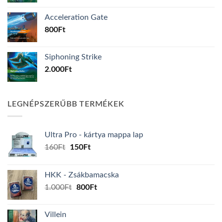
Acceleration Gate
800
Ft
Siphoning Strike
2.000
Ft
LEGNÉPSZERŰBB TERMÉKEK
Ultra Pro - kártya mappa lap
Original
Current
160
Ft
150
Ft
price
price
was:
is:
HKK - Zsákbamacska
160Ft.
150Ft.
Original
Current
1.000
Ft
800
Ft
price
price
was:
is:
Villein
1.000Ft.
800Ft.