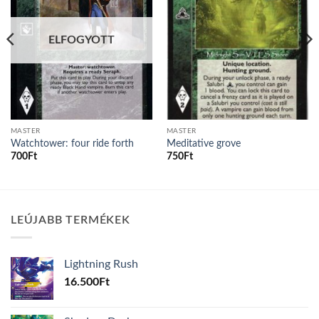
ELFOGYOTT
MASTER
MASTER
Watchtower: four ride forth
Meditative grove
700
Ft
750
Ft
LEÚJABB TERMÉKEK
Lightning Rush
16.500
Ft