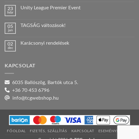
hozzászólás
a(z)
Unity League Premier Event
23
Nyári
febr
szabadság!
Nincs
bejegyzéshez
hozzászólás
a(z)
TAGSÁG változások!
05
Unity
jan
League
Nincs
Premier
hozzászólás
Event
a(z)
bejegyzéshez
Karácsonyi rendelések
02
TAGSÁG
dec
változások!
Nincs
bejegyzéshez
hozzászólás
a(z)
Karácsonyi
KAPCSOLAT
rendelések
bejegyzéshez
6035 Ballószög, Bartók utca 5.
+36 70 453 6796
info@tcgwebshop.hu
FŐOLDAL
FIZETÉS, SZÁLLÍTÁS
KAPCSOLAT
ESEMÉNYNAPTÁR