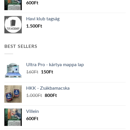
600
Ft
Havi klub tagság
1.500
Ft
BEST SELLERS
Ultra Pro - kártya mappa lap
Original
Current
160
Ft
150
Ft
price
price
was:
is:
HKK - Zsákbamacska
160Ft.
150Ft.
Original
Current
1.000
Ft
800
Ft
price
price
was:
is:
Villein
1.000Ft.
800Ft.
600
Ft